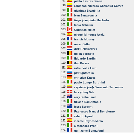
97.
pablo Lastras Garcia
98.
robinson eduardo Chalapud Gomez
99.
gianluca Brambilla
100.
ivan Santaromita
101.
tiago jose pinto Machado
102.
fabio Sabatini
103.
Christian Meier
104.
miguel Minguez Ayala
105.
francis Mourey
106.
oscar Gatto
107.
dirk Bellemakers
108.
julien Vermote
109.
Edoardo Zardini
110.
ilzo Keisse
111.
rafael Valls Ferri
112.
petr Ignatenko
113.
christian Knees
114.
paolo Longo Borghini
115.
cayetano jos� Sarmiento Tunarrosa
116.
lars ytting Bak
117.
rory Sutherland
118.
tiziano Dall'Antonia
119.
jesse Sergent
120.
Francesco Manuel Bongiorno
121.
valerio Agnoli
122.
vicente Reynes Mimo
123.
alessandro Proni
124.
guillaume Bonnafond