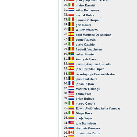
juan jos� Cobo Acebo
70.
giairo Ermetti
71.
wilco Kelderman
72.
michal Golas
73.
daniele Pietropolli
74.
gert Dockx
75.
Willem Wauters
76.
egoi Martinez De Esteban
77.
serge Pauwels
78.
dario Cataldo
79.
frederik Veuchelen
80.
robert Hunter
81.
kenny de Haes
82.
darwin Atapuma Hurtado
83.
jose Herrada L�pez
84.
ricardojorge Correia Mestre
85.
jens Keukeleire
86.
johan le Bon
87.
maarten Tjallingii
88.
danny Pate
89.
brian Bulgac
90.
marco Canola
91.
Edwin Alcibiades Avila Vanegas
92.
Diego Rosa
93.
jos� Serpa
94.
tom Danielson
95.
vladimir Goussev
96.
dominique Rollin