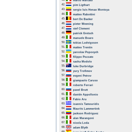
marco Marcato
42.
pim Ligthart
43.
sergio luis Henao Montoya
44.
matteo Rabottini
45.
bert De Backer
46.
pieter Weening
47.
stef Clement
48.
patrick Gretsch
49.
manuele Boaro
50.
tobias Ludvigsson
51.
matteo Trentin
52.
yaroslav Popovych
53.
filippo Pozzato
54.
sacha Modolo
55.
luke Durbridge
56.
yury Trofimov
57.
evgeni Petrov
58.
giampaolo Caruso
59.
roberto Ferrari
60.
pavel Brutt
61.
davide Appollonio
62.
Fabio Aru
63.
ioannis Tamouridis
64.
Maurits Lammertink
65.
jackson Rodriguez
66.
alan Marangoni
67.
nicola Loda
68.
adam Blyth
69.