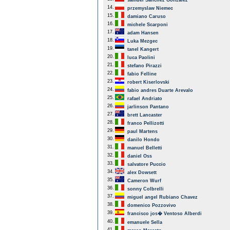
samuel Sanchez Gonzalez
14.
przemyslaw Niemec
15.
damiano Caruso
16.
michele Scarponi
17.
adam Hansen
18.
Luka Mezgec
19.
tanel Kangert
20.
luca Paolini
21.
stefano Pirazzi
22.
fabio Felline
23.
robert Kiserlovski
24.
fabio andres Duarte Arevalo
25.
rafael Andriato
26.
jarlinson Pantano
27.
brett Lancaster
28.
franco Pellizotti
29.
paul Martens
30.
danilo Hondo
31.
manuel Belletti
32.
daniel Oss
33.
salvatore Puccio
34.
alex Dowsett
35.
Cameron Wurf
36.
sonny Colbrelli
37.
miguel angel Rubiano Chavez
38.
domenico Pozzovivo
39.
francisco jos� Ventoso Alberdi
40.
emanuele Sella
41.