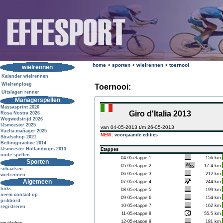
home
>
sporten
>
wielrennen
>
toernooi
wielrennen
Kalender wielrennen
Wielrenploeg
Toernooi:
Uitslagen renner
Managerspellen
Massasprint 2026
Giro d'Italia 2013
Rosa Nostra 2026
Wegwedstrijd 2026
IJsmeester 2025
van 04-05-2013 t/m 26-05-2013
Vuelta mañager 2025
NEW:
voorgaande edities
Strafschop 2021
Bettingpractice 2014
IJsmeester Hollandcups 2013
Etappes
oude spellen
04-05
etappe 1
156 km
Sporten
05-05
etappe 2
17.4 km
schaatsen
06-05
etappe 3
212 km
wielrennen
Algemeen
07-05
etappe 4
244 km
links
08-05
etappe 5
199 km
neem contact op
09-05
etappe 6
154 km
prikbord
10-05
etappe 7
162 km
registreren
11-05
etappe 8
55.5 km
12-05
etappe 9
181 km