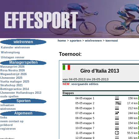
home
>
sporten
>
wielrennen
>
toernooi
wielrennen
Kalender wielrennen
Wielrenploeg
Toernooi:
Uitslagen renner
Managerspellen
Massasprint 2026
Giro d'Italia 2013
Rosa Nostra 2026
Wegwedstrijd 2026
IJsmeester 2025
van 04-05-2013 t/m 26-05-2013
Vuelta mañager 2025
NEW:
voorgaande edities
Strafschop 2021
Bettingpractice 2014
IJsmeester Hollandcups 2013
Etappes
oude spellen
04-05
etappe 1
156 km
Sporten
05-05
etappe 2
17.4 km
schaatsen
06-05
etappe 3
212 km
wielrennen
Algemeen
07-05
etappe 4
244 km
links
08-05
etappe 5
199 km
neem contact op
09-05
etappe 6
154 km
prikbord
10-05
etappe 7
162 km
registreren
11-05
etappe 8
55.5 km
12-05
etappe 9
181 km