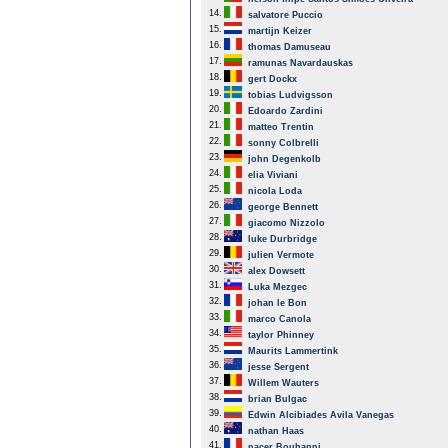
14.
salvatore Puccio
15.
martijn Keizer
16.
thomas Damuseau
17.
ramunas Navardauskas
18.
gert Dockx
19.
tobias Ludvigsson
20.
Edoardo Zardini
21.
matteo Trentin
22.
sonny Colbrelli
23.
john Degenkolb
24.
elia Viviani
25.
nicola Loda
26.
george Bennett
27.
giacomo Nizzolo
28.
luke Durbridge
29.
julien Vermote
30.
alex Dowsett
31.
Luka Mezgec
32.
johan le Bon
33.
marco Canola
34.
taylor Phinney
35.
Maurits Lammertink
36.
jesse Sergent
37.
Willem Wauters
38.
brian Bulgac
39.
Edwin Alcibiades Avila Vanegas
40.
nathan Haas
41.
nacer Bouhanni