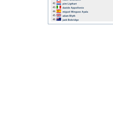
42.
pim Ligthart
43.
davide Appollonio
44.
miguel Minguez Ayala
45.
adam Blyth
46.
jack Bobridge