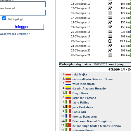
emailadres:
14-05
etappe 10
167 km
wachtwoord:
15-05
etappe 11
184 km
16-05
etappe 12
127 km
17-05
etappe 13
242 km
Blijf ingelogd
18-05
etappe 14
156 km
19-05
etappe 15
150 km
21-05
etappe 16
237 km
wachtwoord vergeten?
22-05
etappe 17
203 km
23-05
etappe 18
19.4 km
24-05
etappe 19
138 km
25-05
etappe 20
202 km
26-05
etappe 21
199 km
Wedstrijduitslag
datum
: 18-05-2013
soort: jong
etappe 14 - 
1.
rafal Majka
2.
carlos alberto Betancur Gomez
3.
wilco Kelderman
4.
darwin Atapuma Hurtado
5.
Diego Rosa
6.
jarlinson Pantano
7.
fabio Felline
8.
jens Keukeleire
9.
Fabio Aru
10.
thomas Damuseau
11.
Francesco Manuel Bongiorno
12.
nelson filipe Santos Simoes Oliveira
13.
salvatore Puccio