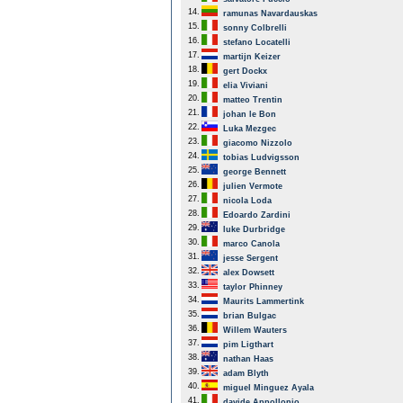
14.
ramunas Navardauskas
15.
sonny Colbrelli
16.
stefano Locatelli
17.
martijn Keizer
18.
gert Dockx
19.
elia Viviani
20.
matteo Trentin
21.
johan le Bon
22.
Luka Mezgec
23.
giacomo Nizzolo
24.
tobias Ludvigsson
25.
george Bennett
26.
julien Vermote
27.
nicola Loda
28.
Edoardo Zardini
29.
luke Durbridge
30.
marco Canola
31.
jesse Sergent
32.
alex Dowsett
33.
taylor Phinney
34.
Maurits Lammertink
35.
brian Bulgac
36.
Willem Wauters
37.
pim Ligthart
38.
nathan Haas
39.
adam Blyth
40.
miguel Minguez Ayala
41.
davide Appollonio