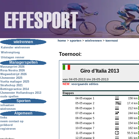
home
>
sporten
>
wielrennen
>
toernooi
wielrennen
Kalender wielrennen
Wielrenploeg
Toernooi:
Uitslagen renner
Managerspellen
Massasprint 2026
Giro d'Italia 2013
Rosa Nostra 2026
Wegwedstrijd 2026
IJsmeester 2025
van 04-05-2013 t/m 26-05-2013
Vuelta mañager 2025
NEW:
voorgaande edities
Strafschop 2021
Bettingpractice 2014
IJsmeester Hollandcups 2013
Etappes
oude spellen
04-05
etappe 1
156 km
Sporten
05-05
etappe 2
17.4 km
schaatsen
06-05
etappe 3
212 km
wielrennen
Algemeen
07-05
etappe 4
244 km
links
08-05
etappe 5
199 km
neem contact op
09-05
etappe 6
154 km
prikbord
10-05
etappe 7
162 km
registreren
11-05
etappe 8
55.5 km
12-05
etappe 9
181 km