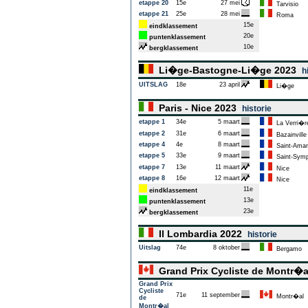
etappe 20
15e
27 mei
Tarvisio
etappe 21
25e
28 mei
Roma
15e
eindklassement
20e
puntenklassement
10e
bergklassement
Li�ge-Bastogne-Li�ge 2023
h
UITSLAG
18e
23 april
Li�ge
Paris - Nice 2023
historie
etappe 1
34e
5 maart
La Verri�r
etappe 2
31e
6 maart
Bazainville
etappe 4
4e
8 maart
Saint-Aman
etappe 5
33e
9 maart
Saint-Symph
etappe 7
13e
11 maart
Nice
etappe 8
16e
12 maart
Nice
11e
eindklassement
13e
puntenklassement
23e
bergklassement
Il Lombardia 2022
historie
Uitslag
74e
8 oktober
Bergamo
Grand Prix Cycliste de Montr�
Grand Prix
Cycliste
71e
11 september
Montr�al
de
Montr�al