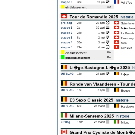
etappe 8
36e
15 juni
Val-d'Arc
34e
eindklassement
Tour de Romandie 2025
historie
proloog
27e
29 april
Saint-Imier
etappe 1
2e
30 april
M�nchenst
etappe 2
27e
1 mei
La Grande 
etappe 3
8e
2 mei
Cossonay
etappe 4
35e
3 mei
Sion
etappe 5
21e
4 mei
Gen�ve
29e
eindklassement
11e
puntenklassement
Li�ge-Bastogne-Li�ge 2025
h
UITSLAG
18e
27 april
Li�ge
Ronde van Vlaanderen - Tour d
UITSLAG
16e
6 april
Brugge
E3 Saxo Classic 2025
historie
UITSLAG
62e
28 maart
Harelbeke
Milano-Sanremo 2025
historie
uitslag
150e
22 maart
Milano
Grand Prix Cycliste de Montr�