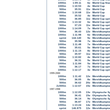
1000m
1:09.11
6e
World Cup fina
1000m
1:10.53
4e
World Cup
500m
35.91
11e
World Cup
1000m
1:10.68
11e
World Cup
500m
35.52
4e
World Cup
500m
36.85
11e
World Cup spri
1000m
1:13.32
6e
World Cup spri
500m
37.23
11e
World Cup spri
1000m
1:14.09
7e
World Cup spri
500m
36.43
12e
Wereldkampioe
1000m
1:11.98
6e
Wereldkampioe
sprint
144.140
9e
Wereldkampioe
500m
35.98
7e
Wereldkampioe
1000m
1:11.48
7e
Wereldkampioe
500m
35.61
5e
World Cup spri
1000m
1:11.15
8e
World Cup spri
500m
35.97
11e
World Cup spri
1000m
1:10.82
4e
World Cup spri
500m
36.31
9e
World Cup spri
1000m
1:11.84
5e
World Cup spri
500m
36.17
7e
World Cup spri
1000m
1:12.17
3e
World Cup spri
1999-2000
1000m
1:11.42
12e
Wereldkampioe
500m
36.05
8e
Wereldkampioe
500m
36.62
20e
Wereldkampioe
2x500m
1:12.67
15e
Wereldkampioe
1997-1998
1000m
1:12.05
13e
Olympische S
500m
36.41
15e
Olympische S
500m
36.14
9e
Olympische S
500m
36.87
17e
Wereldkampioe
1000m
1:13.24
14e
Wereldkampioe
sprint
146.875
12e
Wereldkampioe