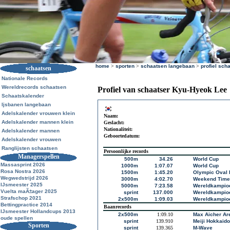
home
>
sporten
>
schaatsen langebaan
>
profiel sch
schaatsen
Nationale Records
Wereldrecords schaatsen
Profiel van schaatser Kyu-Hyeok Lee
Schaatskalender
Ijsbanen langebaan
Adelskalender vrouwen klein
Naam:
Adelskalender mannen klein
Geslacht:
Nationaliteit:
Adelskalender mannen
Geboortedatum:
Adelskalender vrouwen
Ranglijsten schaatsen
Persoonlijke records
Managerspellen
500m
34.26
World Cup
Massasprint 2026
1000m
1:07.07
World Cup
Rosa Nostra 2026
1500m
1:45.20
Olympic Oval 
Wegwedstrijd 2026
3000m
4:02.70
Weekend Time 
IJsmeester 2025
5000m
7:23.58
Wereldkampioe
Vuelta maÃ±ager 2025
sprint
137.000
Wereldkampioe
Strafschop 2021
2x500m
1:09.03
Wereldkampioe
Bettingpractice 2014
Baanrecords
IJsmeester Hollandcups 2013
2x500m
1:09.10
Max Aicher Ar
oude spellen
sprint
139.910
Meiji Hokkaid
Sporten
sprint
139.365
M-Wave