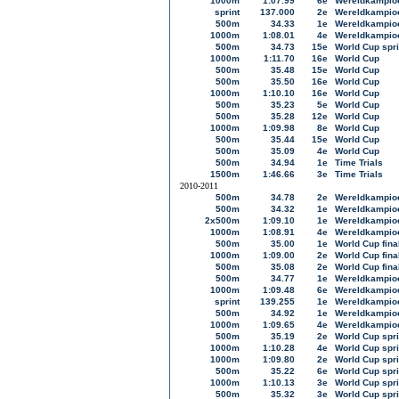
1000m
1:07.99
6e
Wereldkampioe
sprint
137.000
2e
Wereldkampioe
500m
34.33
1e
Wereldkampioe
1000m
1:08.01
4e
Wereldkampioe
500m
34.73
15e
World Cup spri
1000m
1:11.70
16e
World Cup
500m
35.48
15e
World Cup
500m
35.50
16e
World Cup
1000m
1:10.10
16e
World Cup
500m
35.23
5e
World Cup
500m
35.28
12e
World Cup
1000m
1:09.98
8e
World Cup
500m
35.44
15e
World Cup
500m
35.09
4e
World Cup
500m
34.94
1e
Time Trials
1500m
1:46.66
3e
Time Trials
2010-2011
500m
34.78
2e
Wereldkampioe
500m
34.32
1e
Wereldkampioe
2x500m
1:09.10
1e
Wereldkampioe
1000m
1:08.91
4e
Wereldkampioe
500m
35.00
1e
World Cup fina
1000m
1:09.00
2e
World Cup fina
500m
35.08
2e
World Cup fina
500m
34.77
1e
Wereldkampioe
1000m
1:09.48
6e
Wereldkampioe
sprint
139.255
1e
Wereldkampioe
500m
34.92
1e
Wereldkampioe
1000m
1:09.65
4e
Wereldkampioe
500m
35.19
2e
World Cup spri
1000m
1:10.28
4e
World Cup spri
1000m
1:09.80
2e
World Cup spri
500m
35.22
6e
World Cup spri
1000m
1:10.13
3e
World Cup spri
500m
35.32
3e
World Cup spri