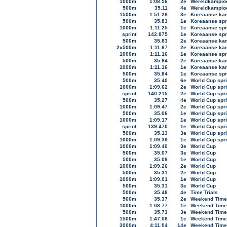
1000m
1:08.56
2e
Wereldkampioe
500m
35.11
4e
Wereldkampioe
1500m
1:51.28
3e
Koreaanse kam
500m
35.83
1e
Koreaanse sp
1000m
1:11.25
1e
Koreaanse sp
sprint
142.875
1e
Koreaanse sp
500m
35.83
2e
Koreaanse kam
2x500m
1:11.67
2e
Koreaanse kam
1000m
1:11.16
1e
Koreaanse sp
500m
35.84
2e
Koreaanse kam
1000m
1:11.16
1e
Koreaanse kam
500m
35.84
1e
Koreaanse sp
500m
35.40
6e
World Cup spri
1000m
1:09.62
2e
World Cup spri
sprint
140.215
2e
World Cup spri
500m
35.27
4e
World Cup spri
1000m
1:09.47
2e
World Cup spri
500m
35.06
1e
World Cup spri
1000m
1:09.17
1e
World Cup spri
sprint
139.470
1e
World Cup spri
500m
35.13
3e
World Cup spri
1000m
1:09.39
1e
World Cup spri
1000m
1:09.40
3e
World Cup
500m
35.07
3e
World Cup
500m
35.08
1e
World Cup
1000m
1:09.26
2e
World Cup
500m
35.31
2e
World Cup
1000m
1:09.01
1e
World Cup
500m
35.31
3e
World Cup
500m
35.48
4e
Time Trials
500m
35.37
2e
Weekend Time 
1000m
1:08.77
1e
Weekend Time 
500m
35.73
3e
Weekend Time 
1500m
1:47.06
1e
Weekend Time 
3000m
4:11.04
14e
Weekend Time 