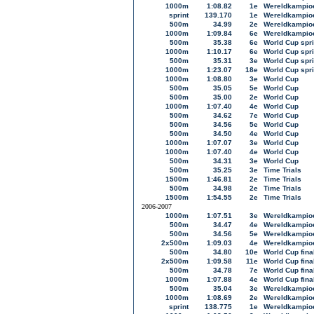
1000m
1:08.82
1e
Wereldkampioe
sprint
139.170
1e
Wereldkampioe
500m
34.99
2e
Wereldkampioe
1000m
1:09.84
6e
Wereldkampioe
500m
35.38
6e
World Cup spri
1000m
1:10.17
6e
World Cup spri
500m
35.31
3e
World Cup spri
1000m
1:23.07
18e
World Cup spri
1000m
1:08.80
3e
World Cup
500m
35.05
5e
World Cup
500m
35.00
2e
World Cup
1000m
1:07.40
4e
World Cup
500m
34.62
7e
World Cup
500m
34.56
5e
World Cup
500m
34.50
4e
World Cup
1000m
1:07.07
3e
World Cup
1000m
1:07.40
4e
World Cup
500m
34.31
3e
World Cup
500m
35.25
3e
Time Trials
1500m
1:46.81
2e
Time Trials
500m
34.98
2e
Time Trials
1500m
1:54.55
2e
Time Trials
2006-2007
1000m
1:07.51
3e
Wereldkampioe
500m
34.47
4e
Wereldkampioe
500m
34.56
5e
Wereldkampioe
2x500m
1:09.03
4e
Wereldkampioe
500m
34.80
10e
World Cup fina
2x500m
1:09.58
11e
World Cup fina
500m
34.78
7e
World Cup fina
1000m
1:07.88
4e
World Cup fina
500m
35.04
3e
Wereldkampioe
1000m
1:08.69
2e
Wereldkampioe
sprint
138.775
1e
Wereldkampioe