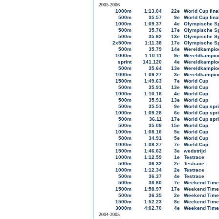
2005-2006
1000m
1:13.04
22e
World Cup fina
500m
35.57
9e
World Cup fina
1000m
1:09.37
4e
Olympische S
500m
35.76
17e
Olympische S
500m
35.62
13e
Olympische S
2x500m
1:11.38
17e
Olympische S
500m
35.79
14e
Wereldkampioe
1000m
1:10.11
9e
Wereldkampioe
sprint
141.120
4e
Wereldkampioe
500m
35.64
13e
Wereldkampioe
1000m
1:09.27
3e
Wereldkampioe
1500m
1:49.63
7e
World Cup
500m
35.91
13e
World Cup
1000m
1:10.16
4e
World Cup
500m
35.91
13e
World Cup
500m
35.51
9e
World Cup spri
1000m
1:09.28
6e
World Cup spri
500m
36.11
17e
World Cup spri
500m
35.09
15e
World Cup
1000m
1:08.16
5e
World Cup
500m
34.91
5e
World Cup
1000m
1:08.27
7e
World Cup
1500m
1:46.62
3e
wedstrijd
1000m
1:12.59
1e
Testrace
500m
36.32
2e
Testrace
1000m
1:12.34
2e
Testrace
500m
36.37
4e
Testrace
500m
36.60
7e
Weekend Time 
1500m
1:58.97
17e
Weekend Time 
500m
36.35
2e
Weekend Time 
1500m
1:52.23
8e
Weekend Time 
3000m
4:02.70
4e
Weekend Time 
2004-2005