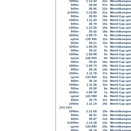
1000m
1:13.43
22e
Wereldkampioe
500m
36.84
21e
Wereldkampioe
500m
36.96
22e
Wereldkampioe
2x500m
1:13.80
21e
Wereldkampioe
500m
35.93
16e
World Cup spri
1000m
1:11.43
19e
World Cup spri
500m
35.79
15e
World Cup spri
1000m
1:13.55
19e
World Cup spri
500m
35.42
16e
Wereldkampioe
1000m
1:08.75
9e
Wereldkampioe
sprint
139.300
11e
Wereldkampioe
500m
35.21
13e
Wereldkampioe
1000m
1:08.59
7e
Wereldkampioe
500m
35.22
9e
World Cup spri
1000m
1:08.98
9e
World Cup spri
sprint
140.005
9e
World Cup spri
500m
35.43
16e
World Cup spri
1000m
1:09.73
15e
World Cup spri
500m
36.16
14e
World Cup spri
1000m
1:11.78
17e
World Cup spri
sprint
143.920
11e
World Cup spri
500m
36.18
13e
World Cup spri
1000m
1:11.38
11e
World Cup spri
500m
35.50
8e
World Cup spri
1000m
1:09.39
1e
World Cup spri
sprint
141.580
8e
World Cup spri
500m
35.79
11e
World Cup spri
1000m
1:11.19
19e
World Cup spri
2003-2004
1000m
1:12.69
15e
Wereldkampioe
500m
36.31
15e
Wereldkampioe
500m
35.97
12e
Wereldkampioe
2x500m
1:12.28
13e
Wereldkampioe
sprint
144.905
20e
Wereldkampioe
500m
36.18
15e
Wereldkampioe