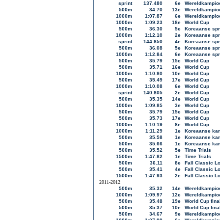
sprint
137.480
6e
Wereldkampioe
500m
34.70
13e
Wereldkampioe
1000m
1:07.87
6e
Wereldkampioe
1000m
1:09.23
18e
World Cup
500m
36.30
5e
Koreaanse sp
1000m
1:12.10
2e
Koreaanse sp
sprint
144.850
4e
Koreaanse sp
500m
36.08
5e
Koreaanse sp
1000m
1:12.84
6e
Koreaanse sp
500m
35.79
15e
World Cup
500m
35.71
16e
World Cup
1000m
1:10.80
10e
World Cup
500m
35.49
17e
World Cup
1000m
1:10.08
6e
World Cup
sprint
140.805
2e
World Cup
500m
35.35
14e
World Cup
1000m
1:09.85
3e
World Cup
500m
35.79
15e
World Cup
500m
35.73
17e
World Cup
1000m
1:10.19
8e
World Cup
1000m
1:11.29
1e
Koreaanse kam
500m
35.58
1e
Koreaanse kam
500m
35.66
1e
Koreaanse kam
500m
35.52
5e
Time Trials
1500m
1:47.82
1e
Time Trials
500m
36.11
8e
Fall Classic L
500m
35.41
4e
Fall Classic L
1500m
1:47.93
2e
Fall Classic L
2011-2012
500m
35.32
14e
Wereldkampioe
1000m
1:09.97
12e
Wereldkampioe
500m
35.48
19e
World Cup fina
500m
35.37
10e
World Cup fina
500m
34.67
9e
Wereldkampioe