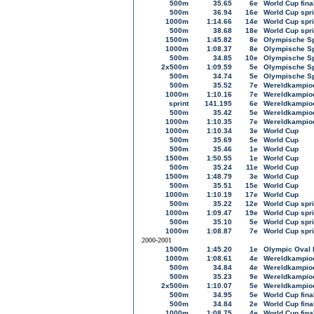
500m
35.65
6e
World Cup fina
500m
36.94
16e
World Cup spri
1000m
1:14.66
14e
World Cup spri
500m
38.68
18e
World Cup spri
1500m
1:45.82
8e
Olympische S
1000m
1:08.37
8e
Olympische S
500m
34.85
10e
Olympische S
2x500m
1:09.59
5e
Olympische S
500m
34.74
5e
Olympische S
500m
35.52
7e
Wereldkampioe
1000m
1:10.16
7e
Wereldkampioe
sprint
141.195
6e
Wereldkampioe
500m
35.42
5e
Wereldkampioe
1000m
1:10.35
7e
Wereldkampioe
1000m
1:10.34
3e
World Cup
500m
35.69
5e
World Cup
500m
35.46
1e
World Cup
1500m
1:50.55
1e
World Cup
500m
35.24
11e
World Cup
1500m
1:48.79
3e
World Cup
500m
35.51
15e
World Cup
1000m
1:10.19
17e
World Cup
500m
35.22
12e
World Cup spri
1000m
1:09.47
19e
World Cup spri
500m
35.10
5e
World Cup spri
1000m
1:08.87
7e
World Cup spri
2000-2001
1500m
1:45.20
1e
Olympic Oval 
1000m
1:08.61
4e
Wereldkampioe
500m
34.84
4e
Wereldkampioe
500m
35.23
9e
Wereldkampioe
2x500m
1:10.07
5e
Wereldkampioe
500m
34.95
5e
World Cup fina
500m
34.84
2e
World Cup fina
1000m
1:08.75
4e
World Cup fina