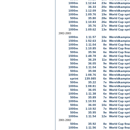
1000m
1:12.64
23e
Wereldkampioe
500m
36.33
20e
Wereldkampioe
1000m
1:12.09
20e
Wereldkampioe
1000m
1:09.76
19e
World Cup spri
500m
35.80
28e
World Cup spri
1000m
1:10.83
26e
World Cup spri
500m
35.76
27e
World Cup spri
1000m
1:09.62
13e
World Cup spri
2002-2003
1000m
1:11.57
10e
Wereldkampioe
1500m
1:52.63
24e
Wereldkampioe
1000m
1:11.04
8e
World Cup fina
1000m
1:10.85
6e
World Cup fina
500m
35.56
6e
World Cup fina
1500m
1:48.78
4e
World Cup fina
500m
36.29
11e
World Cup spri
500m
36.05
9e
World Cup spri
1000m
1:11.04
5e
World Cup spri
500m
35.08
8e
Wereldkampioe
1000m
1:08.76
6e
Wereldkampioe
sprint
139.085
6e
Wereldkampioe
500m
35.22
7e
Wereldkampioe
1000m
1:08.81
5e
Wereldkampioe
500m
36.05
6e
World Cup spri
1000m
1:11.38
6e
World Cup spri
500m
35.89
7e
World Cup spri
1000m
1:10.93
4e
World Cup spri
500m
36.00
10e
World Cup spri
1000m
1:10.92
7e
World Cup spri
500m
35.95
9e
World Cup spri
1000m
1:11.54
12e
World Cup spri
2001-2002
500m
35.92
8e
World Cup fina
1000m
1:11.56
7e
World Cup fina