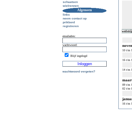
schaatsen
wielrennen
Algemeen
links
neem contact op
prikbord
registreren
wedstri
emailadres:
wachtwoord:
nove
10 t/m 
Blijf ingelogd
16 t/m 
14 t/m 
wachtwoord vergeten?
maar
09 t/m 
02 t/m 
janua
16 t/m 