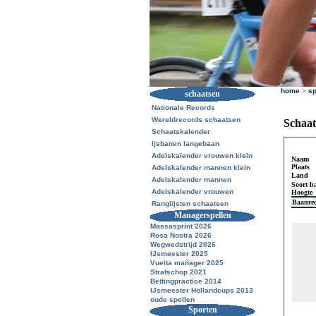
home
>
sp
schaatsen
Nationale Records
Wereldrecords schaatsen
Schaat
Schaatskalender
Ijsbanen langebaan
Adelskalender vrouwen klein
Naam
Plaats
Adelskalender mannen klein
Land
Adelskalender mannen
Soort b
Adelskalender vrouwen
Hoogte
Baanre
Ranglijsten schaatsen
Managerspellen
Massasprint 2026
Rosa Nostra 2026
Wegwedstrijd 2026
IJsmeester 2025
Vuelta mañager 2025
Strafschop 2021
Bettingpractice 2014
IJsmeester Hollandcups 2013
oude spellen
Sporten