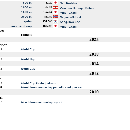
500 m
37.29
Nao Kodaira
1000 m
1:14.56
Vanessa Herzog - Bittner
1500 m
1:54.54
Miho Takagi
3000 m
4:01.88
Ragne Wiklund
sprint
154.580
Sang-Hwa Lee
mini vierkamp
161.296
Miho Takagi
jden
Toernooi
2023
mber
12
World Cup
2018
18
World Cup
2014
16
World Cup
2012
t
10
World Cup finale junioren
04
Wereldkampioenschappen allround junioren
2010
ri
17
Wereldkampioenschap sprint