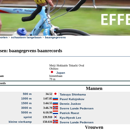
orten
>
schaatsen langebaan
>
baangegevens
sen: baangegevens baanrecords
Meiji Hokkaido Tokachi Oval
Obihiro
Japan
aan
binnenbaan
79 m
cords
Mannen
500 m
34.52
Tatsuya Shinhama
1000 m
1:07.85
Pavel Kulizjnikov
1500 m
1:44.55
Dennis Juskov
3000 m
3:46.70
Sverre Lunde Pedersen
5000 m
6:10.99
Patrick Roest
sprint
139.910
Kyu-Hyeok Lee
kleine vierkamp
150.616
Sverre Lunde Pedersen
Vrouwen