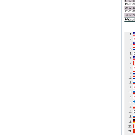
17-02-2
19-02-2
20-02-2
22-02-2
23-02-2
Wedstri
1.
2.
3.
4.
5.
6.
7.
8.
9.
10.
11.
12.
13.
14.
15.
16.
17.
18.
19.
20.
21.