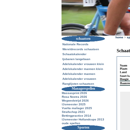
home
>
sp
schaatsen
Nationale Records
Wereldrecords schaatsen
Schaat
Schaatskalender
Ijsbanen langebaan
Adelskalender vrouwen klein
Naam
Plaats
Adelskalender mannen klein
Land
Adelskalender mannen
Soort b
Adelskalender vrouwen
Hoogte
Baanre
Ranglijsten schaatsen
Managerspellen
Massasprint 2026
Rosa Nostra 2026
Wegwedstrijd 2026
IJsmeester 2025
Vuelta mañager 2025
Strafschop 2021
Bettingpractice 2014
IJsmeester Hollandcups 2013
oude spellen
Sporten