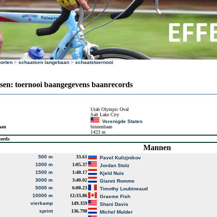
orten
>
schaatsen langebaan
>
schaatstoernooi
sen: toernooi baangegevens baanrecords
Utah Olympic Oval
Salt Lake City
Verenigde Staten
aan
binnenbaan
1423 m
cords
Mannen
500 m
33.61
Pavel Kulizjnikov
1000 m
1:05.37
Jordan Stolz
1500 m
1:40.17
Kjeld Nuis
3000 m
3:40.02
Gianni Romme
5000 m
6:00.23
Timothy Loubineaud
10000 m
12:33.86
Graeme Fish
vierkamp
149.359
Shani Davis
sprint
136.790
Michel Mulder