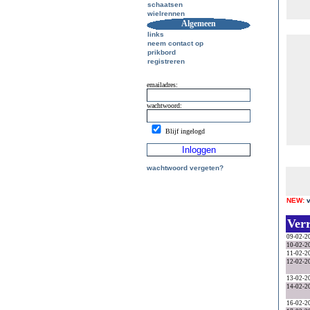
schaatsen
wielrennen
Algemeen
links
neem contact op
prikbord
registreren
emailadres:
wachtwoord:
Blijf ingelogd
wachtwoord vergeten?
NEW:
Ver
09-02-2
10-02-2
11-02-2
12-02-2
13-02-2
14-02-2
16-02-2