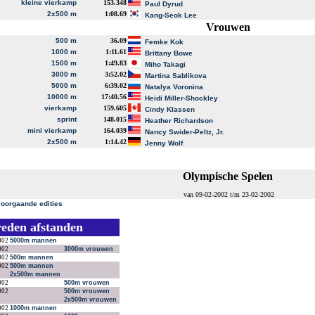
kleine vierkamp
153.348
Paul Dyrud
2x500 m
1:08.69
Kang-Seok Lee
Vrouwen
500 m
36.09
Femke Kok
1000 m
1:11.61
Brittany Bowe
1500 m
1:49.83
Miho Takagi
3000 m
3:52.02
Martina Sablikova
5000 m
6:39.02
Natalya Voronina
10000 m
17:40.56
Heidi Miller-Shockley
vierkamp
159.605
Cindy Klassen
sprint
148.015
Heather Richardson
mini vierkamp
164.039
Nancy Swider-Peltz, Jr.
2x500 m
1:14.42
Jenny Wolf
Olympische Spelen
van 09-02-2002 t/m 23-02-2002
voorgaande edities
reden afstanden
002
5000m mannen
002
3000m vrouwen
002
500m mannen
002
500m mannen
2x500m mannen
002
500m vrouwen
002
500m vrouwen
2x500m vrouwen
002
1000m mannen