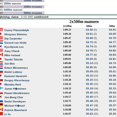
002
1000m vrouwen
002
1500m mannen
002
1500m vrouwen
002
10000m mannen
002
5000m vrouwen
jduitslag
datum
: 12-02-2002
wereldrecord:
2x500m mannen
2x500m
500m
500m
1:09.23
34.42
(1)
34.81
Casey Fitzrandolph
1:09.26
34.61
(2)
34.65
Hiroyasu Shimizu
1:09.47
34.68
(3)
34.79
Kip Carpenter
1:09.49
34.72
(4)
34.77
Gerard van Velde
1:09.59
34.74
(5)
34.85
Kyu-Hyeok Lee
1:09.60
34.78
(7)
34.82
Joey Cheek
1:09.60
34.77
(6)
34.83
Mike Ireland
1:09.81
35.00
(8)
34.81
Toyoki Takeda
1:09.86
35.14
(12)
34.72
Jan Bos
1:09.89
35.00
(8)
34.89
Erben Wennemars
1:10.10
35.09
(10)
35.01
Dmitri Lobkov
1:10.11
35.15
(13)
34.96
Kuniomi Haneishi
1:10.28
35.10
(11)
35.18
Sergey Klevchenya
1:10.32
35.30
(15)
35.02
Manabu Horii
1:10.33
35.18
(14)
35.15
Janne H�nninen
1:10.44
35.40
(16)
35.04
Paweł Abratkiewicz
1:10.57
35.45
(17)
35.12
Jae-Bong Choi
1:10.75
35.48
(19)
35.27
Dmitri Dorofeyev
1:10.84
35.47
(18)
35.37
Michael K�nzel
1:10.88
35.54
(20)
35.34
Patrick Bouchard
1:10.97
35.62
(21)
35.35
Li Yu