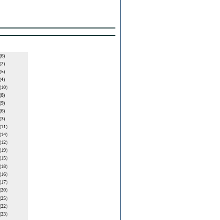
(6)
(2)
(5)
(4)
(10)
(8)
(9)
(6)
(3)
(11)
(14)
(12)
(19)
(15)
(18)
(16)
(17)
(20)
(25)
(22)
(23)