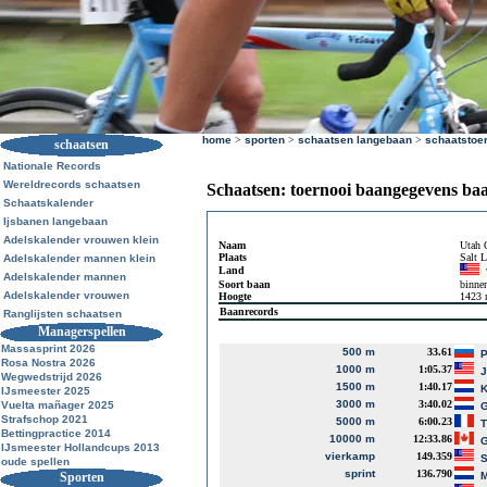
home
>
sporten
>
schaatsen langebaan
>
schaatstoe
schaatsen
Nationale Records
Wereldrecords schaatsen
Schaatsen: toernooi baangegevens ba
Schaatskalender
Ijsbanen langebaan
Adelskalender vrouwen klein
Naam
Utah 
Plaats
Salt 
Adelskalender mannen klein
Land
Adelskalender mannen
Soort baan
binne
Adelskalender vrouwen
Hoogte
1423
Baanrecords
Ranglijsten schaatsen
Managerspellen
Massasprint 2026
500 m
33.61
P
Rosa Nostra 2026
1000 m
1:05.37
J
Wegwedstrijd 2026
1500 m
1:40.17
K
IJsmeester 2025
3000 m
3:40.02
Vuelta mañager 2025
G
Strafschop 2021
5000 m
6:00.23
T
Bettingpractice 2014
10000 m
12:33.86
G
IJsmeester Hollandcups 2013
vierkamp
149.359
S
oude spellen
sprint
136.790
Sporten
M