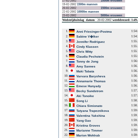
17-02-2002
1000m vrouwen
19-02-2002
1500m mannen
20-02-2002
1500m vrouwen
22-02-2002
10000m mannen
23-02-2002
5000m vrouwen
Wedstrijduitslag
datum
: 20-02-2002
wereldrecord: 1:49
1.
1:54
Anni Friesinger-Postma
2.
1:54
Sabine V�lker
3.
1:55
Jennifer Rodriguez
4.
1:55
Cindy Klassen
5.
1:55
Chris Witty
6.
1:55
Claudia Pechstein
7.
1:56
Tonny de Jong
8.
1:56
Amy Sannes
9.
1:56
Maki Tabata
10.
1:56
Varvara Barysheva
11.
1:56
Annamarie Thomas
12.
1:56
Emese Hunyady
13.
1:57
Becky Sundstrom
14.
1:57
Aki Tonoike
15.
1:58
Song Li
16.
1:58
Chiara Simionato
17.
1:59
Tatyana Trapeznikova
18.
1:59
Valentina Yakshina
19.
1:59
Yang Gao
20.
1:59
Kristina Groves
21.
1:59
Marianne Timmer
22.
1:59
Marion Wohlrab