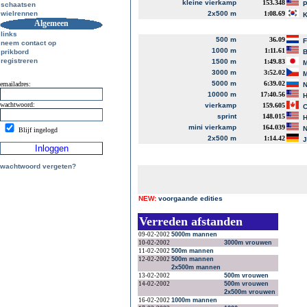
kleine vierkamp
153.348
P
schaatsen
wielrennen
2x500 m
1:08.69
K
Algemeen
links
500 m
36.09
neem contact op
1000 m
1:11.61
prikbord
B
registreren
1500 m
1:49.83
M
3000 m
3:52.02
M
5000 m
6:39.02
emailadres:
N
10000 m
17:40.56
H
wachtwoord:
vierkamp
159.605
C
sprint
148.015
H
mini vierkamp
164.039
N
Blijf ingelogd
2x500 m
1:14.42
J
wachtwoord vergeten?
NEW:
voorgaande edities
Verreden afstanden
09-02-2002
5000m mannen
10-02-2002
3000m vrouwen
11-02-2002
500m mannen
12-02-2002
500m mannen
2x500m mannen
13-02-2002
500m vrouwen
14-02-2002
500m vrouwen
2x500m vrouwen
16-02-2002
1000m mannen