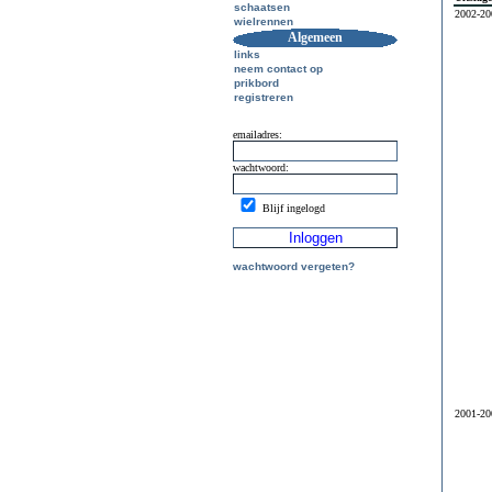
schaatsen
2002-20
wielrennen
Algemeen
links
neem contact op
prikbord
registreren
emailadres:
wachtwoord:
Blijf ingelogd
wachtwoord vergeten?
2001-20