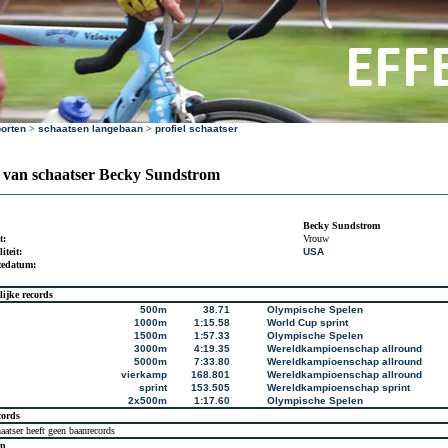
orten
>
schaatsen langebaan
>
profiel schaatser
l van schaatser Becky Sundstrom
Becky Sundstrom
t:
Vrouw
iteit:
USA
tedatum:
lijke records
500m
38.71
Olympische Spelen
1000m
1:15.58
World Cup sprint
1500m
1:57.33
Olympische Spelen
3000m
4:19.35
Wereldkampioenschap allround
5000m
7:33.80
Wereldkampioenschap allround
vierkamp
168.801
Wereldkampioenschap allround
sprint
153.505
Wereldkampioenschap sprint
2x500m
1:17.60
Olympische Spelen
cords
aatser heeft geen baanrecords
en