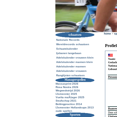
home
>
sp
schaatsen
Nationale Records
Wereldrecords schaatsen
Profie
Schaatskalender
Ijsbanen langebaan
Adelskalender vrouwen klein
Naam:
Adelskalender mannen klein
Geslach
National
Adelskalender mannen
Geboor
Adelskalender vrouwen
Ranglijsten schaatsen
Persoon
Managerspellen
Massasprint 2026
Rosa Nostra 2026
Wegwedstrijd 2026
IJsmeester 2025
Vuelta maÃ±ager 2025
Strafschop 2021
Bettingpractice 2014
IJsmeester Hollandcups 2013
Baanre
oude spellen
Deze sch
Sporten
Uitslag