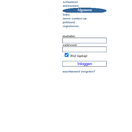
schaatsen
wielrennen
Algemeen
links
neem contact op
prikbord
registreren
emailadres:
wachtwoord:
Blijf ingelogd
wachtwoord vergeten?