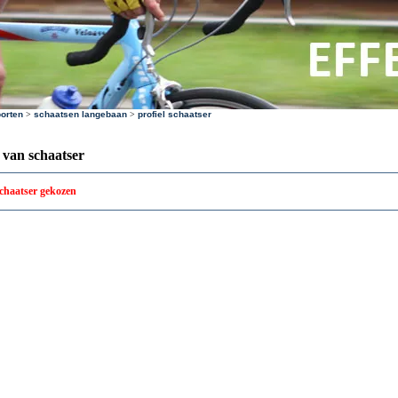
orten
>
schaatsen langebaan
>
profiel schaatser
l van schaatser
schaatser gekozen