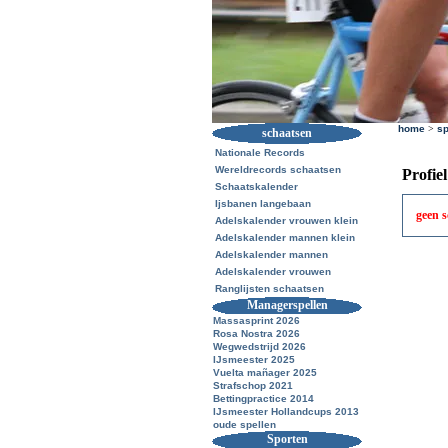
home
>
sp
schaatsen
Nationale Records
Wereldrecords schaatsen
Profie
Schaatskalender
Ijsbanen langebaan
geen 
Adelskalender vrouwen klein
Adelskalender mannen klein
Adelskalender mannen
Adelskalender vrouwen
Ranglijsten schaatsen
Managerspellen
Massasprint 2026
Rosa Nostra 2026
Wegwedstrijd 2026
IJsmeester 2025
Vuelta mañager 2025
Strafschop 2021
Bettingpractice 2014
IJsmeester Hollandcups 2013
oude spellen
Sporten