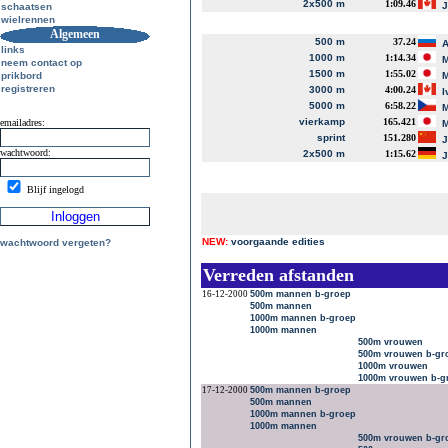
2x500 m
1:09.46
J
schaatsen
wielrennen
Algemeen
500 m
37.24
A
links
1000 m
1:14.34
M
neem contact op
1500 m
1:55.02
prikbord
M
registreren
3000 m
4:00.24
I
5000 m
6:58.22
M
vierkamp
165.421
emailadres:
M
sprint
151.280
J
wachtwoord:
2x500 m
1:15.62
J
Blijf ingelogd
NEW:
voorgaande edities
wachtwoord vergeten?
Verreden afstanden
16-12-2000
500m mannen b-groep
500m mannen
1000m mannen b-groep
1000m mannen
500m vrouwen
500m vrouwen b-gr
1000m vrouwen
1000m vrouwen b-g
17-12-2000
500m mannen b-groep
500m mannen
1000m mannen b-groep
1000m mannen
500m vrouwen b-gr