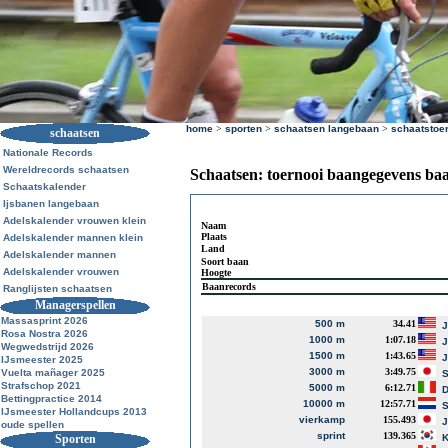
home
>
sporten
>
schaatsen langebaan
>
schaatstoe
schaatsen
Nationale Records
Wereldrecords schaatsen
Schaatsen: toernooi baangegevens ba
Schaatskalender
Ijsbanen langebaan
Adelskalender vrouwen klein
Naam
Plaats
Adelskalender mannen klein
Land
Adelskalender mannen
Soort baan
Adelskalender vrouwen
Hoogte
Baanrecords
Ranglijsten schaatsen
Managerspellen
Massasprint 2026
500 m
34.41
J
Rosa Nostra 2026
1000 m
1:07.18
J
Wegwedstrijd 2026
1500 m
1:43.65
J
IJsmeester 2025
3000 m
3:49.75
Vuelta mañager 2025
S
Strafschop 2021
5000 m
6:12.71
D
Bettingpractice 2014
10000 m
12:57.71
S
IJsmeester Hollandcups 2013
vierkamp
155.493
J
oude spellen
sprint
139.365
Sporten
K