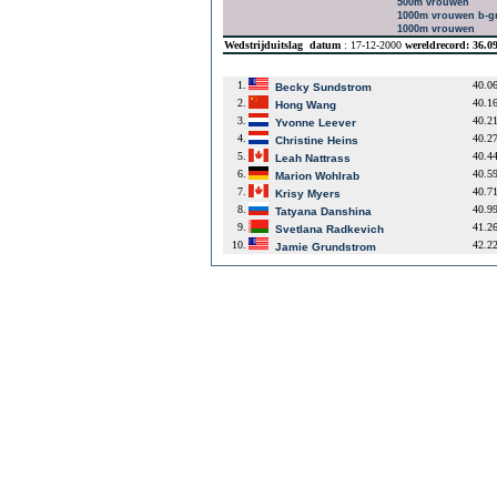
500m vrouwen
1000m vrouwen b-g
1000m vrouwen
Wedstrijduitslag
datum
: 17-12-2000
wereldrecord: 36.
1.
40.0
Becky Sundstrom
2.
40.1
Hong Wang
3.
40.2
Yvonne Leever
4.
40.2
Christine Heins
5.
40.4
Leah Nattrass
6.
40.5
Marion Wohlrab
7.
40.7
Krisy Myers
8.
40.9
Tatyana Danshina
9.
41.2
Svetlana Radkevich
10.
42.2
Jamie Grundstrom