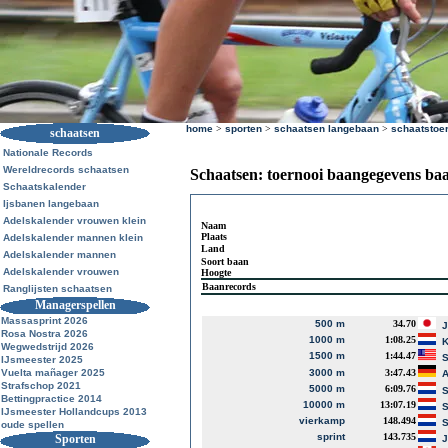
home
>
sporten
>
schaatsen langebaan
>
schaatstoe
schaatsen
Nationale Records
Wereldrecords schaatsen
Schaatsen: toernooi baangegevens ba
Schaatskalender
Ijsbanen langebaan
Adelskalender vrouwen klein
Naam
Plaats
Adelskalender mannen klein
Land
Adelskalender mannen
Soort baan
Adelskalender vrouwen
Hoogte
Baanrecords
Ranglijsten schaatsen
Managerspellen
Massasprint 2026
500 m
34.70
J
Rosa Nostra 2026
1000 m
1:08.25
K
Wegwedstrijd 2026
1500 m
1:44.47
S
IJsmeester 2025
Vuelta mañager 2025
3000 m
3:47.43
A
Strafschop 2021
5000 m
6:09.76
S
Bettingpractice 2014
10000 m
13:07.19
S
IJsmeester Hollandcups 2013
vierkamp
148.494
S
oude spellen
sprint
143.735
Sporten
J