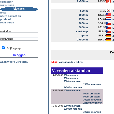
2x500 m
1:09.97
schaatsen
J
wielrennen
Algemeen
500 m
37.36
S
links
1000 m
1:14.51
H
neem contact op
prikbord
1500 m
1:54.83
I
registreren
3000 m
3:58.11
M
5000 m
6:52.57
M
emailadres:
vierkamp
159.042
M
sprint
155.915
J
wachtwoord:
2x500 m
1:16.39
J
Blijf ingelogd
We
wachtwoord vergeten?
NEW:
voorgaande edities
Verreden afstanden
14-03-2003
500m mannen
500m mannen
5000m mannen
1500m vrouwen
2x500m mannen
15-03-2003
1500m mannen
500m vrouwen
500m vrouwen
3000m vrouwen
2x500m vrouwen
16-03-2003
1000m mannen
10000m mannen
1000m vrouwen