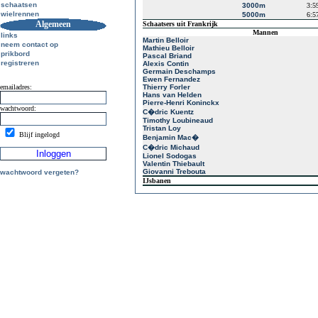
schaatsen
3000m
3:5
wielrennen
5000m
6:5
Algemeen
Schaatsers uit Frankrijk
Mannen
links
Martin Belloir
neem contact op
Mathieu Belloir
prikbord
Pascal Briand
registreren
Alexis Contin
Germain Deschamps
Ewen Fernandez
emailadres:
Thierry Forler
Hans van Helden
Pierre-Henri Koninckx
wachtwoord:
C�dric Kuentz
Timothy Loubineaud
Tristan Loy
Blijf ingelogd
Benjamin Mac�
C�dric Michaud
Lionel Sodogas
Valentin Thiebault
Giovanni Trebouta
wachtwoord vergeten?
IJsbanen