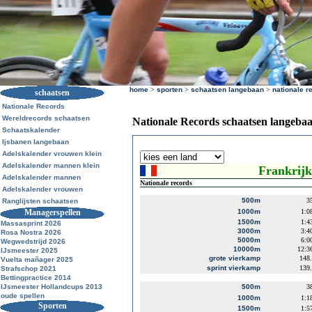
home
>
sporten
>
schaatsen langebaan
>
nationale r
schaatsen
Nationale Records
Wereldrecords schaatsen
Nationale Records schaatsen langeba
Schaatskalender
Ijsbanen langebaan
Adelskalender vrouwen klein
Adelskalender mannen klein
Frankrijk
Adelskalender mannen
Nationale records
Adelskalender vrouwen
500m
3
Ranglijsten schaatsen
Managerspellen
1000m
1:0
1500m
1:4
Massasprint 2026
3000m
3:4
Rosa Nostra 2026
5000m
6:0
Wegwedstrijd 2026
10000m
12:3
IJsmeester 2025
grote vierkamp
148
Vuelta mañager 2025
sprint vierkamp
139
Strafschop 2021
Bettingpractice 2014
IJsmeester Hollandcups 2013
500m
3
oude spellen
1000m
1:1
Sporten
1500m
1:5