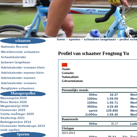
home
>
sporten
>
schaatsen langebaan
>
profiel sch
schaatsen
Nationale Records
Wereldrecords schaatsen
Profiel van schaatser Fengtong Yu
Schaatskalender
Ijsbanen langebaan
Adelskalender vrouwen klein
Naam:
Adelskalender mannen klein
Geslacht:
Nationaliteit:
Adelskalender mannen
Geboortedatum:
Adelskalender vrouwen
Ranglijsten schaatsen
Persoonlijke records
Managerspellen
500m
34.37
Worl
Massasprint 2026
1000m
1:09.09
Were
Rosa Nostra 2026
1500m
1:55.71
Wor
Wegwedstrijd 2026
3000m
4:29.40
Were
IJsmeester 2025
sprint
139.850
Were
Vuelta maÃ±ager 2025
2x500m
1:09.40
Worl
Strafschop 2021
Baanrecords
Bettingpractice 2014
500m
35.17
Ludw
IJsmeester Hollandcups 2013
Uitslagen
oude spellen
2013-2014
Sporten
500m
36.64
22e
Time