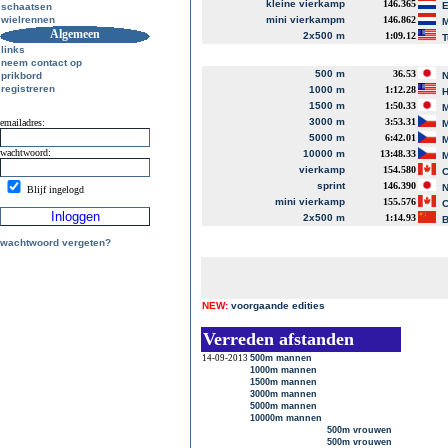
kleine vierkamp
146.365
E
schaatsen
wielrennen
mini vierkampm
146.862
M
Algemeen
2x500 m
1:09.12
T
links
neem contact op
500 m
36.53
prikbord
N
registreren
1000 m
1:12.28
H
1500 m
1:50.33
M
3000 m
3:53.31
emailadres:
M
5000 m
6:42.01
M
wachtwoord:
10000 m
13:48.33
M
vierkamp
154.580
C
sprint
146.390
N
Blijf ingelogd
mini vierkamp
155.576
C
2x500 m
1:14.93
B
wachtwoord vergeten?
NEW:
voorgaande edities
Verreden afstanden
14-09-2013
500m mannen
1000m mannen
1500m mannen
3000m mannen
5000m mannen
10000m mannen
500m vrouwen
500m vrouwen