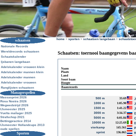
home
>
sporten
>
schaatsen langebaan
>
schaatstoe
schaatsen
Nationale Records
Wereldrecords schaatsen
Schaatsen: toernooi baangegevens ba
Schaatskalender
Ijsbanen langebaan
Adelskalender vrouwen klein
Naam
Plaats
Adelskalender mannen klein
Land
Adelskalender mannen
Soort baan
Adelskalender vrouwen
Hoogte
Baanrecords
Ranglijsten schaatsen
Managerspellen
Massasprint 2026
500 m
33.69
J
Rosa Nostra 2026
1000 m
1:05.90
J
Wegwedstrijd 2026
1500 m
1:41.22
J
IJsmeester 2025
3000 m
3:34.37
Vuelta mañager 2025
D
Strafschop 2021
5000 m
6:01.84
Bettingpractice 2014
10000 m
12:25.69
D
IJsmeester Hollandcups 2013
vierkamp
145.561
P
oude spellen
sprint
136.065
Sporten
K