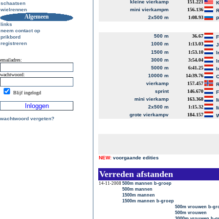
kleine vierkamp
151.221
K
schaatsen
wielrennen
mini vierkampm
156.136
R
Algemeen
2x500 m
1:08.93
P
links
neem contact op
500 m
36.67
prikbord
registreren
1000 m
1:13.03
J
1500 m
1:53.10
I
emailadres:
3000 m
3:54.04
I
5000 m
6:41.25
I
wachtwoord:
10000 m
14:39.76
C
vierkamp
157.457
R
sprint
146.670
Blijf ingelogd
mini vierkamp
163.368
M
2x500 m
1:15.32
M
grote vierkampv
184.157
W
wachtwoord vergeten?
NEW:
voorgaande edities
Verreden afstanden
14-11-2008
500m mannen b-groep
500m mannen
1500m mannen
1500m mannen b-groep
500m vrouwen b-gr
500m vrouwen
3000m vrouwen b-g