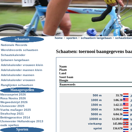
home
>
sporten
>
schaatsen langebaan
>
schaatstoe
schaatsen
Nationale Records
Wereldrecords schaatsen
Schaatsen: toernooi baangegevens ba
Schaatskalender
Ijsbanen langebaan
Adelskalender vrouwen klein
Naam
Plaats
Adelskalender mannen klein
Land
Adelskalender mannen
Soort baan
Adelskalender vrouwen
Hoogte
Baanrecords
Ranglijsten schaatsen
Managerspellen
Massasprint 2026
500 m
33.78
J
Rosa Nostra 2026
1000 m
1:06.38
J
Wegwedstrijd 2026
1500 m
1:42.55
J
IJsmeester 2025
3000 m
3:39.65
Vuelta mañager 2025
S
Strafschop 2021
5000 m
6:04.36
P
Bettingpractice 2014
10000 m
12:28.05
V
IJsmeester Hollandcups 2013
vierkamp
145.804
S
oude spellen
sprint
134.670
Sporten
J