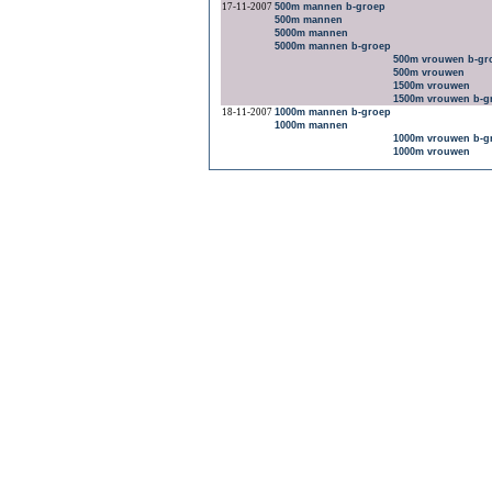
17-11-2007
500m mannen b-groep
500m mannen
5000m mannen
5000m mannen b-groep
500m vrouwen b-gr
500m vrouwen
1500m vrouwen
1500m vrouwen b-g
18-11-2007
1000m mannen b-groep
1000m mannen
1000m vrouwen b-g
1000m vrouwen