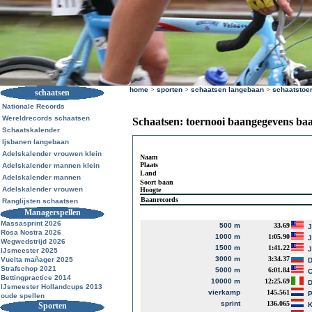
home
>
sporten
>
schaatsen langebaan
>
schaatstoe
schaatsen
Nationale Records
Wereldrecords schaatsen
Schaatsen: toernooi baangegevens ba
Schaatskalender
Ijsbanen langebaan
Adelskalender vrouwen klein
Naam
Plaats
Adelskalender mannen klein
Land
Adelskalender mannen
Soort baan
Adelskalender vrouwen
Hoogte
Baanrecords
Ranglijsten schaatsen
Managerspellen
Massasprint 2026
500 m
33.69
J
Rosa Nostra 2026
1000 m
1:05.90
J
Wegwedstrijd 2026
1500 m
1:41.22
J
IJsmeester 2025
3000 m
3:34.37
Vuelta mañager 2025
D
Strafschop 2021
5000 m
6:01.84
Bettingpractice 2014
10000 m
12:25.69
D
IJsmeester Hollandcups 2013
vierkamp
145.561
P
oude spellen
sprint
136.065
Sporten
K