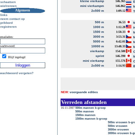
kleine vierkamp
146.365
E
schaatsen
wielrennen
mini vierkampm
146.862
M
Algemeen
2x500 m
1:09.12
T
links
neem contact op
500 m
36.53
prikbord
N
registreren
1000 m
1:12.28
H
1500 m
1:50.33
M
3000 m
3:53.31
emailadres:
M
5000 m
6:42.01
M
wachtwoord:
10000 m
13:48.33
M
vierkamp
154.580
C
sprint
146.390
N
Blijf ingelogd
mini vierkamp
155.576
C
2x500 m
1:14.93
B
wachtwoord vergeten?
NEW:
voorgaande edities
Verreden afstanden
16-11-2007
500m mannen b-groep
500m mannen
1500m mannen
1500m mannen b-groep
500m vrouwen b-gr
500m vrouwen
3000m vrouwen
3000m vrouwen b-g