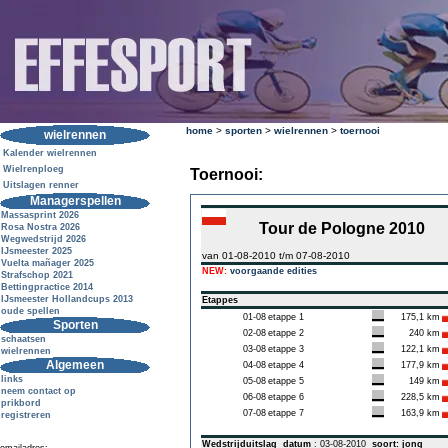
home
>
sporten
>
wielrennen
>
toernooi
wielrennen
Kalender wielrennen
Wielrenploeg
Toernooi:
Uitslagen renner
Managerspellen
Massasprint 2026
Tour de Pologne 2010
Rosa Nostra 2026
Wegwedstrijd 2026
IJsmeester 2025
van 01-08-2010 t/m 07-08-2010
Vuelta mañager 2025
NEW:
voorgaande edities
Strafschop 2021
Bettingpractice 2014
IJsmeester Hollandcups 2013
Etappes
oude spellen
01-08
etappe 1
175,1 km
Sporten
02-08
etappe 2
240 km
schaatsen
03-08
etappe 3
122,1 km
wielrennen
Algemeen
04-08
etappe 4
177,9 km
links
05-08
etappe 5
149 km
neem contact op
06-08
etappe 6
228,5 km
prikbord
07-08
etappe 7
163,9 km
registreren
Wedstrijduitslag
datum
: 03-08-2010
soort: jong