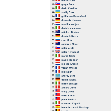
27.
danilo Wyss
28.
grega Bole
29.
dario Cataldo
31.
vitaliy Buts
32.
guillaume Bonnafond
33.
domenik Klemme
34.
tom Stamsnijder
35.
davide Malacarne
36.
mitchell Docker
37.
dominik Roels
38.
egor Silin
39.
cameron Meyer
40.
peter Velits
41.
peter Kennaugh
42.
marco Corti
43.
maciej Bodnar
44.
jos van Emden
45.
yoann Offredo
46.
biel Kadri
47.
andrey Zeits
48.
dominik Nerz
49.
mirko Selvaggi
50.
anders Lund
51.
craig Lewis
52.
chris Butler
53.
peter Stetina
54.
ermanno Capelli
55.
benat Intxausti Elorriaga