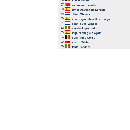
56.
ben Hermans
57.
samoilau Branislau
58.
javier Aramendia Lorente
59.
albert Timmer
60.
nicolas jonathan Castroviejo
61.
dennis Van Winden
62.
davide Appollonio
63.
miguel Minguez Ayala
64.
dominique Cornu
65.
martin Velits
66.
fabio Sabatini