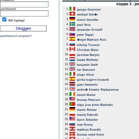
emailadres:
etappe 3 - j
wachtwoord:
1.
jacopo Guarnieri
2.
michael Sch�r
3.
simon Geschke
Blijf ingelogd
4.
paul Voss
5.
alexander Kristoff
6.
peter Sagan
wachtwoord vergeten?
7.
�ngel Madrazo Ruiz
8.
nikolay Trussov
9.
Christian Meier
10.
jaroslaw Marycz
11.
bauke Mollema
12.
benjamin Swift
13.
ian Stannard
14.
diego Ulissi
15.
gorka Izagirre Insausti
16.
gatis Smukulis
17.
andre� Amador Bipkazacova
18.
daniel Martin
19.
thomas Peterson
20.
tiago jose pinto Machado
21.
martin Reimer
22.
maciej Paterski
23.
bjorn Selander
24.
ivan Rovny
25.
matthias Brandle
26.
thomas vedel Kvist