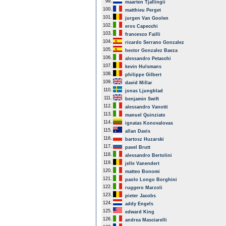
99.
maarten Tjallingii
100.
matthieu Perget
101.
jurgen Van Goolen
102.
eros Capecchi
103.
francesco Failli
104.
ricardo Serrano Gonzalez
105.
hector Gonzalez Baeza
106.
alessandro Petacchi
107.
kevin Hulsmans
108.
philippe Gilbert
109.
david Millar
110.
jonas Ljungblad
111.
benjamin Swift
112.
alessandro Vanotti
113.
manuel Quinziato
114.
ignatas Konovalovas
115.
allan Davis
116.
bartosz Huzarski
117.
pavel Brutt
118.
alessandro Bertolini
119.
jelle Vanendert
120.
matteo Bonomi
121.
paolo Longo Borghini
122.
ruggero Marzoli
123.
pieter Jacobs
124.
addy Engels
125.
edward King
126.
andrea Masciarelli