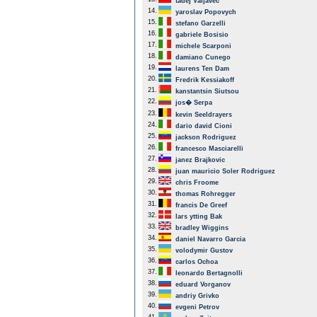
tadej Valjavec
14.
yaroslav Popovych
15.
stefano Garzelli
16.
gabriele Bosisio
17.
michele Scarponi
18.
damiano Cunego
19.
laurens Ten Dam
20.
Fredrik Kessiakoff
21.
kanstantsin Siutsou
22.
jos� Serpa
23.
kevin Seeldrayers
24.
dario david Cioni
25.
jackson Rodriguez
26.
francesco Masciarelli
27.
janez Brajkovic
28.
juan mauricio Soler Rodriguez
29.
chris Froome
30.
thomas Rohregger
31.
francis De Greef
32.
lars ytting Bak
33.
bradley Wiggins
34.
daniel Navarro Garcia
35.
volodymir Gustov
36.
carlos Ochoa
37.
leonardo Bertagnolli
38.
eduard Vorganov
39.
andriy Grivko
40.
evgeni Petrov