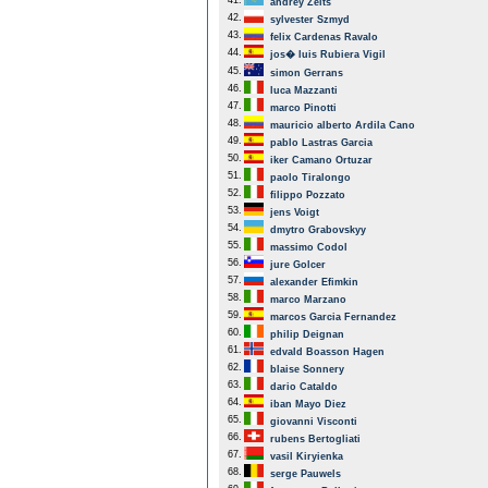
41.
andrey Zeits
42.
sylvester Szmyd
43.
felix Cardenas Ravalo
44.
jos� luis Rubiera Vigil
45.
simon Gerrans
46.
luca Mazzanti
47.
marco Pinotti
48.
mauricio alberto Ardila Cano
49.
pablo Lastras Garcia
50.
iker Camano Ortuzar
51.
paolo Tiralongo
52.
filippo Pozzato
53.
jens Voigt
54.
dmytro Grabovskyy
55.
massimo Codol
56.
jure Golcer
57.
alexander Efimkin
58.
marco Marzano
59.
marcos Garcia Fernandez
60.
philip Deignan
61.
edvald Boasson Hagen
62.
blaise Sonnery
63.
dario Cataldo
64.
iban Mayo Diez
65.
giovanni Visconti
66.
rubens Bertogliati
67.
vasil Kiryienka
68.
serge Pauwels