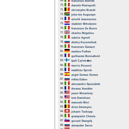
69.
francesco Bellotti
70.
daniele Pietropolli
71.
christophe Brandt
72.
john-lee Augustyn
74.
arnold Jeannesson
75.
vladimir Miholjevic
76.
francesco De Bonis
77.
charles Wegelius
78.
valerio Agnoli
79.
dmitry Kozontchuk
80.
francesco Gavazzi
81.
markus Fothen
82.
guillaume Bonnafond
83.
kjell Carlstr�m
84.
morris Possoni
85.
matthieu Sprick
86.
angel Gomez Gomez
87.
nikita Eskov
88.
alessandro Spezialetti
89.
thomas Voeckler
90.
jason Mccartney
91.
tom Danielson
92.
manuele Mori
93.
dries Devenyns
94.
johann Tschopp
95.
giampaolo Cheula
97.
gorazd Stangelj
98.
alexander Serov