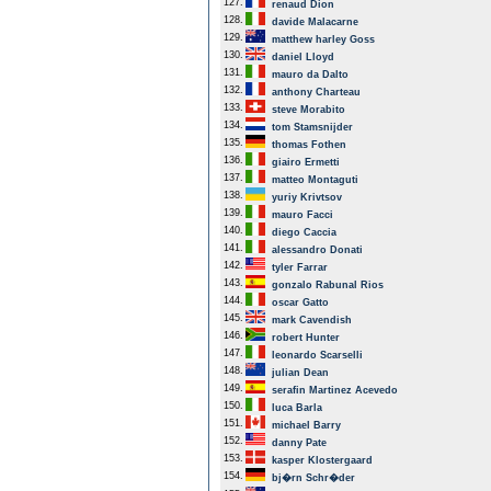
127.
renaud Dion
128.
davide Malacarne
129.
matthew harley Goss
130.
daniel Lloyd
131.
mauro da Dalto
132.
anthony Charteau
133.
steve Morabito
134.
tom Stamsnijder
135.
thomas Fothen
136.
giairo Ermetti
137.
matteo Montaguti
138.
yuriy Krivtsov
139.
mauro Facci
140.
diego Caccia
141.
alessandro Donati
142.
tyler Farrar
143.
gonzalo Rabunal Rios
144.
oscar Gatto
145.
mark Cavendish
146.
robert Hunter
147.
leonardo Scarselli
148.
julian Dean
149.
serafin Martinez Acevedo
150.
luca Barla
151.
michael Barry
152.
danny Pate
153.
kasper Klostergaard
154.
bj�rn Schr�der