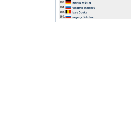
183.
martin M�ller
184.
vladimir Isaichev
185.
bart Dockx
186.
evgeny Sokolov