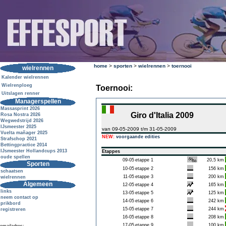
home
>
sporten
>
wielrennen
>
toernooi
wielrennen
Kalender wielrennen
Wielrenploeg
Toernooi:
Uitslagen renner
Managerspellen
Massasprint 2026
Giro d'Italia 2009
Rosa Nostra 2026
Wegwedstrijd 2026
IJsmeester 2025
van 09-05-2009 t/m 31-05-2009
Vuelta mañager 2025
NEW:
voorgaande edities
Strafschop 2021
Bettingpractice 2014
IJsmeester Hollandcups 2013
Etappes
oude spellen
09-05
etappe 1
20,5 km
Sporten
10-05
etappe 2
156 km
schaatsen
11-05
etappe 3
200 km
wielrennen
Algemeen
12-05
etappe 4
165 km
links
13-05
etappe 5
125 km
neem contact op
14-05
etappe 6
242 km
prikbord
15-05
etappe 7
244 km
registreren
16-05
etappe 8
208 km
17-05
etappe 9
100 km