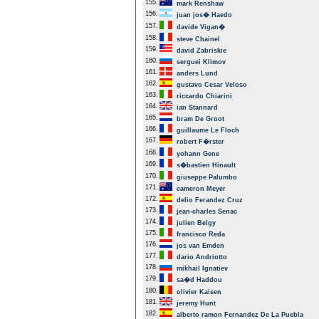
155.
mark Renshaw
156.
juan jos� Haedo
157.
davide Vigan�
158.
steve Chainel
159.
david Zabriskie
160.
serguei Klimov
161.
anders Lund
162.
gustavo Cesar Veloso
163.
riccardo Chiarini
164.
ian Stannard
165.
bram De Groot
166.
guillaume Le Floch
167.
robert F�rster
168.
yohann Gene
169.
s�bastien Hinault
170.
giuseppe Palumbo
171.
cameron Meyer
172.
delio Ferandez Cruz
173.
jean-charles Senac
174.
julien Belgy
175.
francisco Reda
176.
jos van Emden
177.
dario Andriotto
178.
mikhail Ignatiev
179.
sa�d Haddou
180.
olivier Kaisen
181.
jeremy Hunt
182.
alberto ramon Fernandez De La Puebla