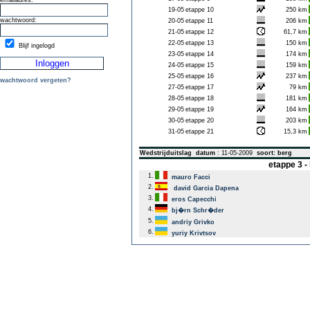
emailadres:
19-05
etappe 10
250 km
wachtwoord:
20-05
etappe 11
206 km
21-05
etappe 12
61,7 km
22-05
etappe 13
150 km
Blijf ingelogd
23-05
etappe 14
174 km
24-05
etappe 15
159 km
25-05
etappe 16
237 km
wachtwoord vergeten?
27-05
etappe 17
79 km
28-05
etappe 18
181 km
29-05
etappe 19
164 km
30-05
etappe 20
203 km
31-05
etappe 21
15,3 km
Wedstrijduitslag
datum
: 11-05-2009
soort: berg
etappe 3 
1.
mauro Facci
2.
david Garcia Dapena
3.
eros Capecchi
4.
bj�rn Schr�der
5.
andriy Grivko
6.
yuriy Krivtsov