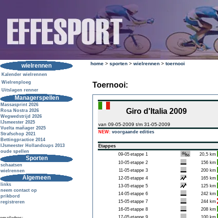
home
>
sporten
>
wielrennen
>
toernooi
wielrennen
Kalender wielrennen
Wielrenploeg
Toernooi:
Uitslagen renner
Managerspellen
Massasprint 2026
Giro d'Italia 2009
Rosa Nostra 2026
Wegwedstrijd 2026
IJsmeester 2025
van 09-05-2009 t/m 31-05-2009
Vuelta mañager 2025
NEW:
voorgaande edities
Strafschop 2021
Bettingpractice 2014
IJsmeester Hollandcups 2013
Etappes
oude spellen
09-05
etappe 1
20,5 km
Sporten
10-05
etappe 2
156 km
schaatsen
11-05
etappe 3
200 km
wielrennen
Algemeen
12-05
etappe 4
165 km
links
13-05
etappe 5
125 km
neem contact op
14-05
etappe 6
242 km
prikbord
15-05
etappe 7
244 km
registreren
16-05
etappe 8
208 km
17-05
etappe 9
100 km