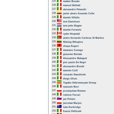
125.
matteo Busato
126.
manuel Belletti
127.
alessandro Petacchi
128.
javier alexis Acevedo Colle
129.
davide Villella
130.
tom Danielson
131.
tom jelte Slagter
132.
davide Formolo
133.
ryder Hesjedal
134.
andre fernando Cardoso St Martins
135.
Nikolay Mihaylov
136.
zhupa Eugert
137.
damiano Cunego
138.
giacomo Berlato
139.
Alessandro Malaguti
140.
pier paolo De Negri
141.
alessandro Bisolti
142.
daniele Colli
143.
riccardo Stacchiotti
144.
diego Ulissi
145.
Tsgabu Gebremaryam Grmay
146.
manuele Mori
147.
przemyslaw Niemec
148.
roberto Ferrari
149.
jan Polanc
150.
jaroslaw Marycz
151.
luke Durbridge
152.
franco Pellizotti