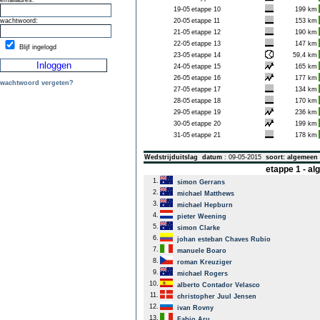
emailadres:
19-05
etappe 10
199 km
wachtwoord:
20-05
etappe 11
153 km
21-05
etappe 12
190 km
22-05
etappe 13
147 km
Blijf ingelogd
23-05
etappe 14
59,4 km
24-05
etappe 15
165 km
26-05
etappe 16
177 km
wachtwoord vergeten?
27-05
etappe 17
134 km
28-05
etappe 18
170 km
29-05
etappe 19
236 km
30-05
etappe 20
199 km
31-05
etappe 21
178 km
Wedstrijduitslag
datum
: 09-05-2015
soort: algemeen
etappe 1 - a
1.
simon Gerrans
2.
michael Matthews
3.
michael Hepburn
4.
pieter Weening
5.
simon Clarke
6.
johan esteban Chaves Rubio
7.
manuele Boaro
8.
roman Kreuziger
9.
michael Rogers
10.
alberto Contador Velasco
11.
christopher Juul Jensen
12.
ivan Rovny
13.
Fabio Aru