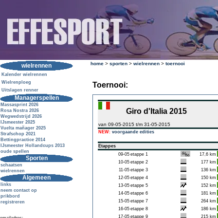
home
>
sporten
>
wielrennen
>
toernooi
wielrennen
Kalender wielrennen
Wielrenploeg
Toernooi:
Uitslagen renner
Managerspellen
Massasprint 2026
Giro d'Italia 2015
Rosa Nostra 2026
Wegwedstrijd 2026
IJsmeester 2025
van 09-05-2015 t/m 31-05-2015
Vuelta mañager 2025
NEW:
voorgaande edities
Strafschop 2021
Bettingpractice 2014
IJsmeester Hollandcups 2013
Etappes
oude spellen
09-05
etappe 1
17,6 km
Sporten
10-05
etappe 2
177 km
schaatsen
11-05
etappe 3
136 km
wielrennen
Algemeen
12-05
etappe 4
150 km
links
13-05
etappe 5
152 km
neem contact op
14-05
etappe 6
181 km
prikbord
15-05
etappe 7
264 km
registreren
16-05
etappe 8
186 km
17-05
etappe 9
215 km