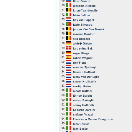
69.
Ilnur Zakarin
70.
giacomo Nizzolo
71.
kristof Vandewalle
72.
fabio Felline
73.
boy van Poppel
74.
fabio Silvestre
75.
jurgen Van Den Broeck
76.
maxime Monfort
77.
stig Broeckx
78.
andr� Greipel
79.
lars ytting Bak
80.
roger Kluge
81.
robert Wagner
82.
rick Flens
83.
maarten Tjallingii
84.
Moreno Hofland
85.
nicky Van Der Lijke
86.
steven Kruijswijk
87.
martijn Keizer
88.
nicola Ruffoni
89.
Enrico Barbin
90.
enrico Battaglin
91.
sonny Colbrelli
92.
Edoardo Zardini
93.
stefano Pirazzi
94.
Francesco Manuel Bongiorno
95.
luca Chirico
96.
ivan Basso