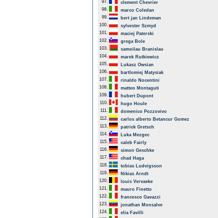
97.
clement Chevrier
98.
marco Coledan
99.
bert jan Lindeman
100.
sylvester Szmyd
101.
maciej Paterski
102.
grega Bole
103.
samoilau Branislau
104.
marek Rutkiewicz
105.
Lukasz Owsian
106.
bartlomiej Matysiak
107.
rinaldo Nocentini
108.
matteo Montaguti
109.
hubert Dupont
110.
hugo Houle
111.
domenico Pozzovivo
112.
carlos alberto Betancur Gomez
113.
patrick Gretsch
114.
Luka Mezgec
115.
caleb Fairly
116.
simon Geschke
117.
chad Haga
118.
tobias Ludvigsson
119.
Nikias Arndt
120.
louis Vervaeke
121.
mauro Finetto
122.
francesco Gavazzi
123.
jonathan Monsalve
124.
elia Favilli