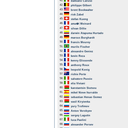
41.
damiano Caruso
42.
philippe Gilbert
43.
brent Bookwalter
44.
rick Zabel
45.
stefan Kueng
46.
ama�l Moinard
47.
silvan Dillie
48.
darwin Atapuma Hurtado
49.
marcus Burghardt
50.
francis Mourey
51.
murilo Fischer
52.
alexandre Geniez
53.
kevin Reza
54.
kenny Elissonde
55.
anthony Roux
56.
leopold Konig
57.
richie Porte
58.
salvatore Puccio
59.
elia Viviani
60.
kanstantsin Siutsou
61.
mikel Nieve Iturralde
62.
sebastian Henao Gomez
63.
vasil Kiryienka
64.
yury Trofimov
65.
Anton Vorobyev
66.
sergey Lagutin
67.
luca Paolini
68.
alexander Porsev