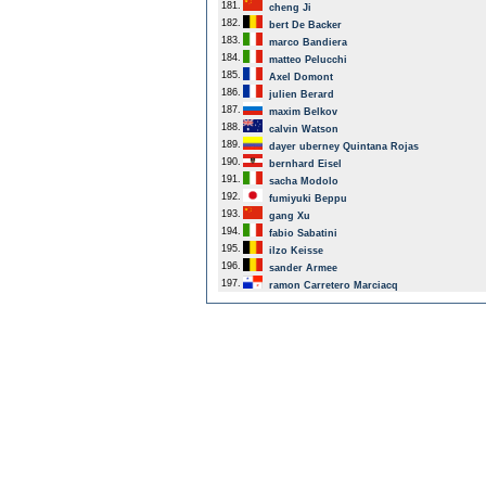
181.
cheng Ji
182.
bert De Backer
183.
marco Bandiera
184.
matteo Pelucchi
185.
Axel Domont
186.
julien Berard
187.
maxim Belkov
188.
calvin Watson
189.
dayer uberney Quintana Rojas
190.
bernhard Eisel
191.
sacha Modolo
192.
fumiyuki Beppu
193.
gang Xu
194.
fabio Sabatini
195.
ilzo Keisse
196.
sander Armee
197.
ramon Carretero Marciacq