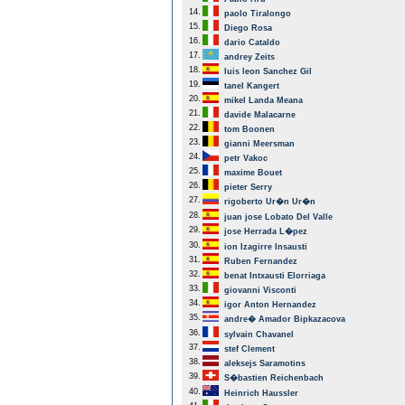
14.
paolo Tiralongo
15.
Diego Rosa
16.
dario Cataldo
17.
andrey Zeits
18.
luis leon Sanchez Gil
19.
tanel Kangert
20.
mikel Landa Meana
21.
davide Malacarne
22.
tom Boonen
23.
gianni Meersman
24.
petr Vakoc
25.
maxime Bouet
26.
pieter Serry
27.
rigoberto Ur�n Ur�n
28.
juan jose Lobato Del Valle
29.
jose Herrada L�pez
30.
ion Izagirre Insausti
31.
Ruben Fernandez
32.
benat Intxausti Elorriaga
33.
giovanni Visconti
34.
igor Anton Hernandez
35.
andre� Amador Bipkazacova
36.
sylvain Chavanel
37.
stef Clement
38.
aleksejs Saramotins
39.
S�bastien Reichenbach
40.
Heinrich Haussler