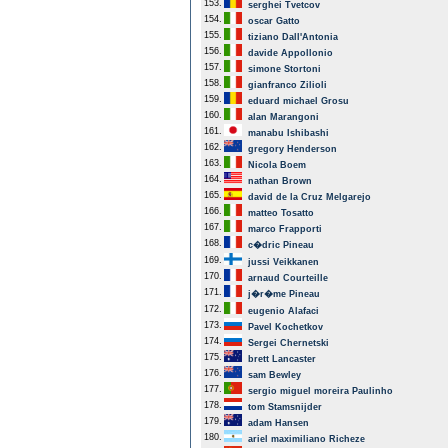
153.
serghei Tvetcov
154.
oscar Gatto
155.
tiziano Dall'Antonia
156.
davide Appollonio
157.
simone Stortoni
158.
gianfranco Zilioli
159.
eduard michael Grosu
160.
alan Marangoni
161.
manabu Ishibashi
162.
gregory Henderson
163.
Nicola Boem
164.
nathan Brown
165.
david de la Cruz Melgarejo
166.
matteo Tosatto
167.
marco Frapporti
168.
c�dric Pineau
169.
jussi Veikkanen
170.
arnaud Courteille
171.
j�r�me Pineau
172.
eugenio Alafaci
173.
Pavel Kochetkov
174.
Sergei Chernetski
175.
brett Lancaster
176.
sam Bewley
177.
sergio miguel moreira Paulinho
178.
tom Stamsnijder
179.
adam Hansen
180.
ariel maximiliano Richeze