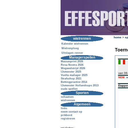
home
>
sp
wielrennen
Kalender wielrennen
Wielrenploeg
Toern
Uitslagen renner
Managerspellen
Massasprint 2026
Rosa Nostra 2026
Wegwedstrijd 2026
IJsmeester 2025
van 06
Vuelta mañager 2025
NEW:
v
Strafschop 2021
Bettingpractice 2014
IJsmeester Hollandcups 2013
Etappe
oude spellen
Sporten
schaatsen
wielrennen
Algemeen
links
neem contact op
prikbord
registreren