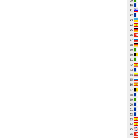
69.
70.
71.
72.
73.
74.
75.
76.
77.
78.
79.
80.
81.
82.
83.
84.
85.
86.
87.
88.
89.
90.
91.
92.
93.
94.
95.
96.