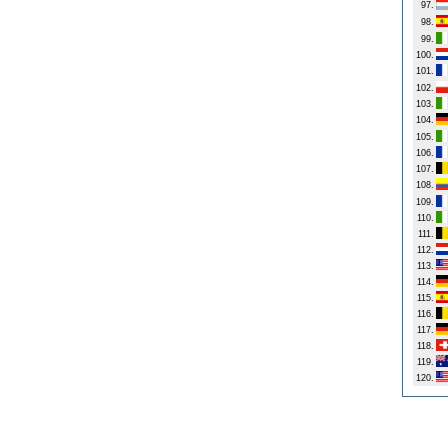
97.
98.
99.
100.
101.
102.
103.
104.
105.
106.
107.
108.
109.
110.
111.
112.
113.
114.
115.
116.
117.
118.
119.
120.