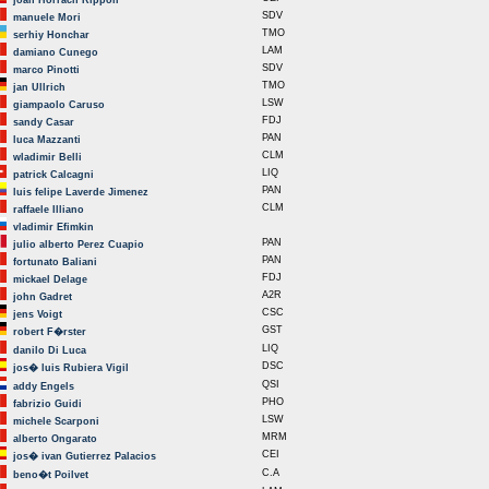
joan Horrach Rippoll
SDV
manuele Mori
TMO
serhiy Honchar
LAM
damiano Cunego
SDV
marco Pinotti
TMO
jan Ullrich
LSW
giampaolo Caruso
FDJ
sandy Casar
PAN
luca Mazzanti
CLM
wladimir Belli
LIQ
patrick Calcagni
PAN
luis felipe Laverde Jimenez
CLM
raffaele Illiano
vladimir Efimkin
PAN
julio alberto Perez Cuapio
PAN
fortunato Baliani
FDJ
mickael Delage
A2R
john Gadret
CSC
jens Voigt
GST
robert F�rster
LIQ
danilo Di Luca
DSC
jos� luis Rubiera Vigil
QSI
addy Engels
PHO
fabrizio Guidi
LSW
michele Scarponi
MRM
alberto Ongarato
CEI
jos� ivan Gutierrez Palacios
C.A
beno�t Poilvet