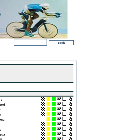
ng
roi
r
n
ona
a
etta
li