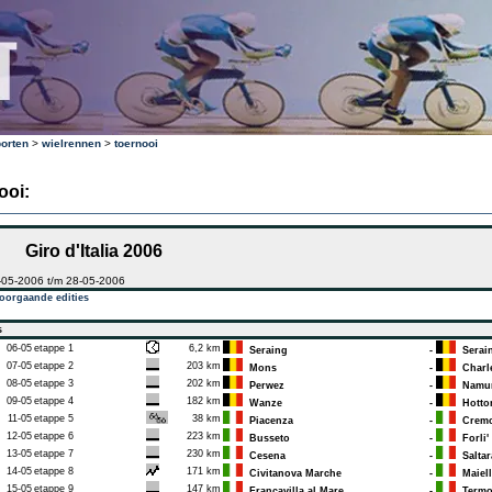
orten
>
wielrennen
>
toernooi
ooi:
Giro d'Italia 2006
-05-2006 t/m 28-05-2006
oorgaande edities
s
06-05
etappe 1
6,2 km
Seraing
-
Serai
07-05
etappe 2
203 km
Mons
-
Charle
08-05
etappe 3
202 km
Perwez
-
Namu
09-05
etappe 4
182 km
Wanze
-
Hotto
11-05
etappe 5
38 km
Piacenza
-
Crem
12-05
etappe 6
223 km
Busseto
-
Forli'
13-05
etappe 7
230 km
Cesena
-
Saltar
14-05
etappe 8
171 km
Civitanova Marche
-
Maiell
15-05
etappe 9
147 km
Francavilla al Mare
-
Termo