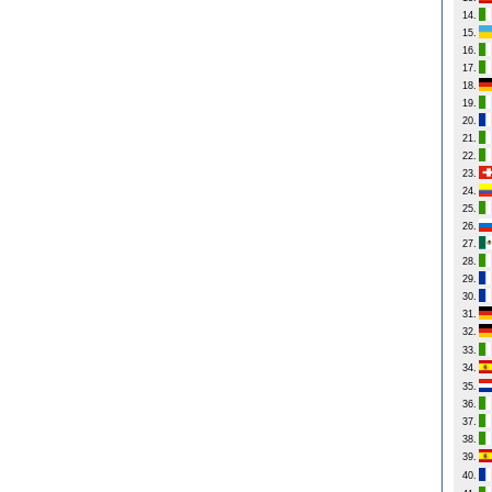
14.
15.
16.
17.
18.
19.
20.
21.
22.
23.
24.
25.
26.
27.
28.
29.
30.
31.
32.
33.
34.
35.
36.
37.
38.
39.
40.