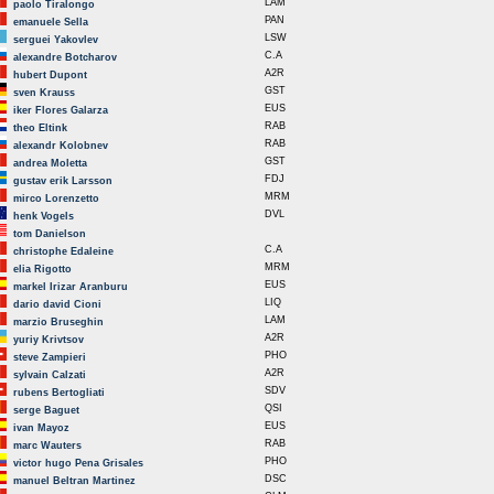
LAM
paolo Tiralongo
PAN
emanuele Sella
LSW
serguei Yakovlev
C.A
alexandre Botcharov
A2R
hubert Dupont
GST
sven Krauss
EUS
iker Flores Galarza
RAB
theo Eltink
RAB
alexandr Kolobnev
GST
andrea Moletta
FDJ
gustav erik Larsson
MRM
mirco Lorenzetto
DVL
henk Vogels
tom Danielson
C.A
christophe Edaleine
MRM
elia Rigotto
EUS
markel Irizar Aranburu
LIQ
dario david Cioni
LAM
marzio Bruseghin
A2R
yuriy Krivtsov
PHO
steve Zampieri
A2R
sylvain Calzati
SDV
rubens Bertogliati
QSI
serge Baguet
EUS
ivan Mayoz
RAB
marc Wauters
PHO
victor hugo Pena Grisales
DSC
manuel Beltran Martinez