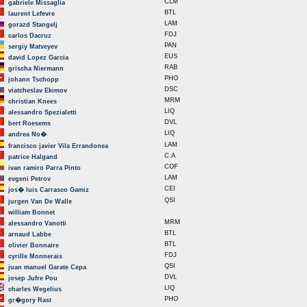
CLM
gabriele Missaglia
BTL
laurent Lefevre
LAM
gorazd Stangelj
FDJ
carlos Dacruz
PAN
sergiy Matveyev
EUS
david Lopez Garcia
RAB
grischa Niermann
PHO
johann Tschopp
DSC
viatcheslav Ekimov
MRM
christian Knees
LIQ
alessandro Spezialetti
DVL
bert Roesems
LIQ
andrea No�
LAM
francisco javier Vila Errandonea
C.A
patrice Halgand
COF
ivan ramiro Parra Pinto
LAM
evgeni Petrov
CEI
jos� luis Carrasco Gamiz
QSI
jurgen Van De Walle
william Bonnet
MRM
alessandro Vanotti
BTL
arnaud Labbe
BTL
olivier Bonnaire
FDJ
cyrille Monnerais
QSI
juan manuel Garate Cepa
DVL
josep Jufre Pou
LIQ
charles Wegelius
PHO
gr�gory Rast