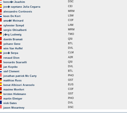
DSC
beno�t Joachim
CEI
jos� cayetano Julia Cegarra
MRM
alessandro Cortinovis
LSW
koen De Kort
COF
ama�l Moinard
LAM
sylvester Szmyd
MRM
sergio Ghisalberti
TMO
j�rg Ludewig
QSI
davide Bramati
BTL
yohann Gene
DVL
wim Van Huffel
CLM
jos� Serpa
A2R
renaud Dion
QSI
leonardo Scarselli
DVL
jan Kuyckx
BTL
stef Clement
PHO
jonathan patrick Mc Carty
GST
matthias Russ
EUS
benat Albizuri Aransolo
COF
maxime Monfort
GST
torsten Hiekmann
PHO
martin Elmiger
DVL
nick Gates
DSC
jason Mccartney