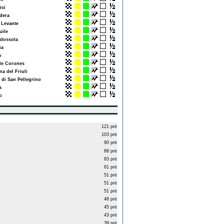
ci
dera
 Levante
ile
ossola
ia
o
e Corones
 del Friuli
di San Pellegrino
a
o
121 pnt
103 pnt
90 pnt
88 pnt
83 pnt
61 pnt
51 pnt
51 pnt
51 pnt
48 pnt
45 pnt
43 pnt
39 pnt