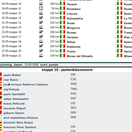
16-05
etappe 10
190 km
Termoli
-
Peschi
18-05
etappe 11
50 km
Pontedera
-
Ponte
19-05
etappe 12
165 km
Livorno
-
Sestri
20-05
etappe 13
216 km
Alessandria
-
La Thu
21-05
etappe 14
224 km
Aosta
-
Domod
22-05
etappe 15
182 km
Mergozzo
-
Bresc
23-05
etappe 16
180 km
Rovato
-
Trent
24-05
etappe 17
158 km
Termeno
-
Plan d
25-05
etappe 18
227 km
Sillian
-
Gemona
26-05
etappe 19
220 km
Podenone
-
Passo 
27-05
etappe 20
212 km
Trento
-
Apric
28-05
etappe 21
140 km
Museo del Ghisallo
-
Milan
jduitslag
datum
: 23-05-2006
soort: punten
etappe 16 - puntenklassement
QSI
paolo Bettini
CSC
ivan Basso
PHO
jos� enrique Gutierrez Cataluna
TMO
olaf Pollack
DSC
paolo Savoldelli
GST
stefan Schumacher
LIQ
franco Pellizotti
SDV
leonardo Piepoli
SDV
gilberto Simoni
PAN
ariel maximiliano Richeze
leonardo fabio Duque
CEI
francisco Perez Sanchez
CEI