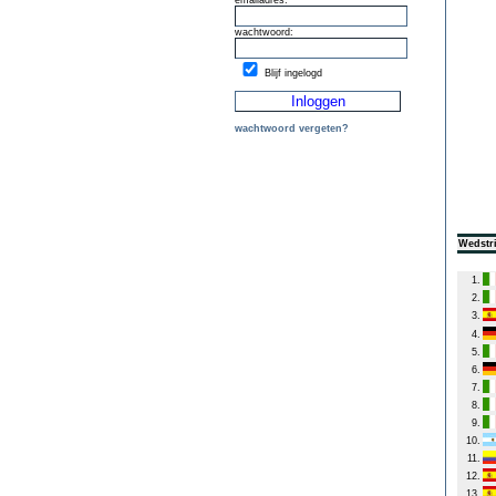
emailadres:
wachtwoord:
Blijf ingelogd
wachtwoord vergeten?
Wedstri
1.
2.
3.
4.
5.
6.
7.
8.
9.
10.
11.
12.
13.