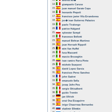
andrea No�
14.
giampaolo Caruso
15.
juan manuel Garate Cepa
16.
leonardo Piepoli
17.
francisco javier Vila Errandonea
18.
jos� ivan Gutierrez Palacios
19.
paolo Tiralongo
20.
patrice Halgand
21.
sylvester Szmyd
22.
francesco Bellotti
23.
manuel Beltran Martinez
24.
joan Horrach Rippoll
25.
wim Van Huffel
26.
luca Mazzanti
27.
marzio Bruseghin
28.
ivan ramiro Parra Pinto
29.
michele Scarponi
30.
david Lopez Garcia
31.
francisco Perez Sanchez
32.
john Gadret
33.
emanuele Sella
34.
josep Jufre Pou
35.
sergio Ghisalberti
36.
guido Trentin
37.
jan Ullrich
38.
unai Osa Eizaguirre
39.
inigo Chaurreau Bernardez
40.
vladimir Efimkin