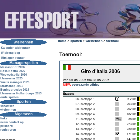
home
>
sporten
>
wielrennen
>
toernooi
wielrennen
Kalender wielrennen
Wielrenploeg
Toernooi:
Uitslagen renner
Managerspellen
Massasprint 2026
Giro d'Italia 2006
Rosa Nostra 2026
Wegwedstrijd 2026
IJsmeester 2025
van 06-05-2006 t/m 28-05-2006
Vuelta mañager 2025
NEW:
voorgaande edities
Strafschop 2021
Bettingpractice 2014
IJsmeester Hollandcups 2013
Etappes
oude spellen
06-05
etappe 1
6,2 km
Sporten
07-05
etappe 2
203 km
schaatsen
08-05
etappe 3
202 km
wielrennen
Algemeen
09-05
etappe 4
182 km
links
11-05
etappe 5
38 km
neem contact op
12-05
etappe 6
223 km
prikbord
13-05
etappe 7
230 km
registreren
14-05
etappe 8
171 km
15-05
etappe 9
147 km