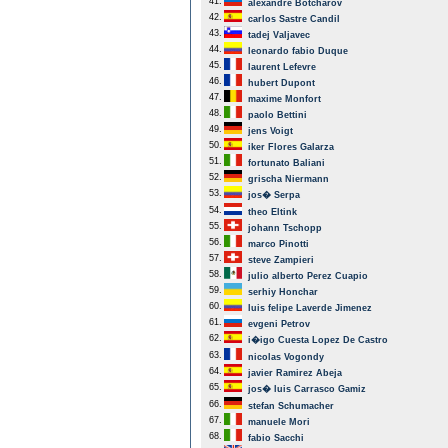
41.
alexandre Botcharov
42.
carlos Sastre Candil
43.
tadej Valjavec
44.
leonardo fabio Duque
45.
laurent Lefevre
46.
hubert Dupont
47.
maxime Monfort
48.
paolo Bettini
49.
jens Voigt
50.
iker Flores Galarza
51.
fortunato Baliani
52.
grischa Niermann
53.
jos� Serpa
54.
theo Eltink
55.
johann Tschopp
56.
marco Pinotti
57.
steve Zampieri
58.
julio alberto Perez Cuapio
59.
serhiy Honchar
60.
luis felipe Laverde Jimenez
61.
evgeni Petrov
62.
i�igo Cuesta Lopez De Castro
63.
nicolas Vogondy
64.
javier Ramirez Abeja
65.
jos� luis Carrasco Gamiz
66.
stefan Schumacher
67.
manuele Mori
68.
fabio Sacchi