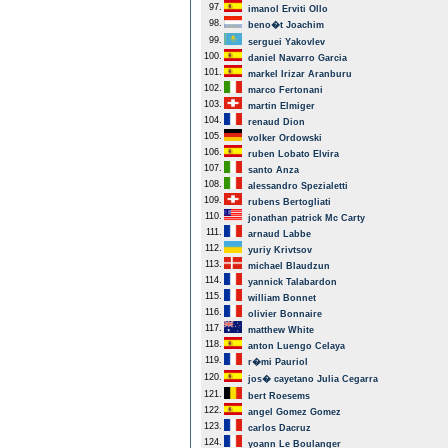
97.
imanol Erviti Ollo
98.
beno�t Joachim
99.
serguei Yakovlev
100.
daniel Navarro Garcia
101.
markel Irizar Aranburu
102.
marco Fertonani
103.
martin Elmiger
104.
renaud Dion
105.
volker Ordowski
106.
ruben Lobato Elvira
107.
santo Anza
108.
alessandro Spezialetti
109.
rubens Bertogliati
110.
jonathan patrick Mc Carty
111.
arnaud Labbe
112.
yuriy Krivtsov
113.
michael Blaudzun
114.
yannick Talabardon
115.
william Bonnet
116.
olivier Bonnaire
117.
matthew White
118.
anton Luengo Celaya
119.
r�mi Pauriol
120.
jos� cayetano Julia Cegarra
121.
bert Roesems
122.
angel Gomez Gomez
123.
carlos Dacruz
124.
yoann Le Boulanger