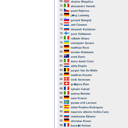
69.
charles Wegelius
70.
alessandro Vanotti
71.
pavel Padrnos
72.
j�rg Ludewig
73.
gorazd Stangelj
74.
stef Clement
75.
alexandr Kolobnev
76.
jussi Veikkanen
77.
raffaele Illiano
78.
volodymir Gustov
79.
matthias Russ
80.
torsten Hiekmann
81.
scott Davis
82.
dario david Cioni
83.
addy Engels
84.
jurgen Van De Walle
85.
matthias Kessler
86.
nicki Sorensen
87.
gr�gory Rast
88.
sylvain Calzati
89.
andrea Moletta
90.
sven Krauss
91.
gustav erik Larsson
92.
mikel Pradera Rodriguez
93.
mauricio alberto Ardila Cano
94.
viatcheslav Ekimov
95.
christian Knees
96.
beno�t Poilvet