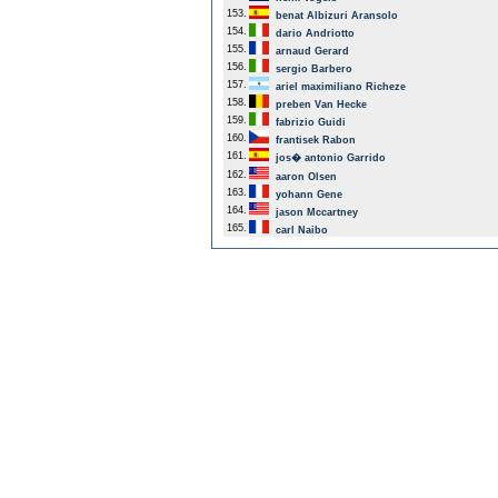
153.
benat Albizuri Aransolo
154.
dario Andriotto
155.
arnaud Gerard
156.
sergio Barbero
157.
ariel maximiliano Richeze
158.
preben Van Hecke
159.
fabrizio Guidi
160.
frantisek Rabon
161.
jos� antonio Garrido
162.
aaron Olsen
163.
yohann Gene
164.
jason Mccartney
165.
carl Naibo