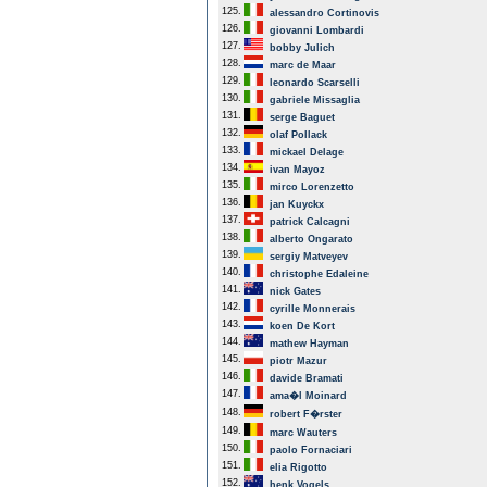
125.
alessandro Cortinovis
126.
giovanni Lombardi
127.
bobby Julich
128.
marc de Maar
129.
leonardo Scarselli
130.
gabriele Missaglia
131.
serge Baguet
132.
olaf Pollack
133.
mickael Delage
134.
ivan Mayoz
135.
mirco Lorenzetto
136.
jan Kuyckx
137.
patrick Calcagni
138.
alberto Ongarato
139.
sergiy Matveyev
140.
christophe Edaleine
141.
nick Gates
142.
cyrille Monnerais
143.
koen De Kort
144.
mathew Hayman
145.
piotr Mazur
146.
davide Bramati
147.
ama�l Moinard
148.
robert F�rster
149.
marc Wauters
150.
paolo Fornaciari
151.
elia Rigotto
152.
henk Vogels