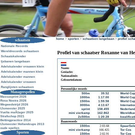
home
>
sporten
>
schaatsen langebaan
>
profiel sch
schaatsen
Nationale Records
Wereldrecords schaatsen
Profiel van schaatser Roxanne van H
Schaatskalender
Ijsbanen langebaan
Adelskalender vrouwen klein
Naam:
Adelskalender mannen klein
Geslacht:
Nationaliteit:
Adelskalender mannen
Geboortedatum:
Adelskalender vrouwen
Ranglijsten schaatsen
Persoonlijke records
Managerspellen
500m
39.52
World Cup
Massasprint 2026
1000m
1:17.00
World Cu
Rosa Nostra 2026
1500m
1:59.58
World Cup
Wegwedstrijd 2026
3000m
4:13.67
Internati
IJsmeester 2025
sprint
158.455
Nederland
Vuelta maÃ±ager 2025
mini vierkamp
162.862
Wereldkam
Strafschop 2021
2x500m
1:20.28
kwalificat
Bettingpractice 2014
Baanrecords
IJsmeester Hollandcups 2013
1500m
2:03.68
SpaarSele
oude spellen
mini vierkamp
166.425
Tor Cos
Sporten
1500m
2:02.91
Tor Cos