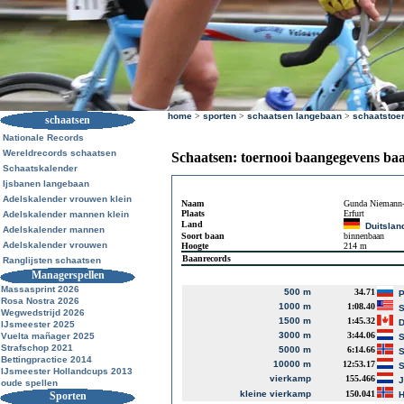
home
>
sporten
>
schaatsen langebaan
>
schaatstoe
schaatsen
Nationale Records
Wereldrecords schaatsen
Schaatsen: toernooi baangegevens ba
Schaatskalender
Ijsbanen langebaan
Adelskalender vrouwen klein
Naam
Gunda Niemann-
Plaats
Erfurt
Adelskalender mannen klein
Land
Duitslan
Adelskalender mannen
Soort baan
binnenbaan
Adelskalender vrouwen
Hoogte
214 m
Baanrecords
Ranglijsten schaatsen
Managerspellen
Massasprint 2026
500 m
34.71
P
Rosa Nostra 2026
1000 m
1:08.40
S
Wegwedstrijd 2026
1500 m
1:45.32
D
IJsmeester 2025
3000 m
3:44.06
Vuelta mañager 2025
S
Strafschop 2021
5000 m
6:14.66
S
Bettingpractice 2014
10000 m
12:53.17
S
IJsmeester Hollandcups 2013
vierkamp
155.466
J
oude spellen
kleine vierkamp
150.041
Sporten