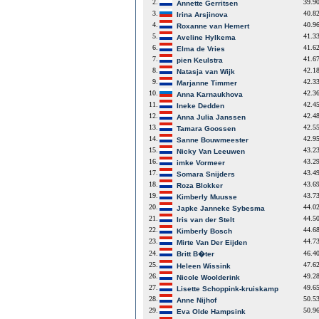
2.
39.9
Annette Gerritsen
3.
40.8
Irina Arsjinova
4.
40.9
Roxanne van Hemert
5.
41.3
Aveline Hylkema
6.
41.6
Elma de Vries
7.
41.6
pien Keulstra
8.
42.1
Natasja van Wijk
9.
42.3
Marjanne Timmer
10.
42.3
Anna Karnaukhova
11.
42.4
Ineke Dedden
12.
42.4
Anna Julia Janssen
13.
42.5
Tamara Goossen
14.
42.9
Sanne Bouwmeester
15.
43.2
Nicky Van Leeuwen
16.
43.2
imke Vormeer
17.
43.4
Somara Snijders
18.
43.6
Roza Blokker
19.
43.7
Kimberly Muusse
20.
44.0
Japke Janneke Sybesma
21.
44.5
Iris van der Stelt
22.
44.6
Kimberly Bosch
23.
44.7
Mirte Van Der Eijden
24.
46.4
Britt B�ter
25.
47.6
Heleen Wissink
26.
49.2
Nicole Woolderink
27.
49.6
Lisette Schoppink-kruiskamp
28.
50.5
Anne Nijhof
29.
50.9
Eva Olde Hampsink