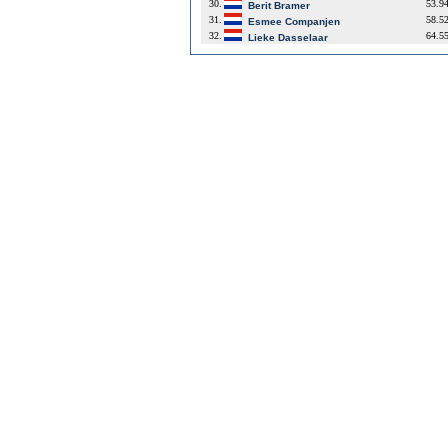
30.
53.9
Berit Bramer
31.
58.5
Esmee Companjen
32.
64.5
Lieke Dasselaar