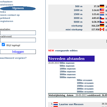
schaatsen
wielrennen
500 m
37.58
J
Algemeen
1000 m
1:14.61
B
links
1500 m
1:55.61
I
neem contact op
prikbord
3000 m
4:03.65
M
registreren
5000 m
6:50.39
M
vierkamp
164.220
A
emailadres:
mini vierkamp
157.950
C
wachtwoord:
Blijf ingelogd
NEW:
voorgaande edities
Verreden afstanden
wachtwoord vergeten?
28-09-2013
500m mannen
500m mannen
1000m mannen
1500m mannen
3000m mannen
5000m mannen
500m vrouwen
1000m vrouwen
1500m vrouwen
3000m vrouwen
5000m vrouwen
Wedstrijduitslag
datum
: 28-09-2013
wereldrecord: 36.
1.
39.3
Laurine van Riessen