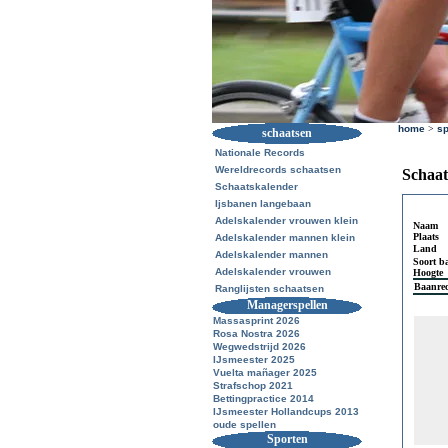
home
>
sp
schaatsen
Nationale Records
Wereldrecords schaatsen
Schaat
Schaatskalender
Ijsbanen langebaan
Adelskalender vrouwen klein
Naam
Plaats
Adelskalender mannen klein
Land
Adelskalender mannen
Soort b
Adelskalender vrouwen
Hoogte
Baanre
Ranglijsten schaatsen
Managerspellen
Massasprint 2026
Rosa Nostra 2026
Wegwedstrijd 2026
IJsmeester 2025
Vuelta mañager 2025
Strafschop 2021
Bettingpractice 2014
IJsmeester Hollandcups 2013
oude spellen
Sporten