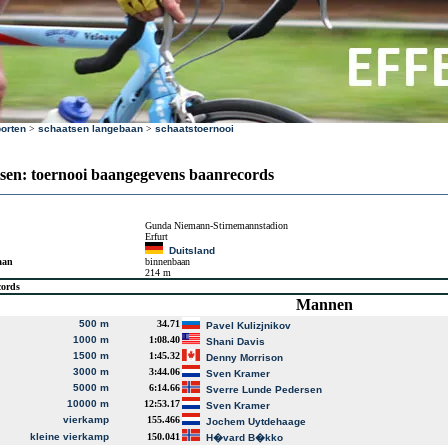
orten
>
schaatsen langebaan
>
schaatstoernooi
sen: toernooi baangegevens baanrecords
Gunda Niemann-Stirnemannstadion
Erfurt
Duitsland
aan
binnenbaan
214 m
cords
Mannen
500 m
34.71
Pavel Kulizjnikov
1000 m
1:08.40
Shani Davis
1500 m
1:45.32
Denny Morrison
3000 m
3:44.06
Sven Kramer
5000 m
6:14.66
Sverre Lunde Pedersen
10000 m
12:53.17
Sven Kramer
vierkamp
155.466
Jochem Uytdehaage
kleine vierkamp
150.041
H�vard B�kko