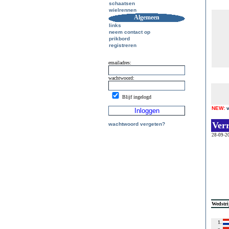
schaatsen
wielrennen
Algemeen
links
neem contact op
prikbord
registreren
emailadres:
wachtwoord:
Blijf ingelogd
NEW:
Ver
wachtwoord vergeten?
28-09-2
Wedstri
1.