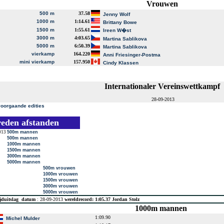
Vrouwen
500 m
37.58
Jenny Wolf
1000 m
1:14.61
Brittany Bowe
1500 m
1:55.61
Ireen W�st
3000 m
4:03.65
Martina Sablikova
5000 m
6:50.39
Martina Sablikova
vierkamp
164.220
Anni Friesinger-Postma
mini vierkamp
157.950
Cindy Klassen
Internationaler Vereinswettkampf
28-09-2013
voorgaande edities
reden afstanden
013
500m mannen
500m mannen
1000m mannen
1500m mannen
3000m mannen
5000m mannen
500m vrouwen
1000m vrouwen
1500m vrouwen
3000m vrouwen
5000m vrouwen
jduitslag
datum
: 28-09-2013
wereldrecord: 1:05.37 Jordan Stolz
1000m mannen
1:09.90
Michel Mulder