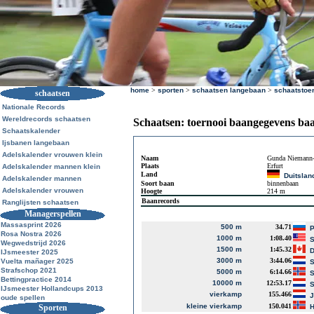
home
>
sporten
>
schaatsen langebaan
>
schaatstoe
schaatsen
Nationale Records
Wereldrecords schaatsen
Schaatsen: toernooi baangegevens ba
Schaatskalender
Ijsbanen langebaan
Adelskalender vrouwen klein
Naam
Gunda Niemann-
Plaats
Erfurt
Adelskalender mannen klein
Land
Duitslan
Adelskalender mannen
Soort baan
binnenbaan
Adelskalender vrouwen
Hoogte
214 m
Baanrecords
Ranglijsten schaatsen
Managerspellen
Massasprint 2026
500 m
34.71
P
Rosa Nostra 2026
1000 m
1:08.40
S
Wegwedstrijd 2026
1500 m
1:45.32
D
IJsmeester 2025
3000 m
3:44.06
Vuelta mañager 2025
S
Strafschop 2021
5000 m
6:14.66
S
Bettingpractice 2014
10000 m
12:53.17
S
IJsmeester Hollandcups 2013
vierkamp
155.466
J
oude spellen
kleine vierkamp
150.041
Sporten