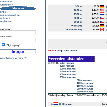
schaatsen
wielrennen
500 m
37.58
J
Algemeen
1000 m
1:14.61
B
links
1500 m
1:55.61
I
neem contact op
prikbord
3000 m
4:03.65
M
registreren
5000 m
6:50.39
M
vierkamp
164.220
A
emailadres:
mini vierkamp
157.950
C
wachtwoord:
Blijf ingelogd
NEW:
voorgaande edities
Verreden afstanden
wachtwoord vergeten?
28-09-2013
500m mannen
500m mannen
1000m mannen
1500m mannen
3000m mannen
5000m mannen
500m vrouwen
1000m vrouwen
1500m vrouwen
3000m vrouwen
5000m vrouwen
Wedstrijduitslag
datum
: 28-09-2013
wereldrecord: 33.6
1.
39.7
Rolf Haaze