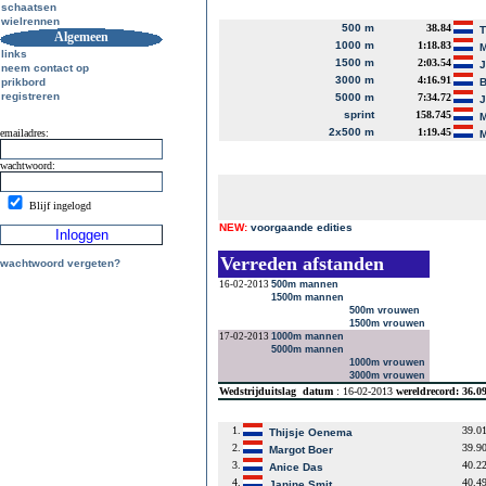
schaatsen
wielrennen
500 m
38.84
T
Algemeen
1000 m
1:18.83
M
links
1500 m
2:03.54
J
neem contact op
3000 m
4:16.91
prikbord
B
registreren
5000 m
7:34.72
J
sprint
158.745
M
2x500 m
1:19.45
emailadres:
M
wachtwoord:
Blijf ingelogd
NEW:
voorgaande edities
Verreden afstanden
wachtwoord vergeten?
16-02-2013
500m mannen
1500m mannen
500m vrouwen
1500m vrouwen
17-02-2013
1000m mannen
5000m mannen
1000m vrouwen
3000m vrouwen
Wedstrijduitslag
datum
: 16-02-2013
wereldrecord: 36.
1.
39.0
Thijsje Oenema
2.
39.9
Margot Boer
3.
40.2
Anice Das
4.
40.4
Janine Smit