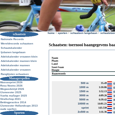
home
>
sporten
>
schaatsen langebaan
>
schaatstoe
schaatsen
Nationale Records
Wereldrecords schaatsen
Schaatsen: toernooi baangegevens ba
Schaatskalender
Ijsbanen langebaan
Adelskalender vrouwen klein
Naam
Plaats
Adelskalender mannen klein
Land
Adelskalender mannen
Soort baan
Adelskalender vrouwen
Hoogte
Baanrecords
Ranglijsten schaatsen
Managerspellen
Massasprint 2026
500 m
35.49
E
Rosa Nostra 2026
1000 m
1:10.86
E
Wegwedstrijd 2026
1500 m
1:52.13
E
IJsmeester 2025
3000 m
4:09.26
Vuelta mañager 2025
S
Strafschop 2021
5000 m
6:39.42
R
Bettingpractice 2014
10000 m
14:01.21
H
IJsmeester Hollandcups 2013
sprint
143.530
E
oude spellen
2x500 m
1:11.36
Sporten
E