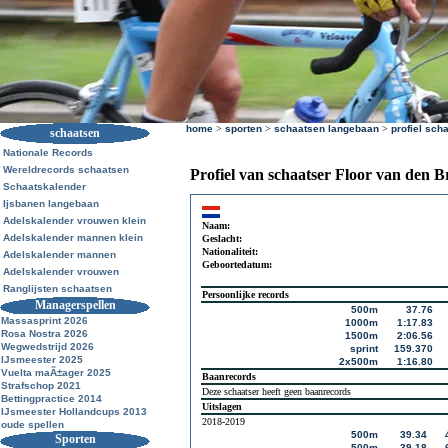
home
>
sporten
>
schaatsen langebaan
>
profiel sch
schaatsen
Nationale Records
Wereldrecords schaatsen
Profiel van schaatser Floor van den 
Schaatskalender
Ijsbanen langebaan
Adelskalender vrouwen klein
Naam:
Adelskalender mannen klein
Geslacht:
Nationaliteit:
Adelskalender mannen
Geboortedatum:
Adelskalender vrouwen
Ranglijsten schaatsen
Persoonlijke records
Managerspellen
500m
37.76
Massasprint 2026
1000m
1:17.83
Rosa Nostra 2026
1500m
2:06.56
Wegwedstrijd 2026
sprint
159.370
IJsmeester 2025
2x500m
1:16.80
Vuelta maÃ±ager 2025
Baanrecords
Strafschop 2021
Deze schaatser heeft geen baanrecords
Bettingpractice 2014
Uitslagen
IJsmeester Hollandcups 2013
2018-2019
oude spellen
500m
39.34
Sporten
500m
39.18