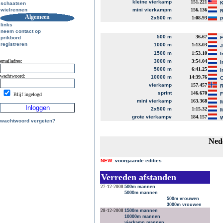
kleine vierkamp
151.221
K
schaatsen
wielrennen
mini vierkampm
156.136
R
Algemeen
2x500 m
1:08.93
P
links
neem contact op
500 m
36.67
prikbord
registreren
1000 m
1:13.03
J
1500 m
1:53.10
I
emailadres:
3000 m
3:54.04
I
5000 m
6:41.25
I
wachtwoord:
10000 m
14:39.76
C
vierkamp
157.457
R
sprint
146.670
Blijf ingelogd
mini vierkamp
163.368
M
2x500 m
1:15.32
M
grote vierkampv
184.157
W
wachtwoord vergeten?
Ned
NEW:
voorgaande edities
Verreden afstanden
27-12-2008
500m mannen
5000m mannen
500m vrouwen
3000m vrouwen
28-12-2008
1500m mannen
10000m mannen
vierkamp mannen