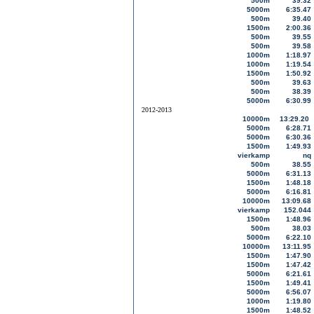
500m
39.32
5000m
6:35.47
500m
39.40
1500m
2:00.36
500m
39.55
500m
39.58
1000m
1:18.97
1000m
1:19.54
1500m
1:50.92
500m
39.63
500m
38.39
5000m
6:30.99
2012-2013
10000m
13:29.20
5000m
6:28.71
5000m
6:30.36
1500m
1:49.93
vierkamp
nq
500m
38.55
5000m
6:31.13
1500m
1:48.18
5000m
6:16.81
10000m
13:09.68
vierkamp
152.044
1500m
1:48.96
500m
38.03
5000m
6:22.10
10000m
13:11.95
1500m
1:47.90
1500m
1:47.42
5000m
6:21.61
1500m
1:49.41
5000m
6:56.07
1000m
1:19.80
1500m
1:48.52