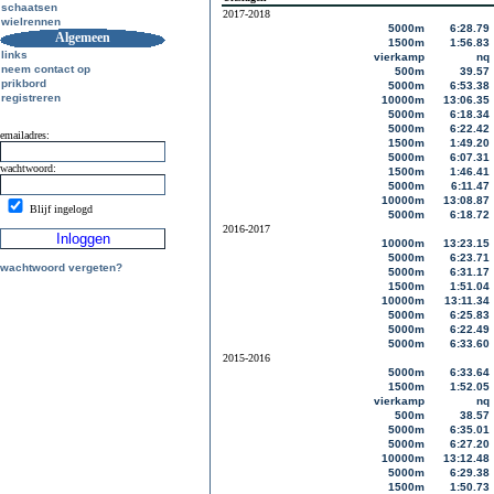
schaatsen
2017-2018
wielrennen
5000m
6:28.79
Algemeen
1500m
1:56.83
links
vierkamp
nq
neem contact op
500m
39.57
prikbord
5000m
6:53.38
registreren
10000m
13:06.35
5000m
6:18.34
5000m
6:22.42
emailadres:
1500m
1:49.20
5000m
6:07.31
wachtwoord:
1500m
1:46.41
5000m
6:11.47
10000m
13:08.87
Blijf ingelogd
5000m
6:18.72
2016-2017
10000m
13:23.15
5000m
6:23.71
wachtwoord vergeten?
5000m
6:31.17
1500m
1:51.04
10000m
13:11.34
5000m
6:25.83
5000m
6:22.49
5000m
6:33.60
2015-2016
5000m
6:33.64
1500m
1:52.05
vierkamp
nq
500m
38.57
5000m
6:35.01
5000m
6:27.20
10000m
13:12.48
5000m
6:29.38
1500m
1:50.73