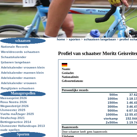
home
>
sporten
>
schaatsen langebaan
>
profiel sch
schaatsen
Nationale Records
Wereldrecords schaatsen
Profiel van schaatser Moritz Geisreite
Schaatskalender
Ijsbanen langebaan
Adelskalender vrouwen klein
Naam:
Adelskalender mannen klein
Geslacht:
Nationaliteit:
Adelskalender mannen
Geboortedatum:
Adelskalender vrouwen
Ranglijsten schaatsen
Persoonlijke records
Managerspellen
500m
37.6
Massasprint 2026
1000m
1:18.1
Rosa Nostra 2026
1500m
1:46.4
Wegwedstrijd 2026
3000m
3:46.4
IJsmeester 2025
5000m
6:07.3
Vuelta maÃ±ager 2025
10000m
12:55.4
Strafschop 2021
vierkamp
152.04
Bettingpractice 2014
2x500m
1:19.7
IJsmeester Hollandcups 2013
Baanrecords
oude spellen
Deze schaatser heeft geen baanrecords
Sporten
Uitslagen