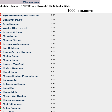
1500m vrouwen
jduitslag
datum
: 05-10-2013
wereldrecord: 1:05.37 Jordan Stolz
1000m mannen
1:10.93
H�vard Holmefjord Lorentzen
1:11.08
Benjamin Mac�
1:11.09
Aron Romeijn
1:11.19
Wouter Olde Heuvel
1:11.25
Lennart Velema
1:11.27
Mirko Nenzi
1:11.76
Maurice Vriend
1:11.82
Jeremy Wotherspoon
1:12.02
Jan Daldossi
1:12.12
Espen Aarnes Hvammen
1:12.27
Matteo Anesi
1:12.33
Maciej Biega
1:12.76
Karsten Van Zeijl
1:12.84
Dedjer Wymenga
1:12.94
David Bosa
1:13.04
Marius-Cristian Paraschivoiu
1:13.12
Jiaxuan Xie
1:13.42
Sebastiaan Oranje
1:13.47
Joost Born
1:13.51
Daidai Ntab
1:13.53
Martijn Van Oosten
1:13.77
Dmitrij Viskovskij
1:13.79
Matt Rittenhouse
1:13.99
Anton Kapustin
1:14.13