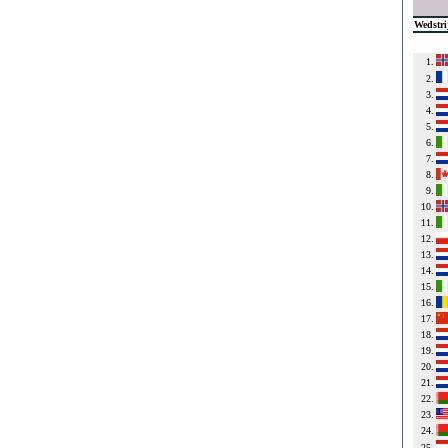
Wedstri
1.
2.
3.
4.
5.
6.
7.
8.
9.
10.
11.
12.
13.
14.
15.
16.
17.
18.
19.
20.
21.
22.
23.
24.
25.