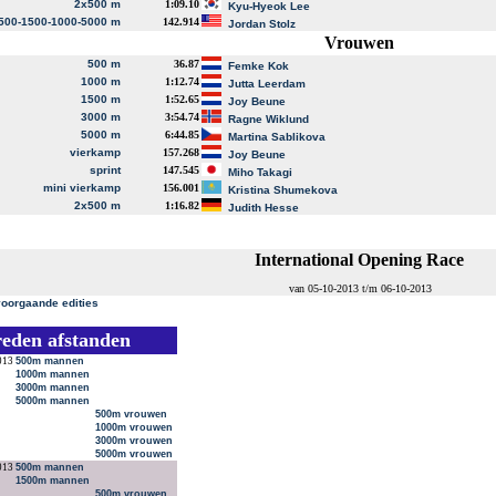
2x500 m
1:09.10
Kyu-Hyeok Lee
500-1500-1000-5000 m
142.914
Jordan Stolz
Vrouwen
500 m
36.87
Femke Kok
1000 m
1:12.74
Jutta Leerdam
1500 m
1:52.65
Joy Beune
3000 m
3:54.74
Ragne Wiklund
5000 m
6:44.85
Martina Sablikova
vierkamp
157.268
Joy Beune
sprint
147.545
Miho Takagi
mini vierkamp
156.001
Kristina Shumekova
2x500 m
1:16.82
Judith Hesse
International Opening Race
van 05-10-2013 t/m 06-10-2013
voorgaande edities
reden afstanden
013
500m mannen
1000m mannen
3000m mannen
5000m mannen
500m vrouwen
1000m vrouwen
3000m vrouwen
5000m vrouwen
013
500m mannen
1500m mannen
500m vrouwen