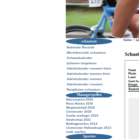
home
>
sp
schaatsen
Nationale Records
Wereldrecords schaatsen
Schaat
Schaatskalender
Ijsbanen langebaan
Adelskalender vrouwen klein
Naam
Plaats
Adelskalender mannen klein
Land
Adelskalender mannen
Soort b
Adelskalender vrouwen
Hoogte
Baanre
Ranglijsten schaatsen
Managerspellen
Massasprint 2026
Rosa Nostra 2026
Wegwedstrijd 2026
IJsmeester 2025
Vuelta mañager 2025
Strafschop 2021
Bettingpractice 2014
IJsmeester Hollandcups 2013
oude spellen
Sporten