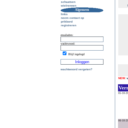
schaatsen
wielrennen
Algemeen
links
neem contact op
prikbord
registreren
emailadres:
wachtwoord:
Blijf ingelogd
wachtwoord vergeten?
NEW:
Ver
05-10-2
06-10-2