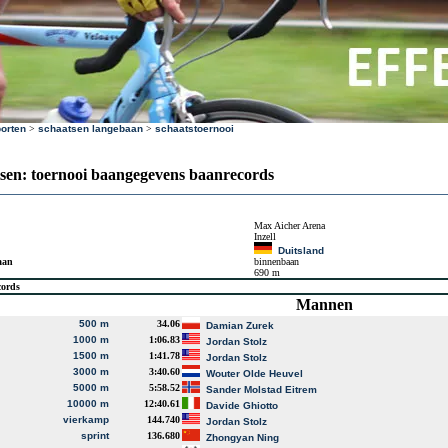
orten
>
schaatsen langebaan
>
schaatstoernooi
sen: toernooi baangegevens baanrecords
Max Aicher Arena
Inzell
Duitsland
aan
binnenbaan
690 m
cords
Mannen
500 m
34.06
Damian Zurek
1000 m
1:06.83
Jordan Stolz
1500 m
1:41.78
Jordan Stolz
3000 m
3:40.60
Wouter Olde Heuvel
5000 m
5:58.52
Sander Molstad Eitrem
10000 m
12:40.61
Davide Ghiotto
vierkamp
144.740
Jordan Stolz
sprint
136.680
Zhongyan Ning