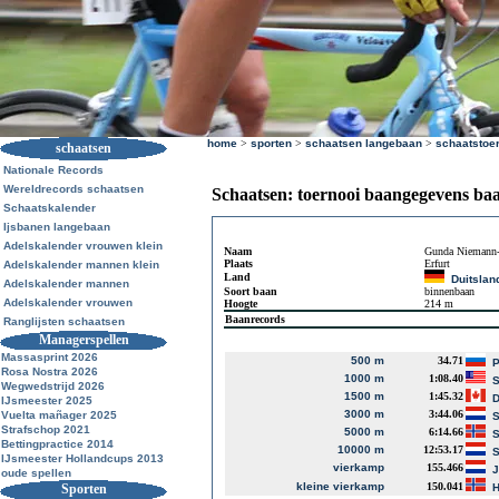
home
>
sporten
>
schaatsen langebaan
>
schaatstoe
schaatsen
Nationale Records
Wereldrecords schaatsen
Schaatsen: toernooi baangegevens ba
Schaatskalender
Ijsbanen langebaan
Adelskalender vrouwen klein
Naam
Gunda Niemann-
Plaats
Erfurt
Adelskalender mannen klein
Land
Duitslan
Adelskalender mannen
Soort baan
binnenbaan
Adelskalender vrouwen
Hoogte
214 m
Baanrecords
Ranglijsten schaatsen
Managerspellen
Massasprint 2026
500 m
34.71
P
Rosa Nostra 2026
1000 m
1:08.40
S
Wegwedstrijd 2026
1500 m
1:45.32
D
IJsmeester 2025
3000 m
3:44.06
Vuelta mañager 2025
S
Strafschop 2021
5000 m
6:14.66
S
Bettingpractice 2014
10000 m
12:53.17
S
IJsmeester Hollandcups 2013
vierkamp
155.466
J
oude spellen
kleine vierkamp
150.041
Sporten