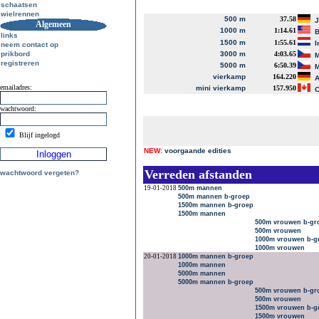
schaatsen
wielrennen
500 m
37.58
J
Algemeen
1000 m
1:14.61
B
links
1500 m
1:55.61
I
neem contact op
prikbord
3000 m
4:03.65
M
registreren
5000 m
6:50.39
M
vierkamp
164.220
A
emailadres:
mini vierkamp
157.950
C
wachtwoord:
Blijf ingelogd
NEW:
voorgaande edities
Verreden afstanden
wachtwoord vergeten?
19-01-2018
500m mannen
500m mannen b-groep
1500m mannen b-groep
1500m mannen
500m vrouwen b-gr
500m vrouwen
1000m vrouwen b-g
1000m vrouwen
20-01-2018
1000m mannen b-groep
1000m mannen
5000m mannen
5000m mannen b-groep
500m vrouwen b-gr
500m vrouwen
1500m vrouwen b-g
1500m vrouwen