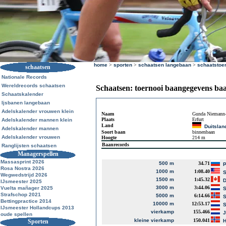
home
>
sporten
>
schaatsen langebaan
>
schaatstoe
schaatsen
Nationale Records
Wereldrecords schaatsen
Schaatsen: toernooi baangegevens ba
Schaatskalender
Ijsbanen langebaan
Adelskalender vrouwen klein
Naam
Gunda Niemann-
Plaats
Erfurt
Adelskalender mannen klein
Land
Duitslan
Adelskalender mannen
Soort baan
binnenbaan
Adelskalender vrouwen
Hoogte
214 m
Baanrecords
Ranglijsten schaatsen
Managerspellen
Massasprint 2026
500 m
34.71
P
Rosa Nostra 2026
1000 m
1:08.40
S
Wegwedstrijd 2026
1500 m
1:45.32
D
IJsmeester 2025
3000 m
3:44.06
Vuelta mañager 2025
S
Strafschop 2021
5000 m
6:14.66
S
Bettingpractice 2014
10000 m
12:53.17
S
IJsmeester Hollandcups 2013
vierkamp
155.466
J
oude spellen
kleine vierkamp
150.041
Sporten