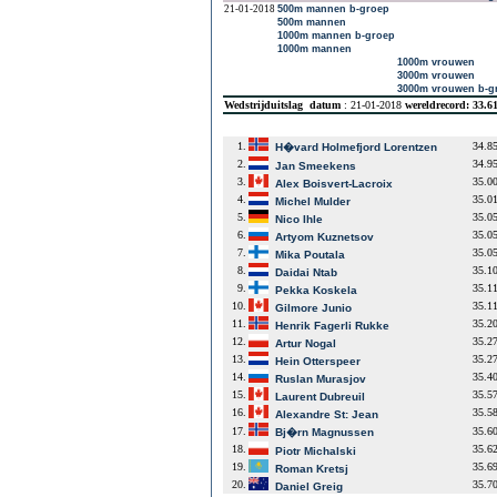
21-01-2018
500m mannen b-groep
500m mannen
1000m mannen b-groep
1000m mannen
1000m vrouwen
3000m vrouwen
3000m vrouwen b-g
Wedstrijduitslag
datum
: 21-01-2018
wereldrecord: 33.6
1.
34.8
H�vard Holmefjord Lorentzen
2.
34.9
Jan Smeekens
3.
35.0
Alex Boisvert-Lacroix
4.
35.0
Michel Mulder
5.
35.0
Nico Ihle
6.
35.0
Artyom Kuznetsov
7.
35.0
Mika Poutala
8.
35.1
Daidai Ntab
9.
35.1
Pekka Koskela
10.
35.1
Gilmore Junio
11.
35.2
Henrik Fagerli Rukke
12.
35.2
Artur Nogal
13.
35.2
Hein Otterspeer
14.
35.4
Ruslan Murasjov
15.
35.5
Laurent Dubreuil
16.
35.5
Alexandre St: Jean
17.
35.6
Bj�rn Magnussen
18.
35.6
Piotr Michalski
19.
35.6
Roman Kretsj
20.
35.7
Daniel Greig