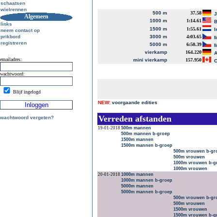
schaatsen
wielrennen
500 m
37.58
J
Algemeen
1000 m
1:14.61
B
links
1500 m
1:55.61
I
neem contact op
prikbord
3000 m
4:03.65
M
registreren
5000 m
6:50.39
M
vierkamp
164.220
A
emailadres:
mini vierkamp
157.950
C
wachtwoord:
Blijf ingelogd
NEW:
voorgaande edities
Verreden afstanden
wachtwoord vergeten?
19-01-2018
500m mannen
500m mannen b-groep
1500m mannen
1500m mannen b-groep
500m vrouwen b-gr
500m vrouwen
1000m vrouwen b-g
1000m vrouwen
20-01-2018
1000m mannen
1000m mannen b-groep
5000m mannen
5000m mannen b-groep
500m vrouwen b-gr
500m vrouwen
1500m vrouwen
1500m vrouwen b-g