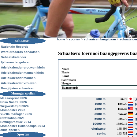
home
>
sporten
>
schaatsen langebaan
>
schaatstoe
schaatsen
Nationale Records
Wereldrecords schaatsen
Schaatsen: toernooi baangegevens ba
Schaatskalender
Ijsbanen langebaan
Adelskalender vrouwen klein
Naam
Plaats
Adelskalender mannen klein
Land
Adelskalender mannen
Soort baan
Adelskalender vrouwen
Hoogte
Baanrecords
Ranglijsten schaatsen
Managerspellen
Massasprint 2026
500 m
34.70
J
Rosa Nostra 2026
1000 m
1:08.25
K
Wegwedstrijd 2026
1500 m
1:44.47
S
IJsmeester 2025
Vuelta mañager 2025
3000 m
3:47.43
A
Strafschop 2021
5000 m
6:09.76
S
Bettingpractice 2014
10000 m
13:07.19
S
IJsmeester Hollandcups 2013
vierkamp
148.494
S
oude spellen
sprint
143.735
Sporten
J