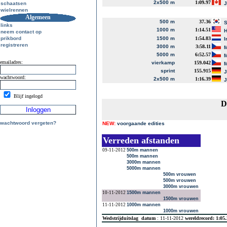
2x500 m
1:09.97
schaatsen
J
wielrennen
Algemeen
500 m
37.36
S
links
1000 m
1:14.51
H
neem contact op
prikbord
1500 m
1:54.83
I
registreren
3000 m
3:58.11
M
5000 m
6:52.57
M
emailadres:
vierkamp
159.042
M
sprint
155.915
J
wachtwoord:
2x500 m
1:16.39
J
Blijf ingelogd
D
wachtwoord vergeten?
NEW:
voorgaande edities
Verreden afstanden
09-11-2012
500m mannen
500m mannen
3000m mannen
5000m mannen
500m vrouwen
500m vrouwen
3000m vrouwen
10-11-2012
1500m mannen
1500m vrouwen
11-11-2012
1000m mannen
1000m vrouwen
Wedstrijduitslag
datum
: 11-11-2012
wereldrecord: 1:05