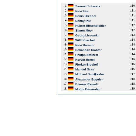
1.
1:10
Samuel Schwarz
2.
1:11
Nico Ihle
3.
1:11
Denis Dressel
4.
1:11
Denny Ihle
5.
1:12
Hubert Hirschbichler
6.
1:12
Simon Moor
7.
1:13
Georg Lisowski
8.
1:14
Willi Koschel
9.
1:14
Nico Dorsch
10.
1:14
Sebastian Richter
11.
1:14
Philipp Steinert
12.
1:16
Korvin Hertel
13.
1:16
Florian Bischof
14.
1:16
Manuel Gras
15.
1:17
Michael Sch�ssler
16.
1:18
Alexander Eggeler
17.
1:18
Etienne Ramali
18.
1:19
Moritz Geisreiter