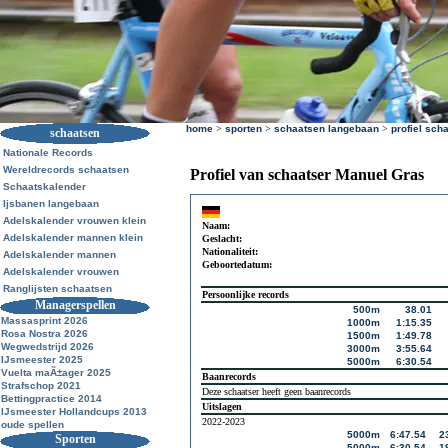
home
>
sporten
>
schaatsen langebaan
>
profiel sch
schaatsen
Nationale Records
Wereldrecords schaatsen
Profiel van schaatser Manuel Gras
Schaatskalender
Ijsbanen langebaan
Adelskalender vrouwen klein
Naam:
Adelskalender mannen klein
Geslacht:
Nationaliteit:
Adelskalender mannen
Geboortedatum:
Adelskalender vrouwen
Ranglijsten schaatsen
Persoonlijke records
Managerspellen
500m
38.01
Massasprint 2026
1000m
1:15.35
Rosa Nostra 2026
1500m
1:49.78
Wegwedstrijd 2026
3000m
3:55.64
IJsmeester 2025
5000m
6:30.54
Vuelta maÃ±ager 2025
Baanrecords
Strafschop 2021
Deze schaatser heeft geen baanrecords
Bettingpractice 2014
Uitslagen
IJsmeester Hollandcups 2013
2022-2023
oude spellen
5000m
6:47.54
2
Sporten
5000m
6:30.54
1