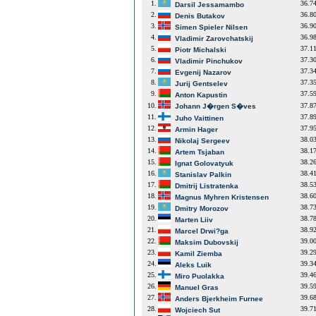
1.
36.7
Darsil Jessamambo
2.
36.8
Denis Butakov
3.
36.9
Simen Spieler Nilsen
4.
36.9
Vladimir Zarovchatskij
5.
37.1
Piotr Michalski
6.
37.3
Vladimir Pinchukov
7.
37.3
Evgenij Nazarov
8.
37.3
Jurij Gentselev
9.
37.5
Anton Kapustin
10.
37.8
Johann J�rgen S�ves
11.
37.8
Juho Vaittinen
12.
37.9
Armin Hager
13.
38.0
Nikolaj Sergeev
14.
38.1
Artem Tsjaban
15.
38.2
Ignat Golovatyuk
16.
38.4
Stanislav Palkin
17.
38.5
Dmitrij Listratenka
18.
38.6
Magnus Myhren Kristensen
19.
38.7
Dmitry Morozov
20.
38.7
Marten Liiv
21.
38.9
Marcel Drwi?ga
22.
39.0
Maksim Dubovskij
23.
39.2
Kamil Ziemba
24.
39.3
Aleks Luik
25.
39.4
Miro Puolakka
26.
39.5
Manuel Gras
27.
39.6
Anders Bjerkheim Furnee
28.
39.7
Wojciech Sut