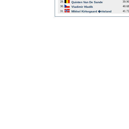
29.
39.9
Quinten Van De Sande
30.
40.6
Vladimir Hladik
31.
41.7
Mikkel Kirkegaard �ritsland