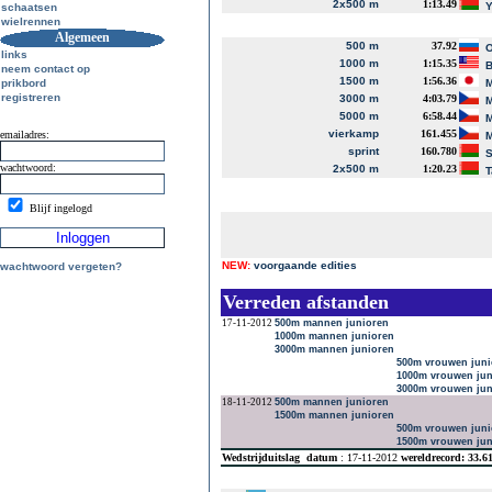
2x500 m
1:13.49
Y
schaatsen
wielrennen
Algemeen
500 m
37.92
O
links
1000 m
1:15.35
B
neem contact op
1500 m
1:56.36
prikbord
M
registreren
3000 m
4:03.79
M
5000 m
6:58.44
M
vierkamp
161.455
emailadres:
M
sprint
160.780
S
wachtwoord:
2x500 m
1:20.23
T
Blijf ingelogd
NEW:
voorgaande edities
wachtwoord vergeten?
Verreden afstanden
17-11-2012
500m mannen junioren
1000m mannen junioren
3000m mannen junioren
500m vrouwen juni
1000m vrouwen jun
3000m vrouwen jun
18-11-2012
500m mannen junioren
1500m mannen junioren
500m vrouwen juni
1500m vrouwen jun
Wedstrijduitslag
datum
: 17-11-2012
wereldrecord: 33.6