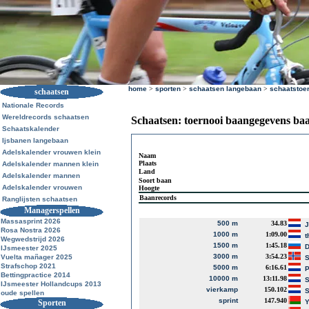
home
>
sporten
>
schaatsen langebaan
>
schaatstoe
schaatsen
Nationale Records
Wereldrecords schaatsen
Schaatsen: toernooi baangegevens ba
Schaatskalender
Ijsbanen langebaan
Adelskalender vrouwen klein
Naam
Plaats
Adelskalender mannen klein
Land
Adelskalender mannen
Soort baan
Adelskalender vrouwen
Hoogte
Baanrecords
Ranglijsten schaatsen
Managerspellen
Massasprint 2026
500 m
34.83
Rosa Nostra 2026
1000 m
1:09.00
t
Wegwedstrijd 2026
1500 m
1:45.18
D
IJsmeester 2025
3000 m
3:54.23
Vuelta mañager 2025
S
Strafschop 2021
5000 m
6:16.61
P
Bettingpractice 2014
10000 m
13:11.98
S
IJsmeester Hollandcups 2013
vierkamp
150.102
S
oude spellen
sprint
147.940
Sporten
Y