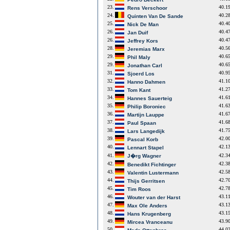
23.
40.1
Rens Verschoor
24.
40.2
Quinten Van De Sande
25.
40.4
Nick De Man
26.
40.4
Jan Duif
26.
40.4
Jeffrey Kors
28.
40.5
Jeremias Marx
29.
40.6
Phil Maly
29.
40.6
Jonathan Carl
31.
40.9
Sjoerd Los
32.
41.1
Hanno Dahmen
33.
41.2
Tom Kant
34.
41.6
Hannes Sauerteig
35.
41.6
Philip Boroniec
36.
41.6
Martijn Lauppe
37.
41.6
Paul Spaan
38.
41.7
Lars Langedijk
39.
42.0
Pascal Korb
40.
42.1
Lennart Stapel
41.
42.3
J�rg Wagner
42.
42.3
Benedikt Fichtinger
43.
42.5
Valentin Lustermann
44.
42.7
Thijs Gerritsen
45.
42.7
Tim Roos
46.
43.1
Wouter van der Harst
47.
43.1
Max Ole Anders
48.
43.1
Hans Krugenberg
49.
43.9
Mircea Vranceanu
50.
44.0