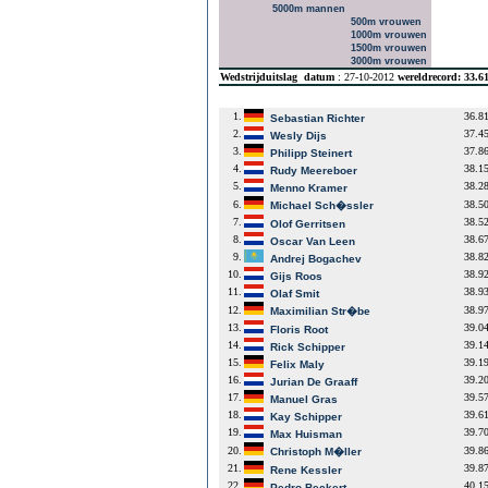
5000m mannen
500m vrouwen
1000m vrouwen
1500m vrouwen
3000m vrouwen
Wedstrijduitslag
datum
: 27-10-2012
wereldrecord: 33.6
1.
36.8
Sebastian Richter
2.
37.4
Wesly Dijs
3.
37.8
Philipp Steinert
4.
38.1
Rudy Meereboer
5.
38.2
Menno Kramer
6.
38.5
Michael Sch�ssler
7.
38.5
Olof Gerritsen
8.
38.6
Oscar Van Leen
9.
38.8
Andrej Bogachev
10.
38.9
Gijs Roos
11.
38.9
Olaf Smit
12.
38.9
Maximilian Str�be
13.
39.0
Floris Root
14.
39.1
Rick Schipper
15.
39.1
Felix Maly
16.
39.2
Jurian De Graaff
17.
39.5
Manuel Gras
18.
39.6
Kay Schipper
19.
39.7
Max Huisman
20.
39.8
Christoph M�ller
21.
39.8
Rene Kessler
22.
40.1
Pedro Beckert