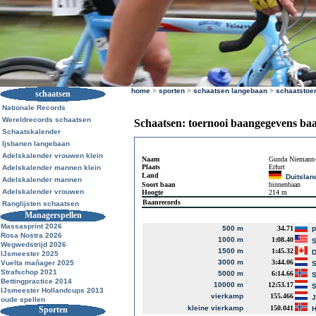
home
>
sporten
>
schaatsen langebaan
>
schaatstoe
schaatsen
Nationale Records
Wereldrecords schaatsen
Schaatsen: toernooi baangegevens ba
Schaatskalender
Ijsbanen langebaan
Adelskalender vrouwen klein
Naam
Gunda Niemann-
Plaats
Erfurt
Adelskalender mannen klein
Land
Duitslan
Adelskalender mannen
Soort baan
binnenbaan
Adelskalender vrouwen
Hoogte
214 m
Baanrecords
Ranglijsten schaatsen
Managerspellen
Massasprint 2026
500 m
34.71
P
Rosa Nostra 2026
1000 m
1:08.40
S
Wegwedstrijd 2026
1500 m
1:45.32
D
IJsmeester 2025
3000 m
3:44.06
Vuelta mañager 2025
S
Strafschop 2021
5000 m
6:14.66
S
Bettingpractice 2014
10000 m
12:53.17
S
IJsmeester Hollandcups 2013
vierkamp
155.466
J
oude spellen
kleine vierkamp
150.041
Sporten