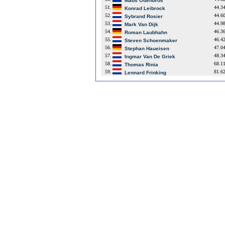
Mads Ottenbros
51.
44.3
Konrad Leibrock
52.
44.6
Sybrand Rosier
53.
44.9
Mark Van Dijk
54.
46.3
Roman Laubhahn
55.
46.4
Steven Schoenmaker
56.
47.0
Stephan Haueisen
57.
48.3
Ingmar Van De Griek
58.
68.1
Thomas Rinia
59.
81.6
Lennard Frinking