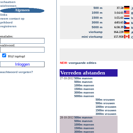
schaatsen
wielrennen
500 m
37.58
J
Algemeen
1000 m
1:14.61
B
links
1500 m
1:55.61
I
neem contact op
prikbord
3000 m
4:03.65
M
registreren
5000 m
6:50.39
M
vierkamp
164.220
A
emailadres:
mini vierkamp
157.950
C
wachtwoord:
Blijf ingelogd
NEW:
voorgaande edities
Verreden afstanden
wachtwoord vergeten?
27-10-2012
500m mannen
500m mannen
1000m mannen
1500m mannen
3000m mannen
5000m mannen
500m vrouwen
500m vrouwen
1000m vrouwen
1500m vrouwen
3000m vrouwen
28-10-2012
500m mannen
500m mannen
1000m mannen
1500m mannen
3000m mannen