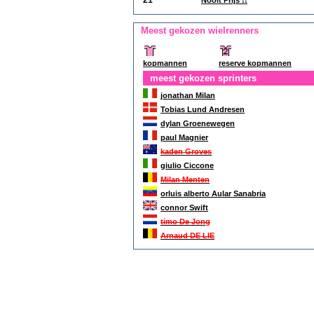
21
Nooit Prijs !!
Meest gekozen wielrenners
kopmannen
reserve kopmannen
meest gekozen sprinters
jonathan Milan
Tobias Lund Andresen
dylan Groenewegen
paul Magnier
kaden Groves
giulio Ciccone
Milan Menten
orluis alberto Aular Sanabria
connor Swift
timo De Jong
Arnaud DE LIE