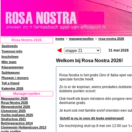
home
managerspellen
rosa nostra 2026
>
>
Rosa Nostra 2026
Spelregels
31 mei 2026
Toernooi info
Inschrijven
Welkom bij Rosa Nostra 2026!
Mijn team
Klassementen
Subleagues
Rosa Nostra is het gratis Giro d' Italia-spel 
Ploegen / renners
speciale functie heeft.
Tell a friend
Zo is er de kopman, wiens prestaties dubbel
Kalender 2026
dubbele punten scoort.
Managerspellen
Massasprint 2026
Ook heeft elk team minstens één jongere renn
Rosa Nostra 2026
deelname gratis.
Wegwedstrijd 2026
Je kunt ook met familie en/of vrienden een s
IJsmeester 2025
Vuelta mañager 2025
Schrijf je nu in voor dit leuke wielrenspel!
Strafschop 2021
Bettingpractice 2014
De inschrijving sluit op 8 mei om 12:00 uur 's
IJsmeester Hollandcups 2013
oude spellen