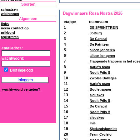
Sporten
schaatsen
Dagwinnaars Rosa Nostra 2026
wielrennen
Algemeen
etappe
teamnaam
links
1
DE SPRINTTREIN
neem contact op
prikbord
2
JoBurg
registreren
3
De Caracal
4
De Patrijzen
emailadres:
5
alleen jongeren
6
alleen jongeren
wachtwoord:
7
Trappende trappers in het roz
8
Aatje's team
Blijf ingelogd
9
Nooit Prijs !!
10
Zwolse Balletjes
11
Aatje's team
12
wachtwoord vergeten?
Bouletrapper
13
sleuskes
14
Nooit Prijs !!
15
De Caracal
16
Nooit Prijs !!
17
sleuskes
18
Inie
19
Sjetlandsjonnies
20
Team Cyclejo