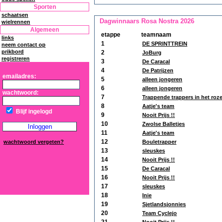
Sporten
schaatsen
Dagwinnaars Rosa Nostra 2026
wielrennen
Algemeen
etappe
teamnaam
links
1
DE SPRINTTREIN
neem contact op
prikbord
2
JoBurg
registreren
3
De Caracal
4
De Patrijzen
emailadres:
5
alleen jongeren
6
alleen jongeren
wachtwoord:
7
Trappende trappers in het roz
8
Aatje's team
Blijf ingelogd
9
Nooit Prijs !!
10
Zwolse Balletjes
11
Aatje's team
12
wachtwoord vergeten?
Bouletrapper
13
sleuskes
14
Nooit Prijs !!
15
De Caracal
16
Nooit Prijs !!
17
sleuskes
18
Inie
19
Sjetlandsjonnies
20
Team Cyclejo