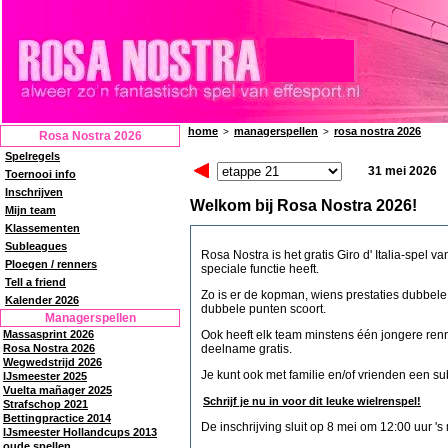
home
managerspellen
rosa nostra 2026
>
>
Rosa Nostra 2026
Spelregels
31 mei 2026
Toernooi info
Inschrijven
Welkom bij Rosa Nostra 2026!
Mijn team
Klassementen
Subleagues
Rosa Nostra is het gratis Giro d' Italia-spel 
Ploegen / renners
speciale functie heeft.
Tell a friend
Zo is er de kopman, wiens prestaties dubbel
Kalender 2026
dubbele punten scoort.
Managerspellen
Massasprint 2026
Ook heeft elk team minstens één jongere renn
Rosa Nostra 2026
deelname gratis.
Wegwedstrijd 2026
Je kunt ook met familie en/of vrienden een s
IJsmeester 2025
Vuelta mañager 2025
Schrijf je nu in voor dit leuke wielrenspel!
Strafschop 2021
Bettingpractice 2014
De inschrijving sluit op 8 mei om 12:00 uur 's
IJsmeester Hollandcups 2013
oude spellen