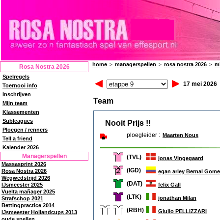
home
managerspellen
rosa nostra 2026
m
>
>
>
Rosa Nostra 2026
Spelregels
17 mei 2026
Toernooi info
Inschrijven
Team
Mijn team
Klassementen
Subleagues
Nooit Prijs !!
Ploegen / renners
ploegleider :
Maarten Nous
Tell a friend
Kalender 2026
Managerspellen
(TVL)
jonas Vingegaard
Massasprint 2026
(IGD)
Rosa Nostra 2026
egan arley Bernal Gom
Wegwedstrijd 2026
(DAT)
felix Gall
IJsmeester 2025
Vuelta mañager 2025
(LTK)
jonathan Milan
Strafschop 2021
Bettingpractice 2014
(RBH)
Giulio PELLIZZARI
IJsmeester Hollandcups 2013
oude spellen