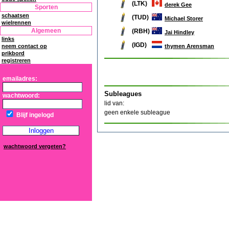
(LTK)
derek Gee
Sporten
schaatsen
(TUD)
Michael Storer
wielrennen
Algemeen
(RBH)
Jai Hindley
links
(IGD)
thymen Arensman
neem contact op
prikbord
registreren
emailadres:
Subleagues
wachtwoord:
lid van:
geen enkele subleague
Blijf ingelogd
wachtwoord vergeten?