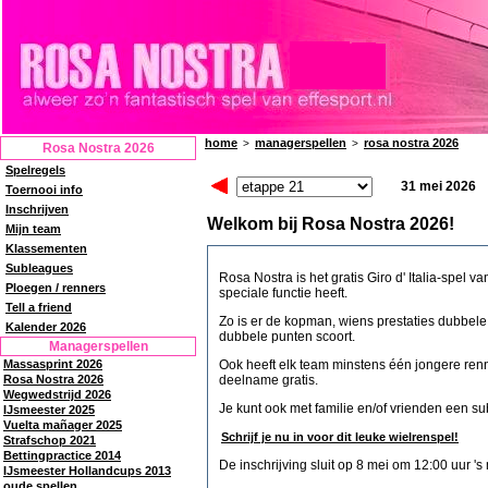
home
managerspellen
rosa nostra 2026
>
>
Rosa Nostra 2026
Spelregels
31 mei 2026
Toernooi info
Inschrijven
Welkom bij Rosa Nostra 2026!
Mijn team
Klassementen
Subleagues
Rosa Nostra is het gratis Giro d' Italia-spel 
Ploegen / renners
speciale functie heeft.
Tell a friend
Zo is er de kopman, wiens prestaties dubbel
Kalender 2026
dubbele punten scoort.
Managerspellen
Massasprint 2026
Ook heeft elk team minstens één jongere renn
Rosa Nostra 2026
deelname gratis.
Wegwedstrijd 2026
Je kunt ook met familie en/of vrienden een s
IJsmeester 2025
Vuelta mañager 2025
Schrijf je nu in voor dit leuke wielrenspel!
Strafschop 2021
Bettingpractice 2014
De inschrijving sluit op 8 mei om 12:00 uur 's
IJsmeester Hollandcups 2013
oude spellen