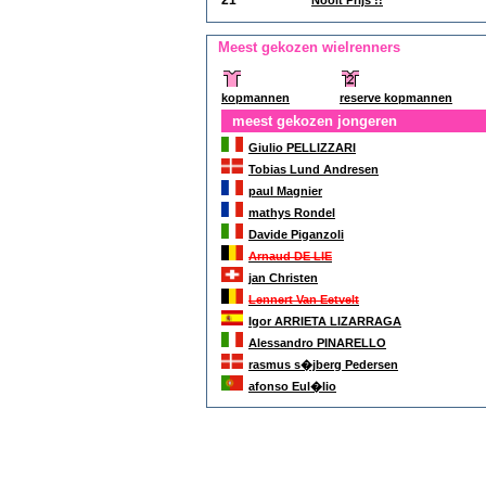
21
Nooit Prijs !!
Meest gekozen wielrenners
kopmannen
reserve kopmannen
meest gekozen jongeren
Giulio PELLIZZARI
Tobias Lund Andresen
paul Magnier
mathys Rondel
Davide Piganzoli
Arnaud DE LIE
jan Christen
Lennert Van Eetvelt
Igor ARRIETA LIZARRAGA
Alessandro PINARELLO
rasmus s�jberg Pedersen
afonso Eul�lio