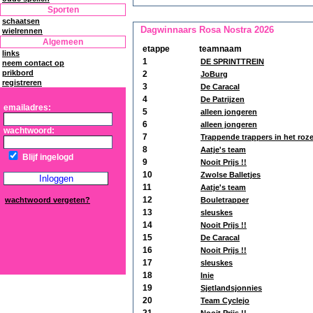
Sporten
schaatsen
Dagwinnaars Rosa Nostra 2026
wielrennen
Algemeen
etappe
teamnaam
links
1
DE SPRINTTREIN
neem contact op
prikbord
2
JoBurg
registreren
3
De Caracal
4
De Patrijzen
emailadres:
5
alleen jongeren
6
alleen jongeren
wachtwoord:
7
Trappende trappers in het roz
8
Aatje's team
Blijf ingelogd
9
Nooit Prijs !!
10
Zwolse Balletjes
11
Aatje's team
12
wachtwoord vergeten?
Bouletrapper
13
sleuskes
14
Nooit Prijs !!
15
De Caracal
16
Nooit Prijs !!
17
sleuskes
18
Inie
19
Sjetlandsjonnies
20
Team Cyclejo