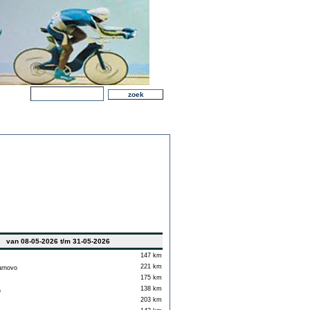
van 08-05-2026 t/m 31-05-2026
147 km
221 km
arnovo
175 km
138 km
a
203 km