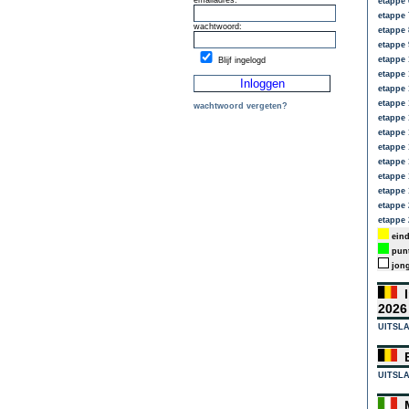
emailadres:
etappe 
etappe 
wachtwoord:
etappe 
etappe 
etappe 
Blijf ingelogd
etappe 
etappe 
etappe 
wachtwoord vergeten?
etappe 
etappe 
etappe 
etappe 
etappe 
etappe 
etappe 
etappe 
eind
punt
jong
I
202
UITSL
E
UITSL
M