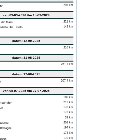
298 km
mo
van 09-03-2026 t/m 15-03-2026
221 km
de' Marsi
142 km
detto Del Tronto
datum: 12-09-2025
216 km
datum: 31-08-2025
261.7 km
datum: 17-08-2025
207.4 km
g
van 05-07-2025 t/m 27-07-2025
185 km
212 km
-sur-Mer
178 km
ue
173 km
33 km
201 km
mandie
194 km
Bretagne
174 km
170 km
roux