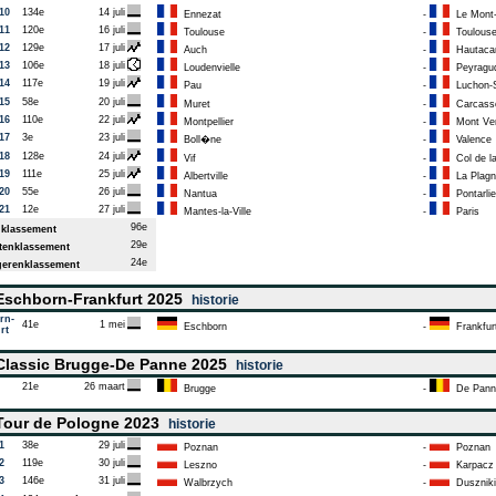
10
134e
14 juli
Ennezat
-
Le Mont-
11
120e
16 juli
Toulouse
-
Toulous
12
129e
17 juli
Auch
-
Hautac
13
106e
18 juli
Loudenvielle
-
Peyragu
14
117e
19 juli
Pau
-
Luchon-S
15
58e
20 juli
Muret
-
Carcass
16
110e
22 juli
Montpellier
-
Mont Ve
17
3e
23 juli
Boll�ne
-
Valence
18
128e
24 juli
Vif
-
Col de l
19
111e
25 juli
Albertville
-
La Plagn
20
55e
26 juli
Nantua
-
Pontarlie
21
12e
27 juli
Mantes-la-Ville
-
Paris
96e
klassement
29e
enklassement
24e
erenklassement
schborn-Frankfurt 2025
historie
rn-
41e
1 mei
Eschborn
-
Frankfur
rt
lassic Brugge-De Panne 2025
historie
21e
26 maart
Brugge
-
De Pann
our de Pologne 2023
historie
1
38e
29 juli
Poznan
-
Poznan
2
119e
30 juli
Leszno
-
Karpacz
3
146e
31 juli
Walbrzych
-
Duszniki