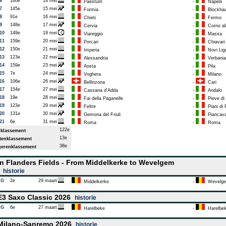
6
160e
14 mei
Paestum
-
Napels
7
145e
15 mei
Formia
-
Blockha
8
91e
16 mei
Chieti
-
Fermo
9
148e
17 mei
Cervia
-
Corno all
10
149e
19 mei
Viareggio
-
Massa
11
159e
20 mei
Porcari
-
Chiavari
12
150e
21 mei
Imperia
-
Novi Lig
13
123e
22 mei
Alessandria
-
Verbania
14
159e
23 mei
Aosta
-
Pila
15
7e
24 mei
Voghera
-
Milano
16
106e
26 mei
Bellinzona
-
Cari
17
154e
27 mei
Cassana d'Adda
-
Andalo
18
19e
28 mei
Fai della Paganelle
-
Pieve di 
19
123e
29 mei
Feltre
-
Piani di 
20
131e
30 mei
Gemona del Friuli
-
Piancava
21
6e
31 mei
Roma
-
Roma
122e
klassement
13e
enklassement
38e
erenklassement
n Flanders Fields - From Middelkerke to Wevelgem
6
historie
AG
2e
29 maart
Middelkerke
-
Wevelg
3 Saxo Classic 2026
historie
AG
6e
27 maart
Harelbeke
-
Harelbe
ilano-Sanremo 2026
historie