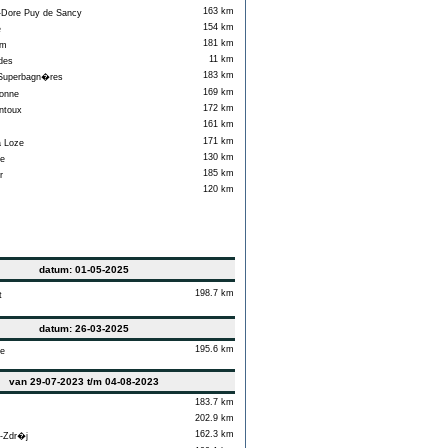
163 km
Dore Puy de Sancy
154 km
e
181 km
am
11 km
des
183 km
uperbagn�res
169 km
onne
172 km
ntoux
161 km
171 km
a Loze
130 km
e
185 km
r
120 km
datum: 01-05-2025
198.7 km
t
datum: 26-03-2025
195.6 km
e
van 29-07-2023 t/m 04-08-2023
183.7 km
202.9 km
162.3 km
-Zdr�j