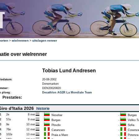
orten
>
wielrennen
>
uitslagen renner
atie over wielrenner
Tobias Lund Andresen
tedatum:
20-08-2002
Denemarken
ummer:
DEN20020820
e ploeg:
Decathlon AG2R La Mondiale Team
Prestaties:
iro d'Italia 2026
historie
1
2e
8 mei
Nesebar
-
Burgas
2
57e
9 mei
Burgas
-
Veliko T
3
9e
10 mei
Plovdiv
-
Sofia
4
76e
12 mei
Catanzaro
-
Cosenz
5
102e
13 mei
Praia a Mare
-
Potenza