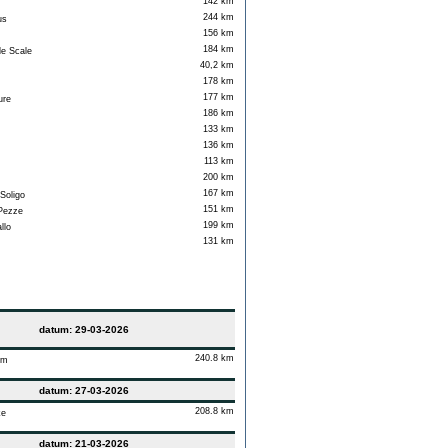
142 km
244 km
us
156 km
184 km
e Scale
40,2 km
178 km
177 km
ure
186 km
133 km
136 km
113 km
200 km
167 km
Soligo
151 km
Pezze
199 km
llo
131 km
datum: 29-03-2026
240.8 km
em
datum: 27-03-2026
208.8 km
ke
datum: 21-03-2026