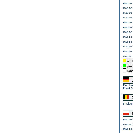
etappe 
etappe 
etappe 
etappe 
etappe 
etappe 
etappe 
etappe 
etappe 
etappe 
etappe 
etappe 
eind
punt
jong
E
Eschbo
Frankfu
C
uitslag
T
etappe 
etappe 
etappe 