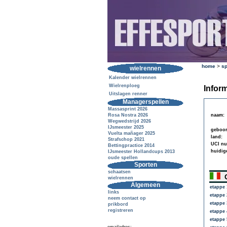
home
>
sp
wielrennen
Kalender wielrennen
Wielrenploeg
Inform
Uitslagen renner
Managerspellen
Massasprint 2026
Rosa Nostra 2026
naam:
Wegwedstrijd 2026
IJsmeester 2025
geboor
Vuelta mañager 2025
land:
Strafschop 2021
UCI n
Bettingpractice 2014
huidig
IJsmeester Hollandcups 2013
oude spellen
Sporten
schaatsen
G
wielrennen
Algemeen
etappe 
links
etappe 
neem contact op
etappe 
prikbord
registreren
etappe 
etappe 