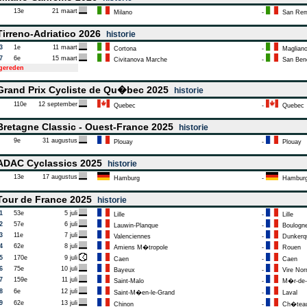
13e
21 maart
Milano
-
San Re
irreno-Adriatico 2026
historie
3
1e
11 maart
Cortona
-
Magliano 
7
6e
15 maart
Civitanova Marche
-
San Bene
tgereden
rand Prix Cycliste de Qu�bec 2025
historie
110e
12 september
Quebec
-
Quebec
retagne Classic - Ouest-France 2025
historie
9e
31 augustus
Plouay
-
Plouay
DAC Cyclassics 2025
historie
13e
17 augustus
Hamburg
-
Hambur
our de France 2025
historie
1
53e
5 juli
Lille
-
Lille
2
57e
6 juli
Lauwin-Planque
-
Boulogne
3
11e
7 juli
Valenciennes
-
Dunkerq
4
62e
8 juli
Amiens M�tropole
-
Rouen
5
170e
9 juli
Caen
-
Caen
6
75e
10 juli
Bayeux
-
Vire Nor
7
159e
11 juli
Saint-Malo
-
M�r-de-
8
6e
12 juli
Saint-M�en-le-Grand
-
Laval
9
62e
13 juli
Chinon
-
Ch�teau