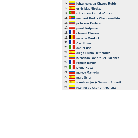
12.
johan esteban Chaves Rubio
13.
enric Mas Nicolau
14.
rui alberto faria da Costa
15.
merhawi Kudus Ghebremedhin
16.
jarlinson Pantano
17.
pawel Poljanski
18.
clement Chevrier
19.
maxime Monfort
20.
Axel Domont
21.
daniel Oss
22.
diego Rubio Hernandez
23.
hernando Bohorquez Sanchez
24.
romain Bardet
25.
Diego Rosa
26.
matvey Mamykin
27.
marc Soler
28.
francisco jos� Ventoso Alberdi
29.
juan felipe Osorio Arboleda