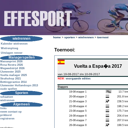
home
>
sporten
>
wielrennen
>
toernooi
wielrennen
Kalender wielrennen
Wielrenploeg
Toernooi:
Uitslagen renner
Managerspellen
Massasprint 2026
Rosa Nostra 2026
Vuelta a Espa�a 2017
Wegwedstrijd 2026
IJsmeester 2025
van 19-08-2017 t/m 10-09-2017
Vuelta mañager 2025
Strafschop 2021
NEW:
voorgaande edities
Bettingpractice 2014
IJsmeester Hollandcups 2013
Etappes
oude spellen
19-08
etappe 1
13.7 k
Sporten
20-08
etappe 2
201.8 k
schaatsen
wielrennen
21-08
etappe 3
158.5 k
Algemeen
22-08
etappe 4
198.2 k
links
23-08
etappe 5
175.7 k
neem contact op
prikbord
24-08
etappe 6
204.4 k
registreren
25-08
etappe 7
207.0 k
26-08
etappe 8
199.5 k