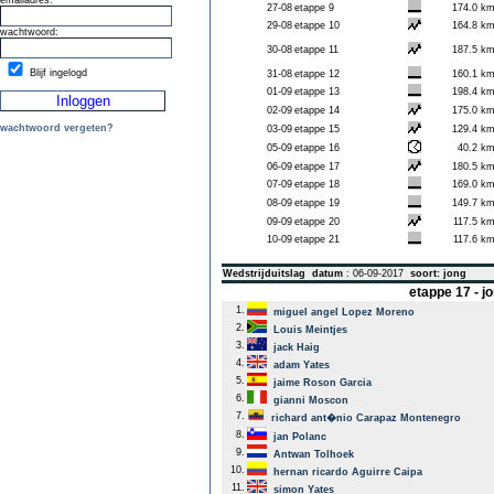
emailadres:
27-08
etappe 9
174.0 k
29-08
etappe 10
164.8 k
wachtwoord:
30-08
etappe 11
187.5 k
Blijf ingelogd
31-08
etappe 12
160.1 k
01-09
etappe 13
198.4 k
02-09
etappe 14
175.0 k
wachtwoord vergeten?
03-09
etappe 15
129.4 k
05-09
etappe 16
40.2 k
06-09
etappe 17
180.5 k
07-09
etappe 18
169.0 k
08-09
etappe 19
149.7 k
09-09
etappe 20
117.5 k
10-09
etappe 21
117.6 k
Wedstrijduitslag
datum
: 06-09-2017
soort: jong
etappe 17 - 
1.
miguel angel Lopez Moreno
2.
Louis Meintjes
3.
jack Haig
4.
adam Yates
5.
jaime Roson Garcia
6.
gianni Moscon
7.
richard ant�nio Carapaz Montenegro
8.
jan Polanc
9.
Antwan Tolhoek
10.
hernan ricardo Aguirre Caipa
11.
simon Yates