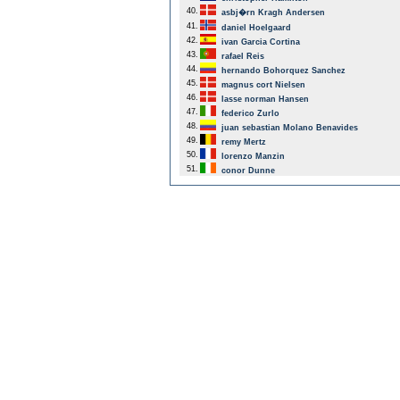
40.
asbj�rn Kragh Andersen
41.
daniel Hoelgaard
42.
ivan Garcia Cortina
43.
rafael Reis
44.
hernando Bohorquez Sanchez
45.
magnus cort Nielsen
46.
lasse norman Hansen
47.
federico Zurlo
48.
juan sebastian Molano Benavides
49.
remy Mertz
50.
lorenzo Manzin
51.
conor Dunne