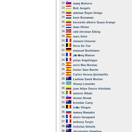
12.
matej Mohoric
13.
Bob Jungels
14.
aldemar Reyes Ortega
15.
koen Bouwman
16.
bernardo albeiro Suaza Arango
17.
daan Olivier
18.
odd christian Eiking
19.
marc Soler
20.
clement Chevrier
21.
floris De Tier
22.
emanuel Buchmann
23.
j�r�my Maison
24.
julian Alaphilippe
25.
enric Mas Nicolau
26.
hector Saez Benito
27.
Carlos Verona Quintanilla
28.
Lachlan David Morton
29.
Alexey Lutsenko
30.
juan felipe Osorio Arboleda
31.
antonio Nibali
32.
domen Novak
33.
brendan Canty
34.
lo�c Vliegen
35.
matvey Mamykin
36.
alexis Gougeard
37.
anthony Turgis
38.
nicholas Schultz
39.
christopher Hamilton