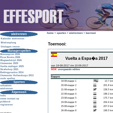
home
>
sporten
>
wielrennen
>
toernooi
wielrennen
Kalender wielrennen
Wielrenploeg
Toernooi:
Uitslagen renner
Managerspellen
Massasprint 2026
Rosa Nostra 2026
Vuelta a Espa�a 2017
Wegwedstrijd 2026
IJsmeester 2025
van 19-08-2017 t/m 10-09-2017
Vuelta mañager 2025
Strafschop 2021
NEW:
voorgaande edities
Bettingpractice 2014
IJsmeester Hollandcups 2013
Etappes
oude spellen
19-08
etappe 1
13.7 k
Sporten
20-08
etappe 2
201.8 k
schaatsen
wielrennen
21-08
etappe 3
158.5 k
Algemeen
22-08
etappe 4
198.2 k
links
23-08
etappe 5
175.7 k
neem contact op
prikbord
24-08
etappe 6
204.4 k
registreren
25-08
etappe 7
207.0 k
26-08
etappe 8
199.5 k