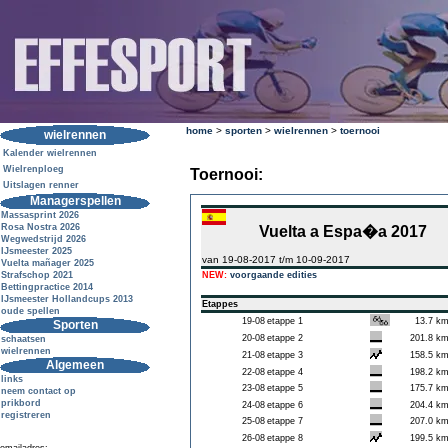
home
>
sporten
>
wielrennen
>
toernooi
wielrennen
Kalender wielrennen
Wielrenploeg
Toernooi:
Uitslagen renner
Managerspellen
Massasprint 2026
Rosa Nostra 2026
Vuelta a Espa�a 2017
Wegwedstrijd 2026
IJsmeester 2025
van 19-08-2017 t/m 10-09-2017
Vuelta mañager 2025
Strafschop 2021
NEW:
voorgaande edities
Bettingpractice 2014
IJsmeester Hollandcups 2013
Etappes
oude spellen
19-08
etappe 1
13.7 k
Sporten
20-08
etappe 2
201.8 k
schaatsen
wielrennen
21-08
etappe 3
158.5 k
Algemeen
22-08
etappe 4
198.2 k
links
23-08
etappe 5
175.7 k
neem contact op
prikbord
24-08
etappe 6
204.4 k
registreren
25-08
etappe 7
207.0 k
26-08
etappe 8
199.5 k