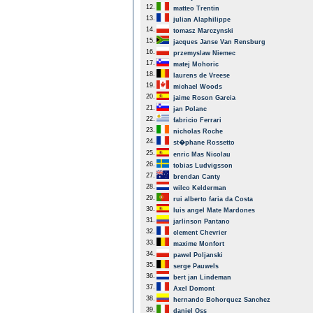
12.
matteo Trentin
13.
julian Alaphilippe
14.
tomasz Marczynski
15.
jacques Janse Van Rensburg
16.
przemyslaw Niemec
17.
matej Mohoric
18.
laurens de Vreese
19.
michael Woods
20.
jaime Roson Garcia
21.
jan Polanc
22.
fabricio Ferrari
23.
nicholas Roche
24.
st�phane Rossetto
25.
enric Mas Nicolau
26.
tobias Ludvigsson
27.
brendan Canty
28.
wilco Kelderman
29.
rui alberto faria da Costa
30.
luis angel Mate Mardones
31.
jarlinson Pantano
32.
clement Chevrier
33.
maxime Monfort
34.
pawel Poljanski
35.
serge Pauwels
36.
bert jan Lindeman
37.
Axel Domont
38.
hernando Bohorquez Sanchez
39.
daniel Oss