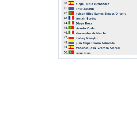
40.
diego Rubio Hernandez
41.
Ilnur Zakarin
42.
nelson filipe Santos Simoes Oliveira
43.
romain Bardet
44.
Diego Rosa
45.
ricardo Vilela
46.
alessandro de Marchi
47.
matvey Mamykin
48.
juan felipe Osorio Arboleda
49.
francisco jos� Ventoso Alberdi
50.
rafael Reis