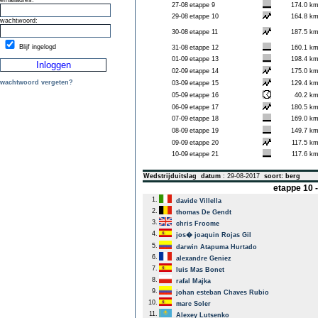
emailadres:
27-08
etappe 9
174.0 k
29-08
etappe 10
164.8 k
wachtwoord:
30-08
etappe 11
187.5 k
Blijf ingelogd
31-08
etappe 12
160.1 k
01-09
etappe 13
198.4 k
02-09
etappe 14
175.0 k
wachtwoord vergeten?
03-09
etappe 15
129.4 k
05-09
etappe 16
40.2 k
06-09
etappe 17
180.5 k
07-09
etappe 18
169.0 k
08-09
etappe 19
149.7 k
09-09
etappe 20
117.5 k
10-09
etappe 21
117.6 k
Wedstrijduitslag
datum
: 29-08-2017
soort: berg
etappe 10 
1.
davide Villella
2.
thomas De Gendt
3.
chris Froome
4.
jos� joaquin Rojas Gil
5.
darwin Atapuma Hurtado
6.
alexandre Geniez
7.
luis Mas Bonet
8.
rafal Majka
9.
johan esteban Chaves Rubio
10.
marc Soler
11.
Alexey Lutsenko