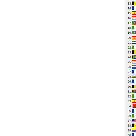
13.
14.
15.
16.
17.
18.
19.
20.
21.
22.
23.
24.
25.
26.
27.
28.
29.
30.
31.
32.
33.
34.
35.
36.
37.
38.
39.
40.