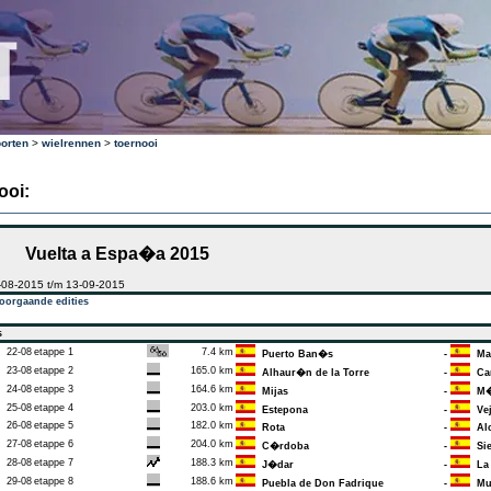
orten
>
wielrennen
>
toernooi
ooi:
Vuelta a Espa�a 2015
-08-2015 t/m 13-09-2015
oorgaande edities
s
22-08
etappe 1
7.4 km
Puerto Ban�s
-
Mar
23-08
etappe 2
165.0 km
Alhaur�n de la Torre
-
Cam
24-08
etappe 3
164.6 km
Mijas
-
M�
25-08
etappe 4
203.0 km
Estepona
-
Vej
26-08
etappe 5
182.0 km
Rota
-
Alc
27-08
etappe 6
204.0 km
C�rdoba
-
Sie
28-08
etappe 7
188.3 km
J�dar
-
La 
29-08
etappe 8
188.6 km
Puebla de Don Fadrique
-
Mur