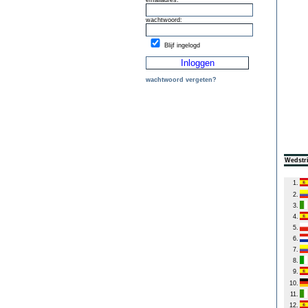
emailadres:
wachtwoord:
Blijf ingelogd
wachtwoord vergeten?
Wedstri
1.
2.
3.
4.
5.
6.
7.
8.
9.
10.
11.
12.