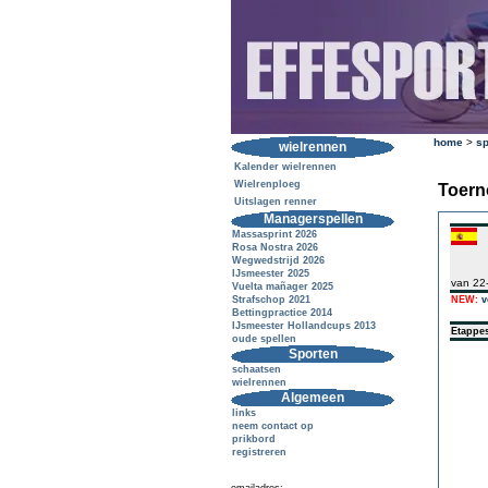
home
>
sp
wielrennen
Kalender wielrennen
Wielrenploeg
Toern
Uitslagen renner
Managerspellen
Massasprint 2026
Rosa Nostra 2026
Wegwedstrijd 2026
IJsmeester 2025
van 22
Vuelta mañager 2025
Strafschop 2021
NEW:
v
Bettingpractice 2014
IJsmeester Hollandcups 2013
Etappe
oude spellen
Sporten
schaatsen
wielrennen
Algemeen
links
neem contact op
prikbord
registreren