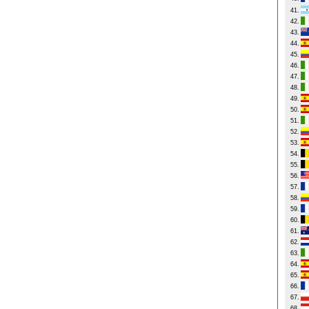
41.
42.
43.
44.
45.
46.
47.
48.
49.
50.
51.
52.
53.
54.
55.
56.
57.
58.
59.
60.
61.
62.
63.
64.
65.
66.
67.
68.