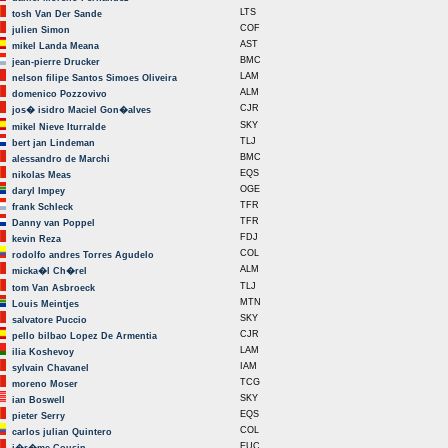
LTS
tosh Van Der Sande
COF
julien Simon
AST
mikel Landa Meana
BMC
jean-pierre Drucker
LAM
nelson filipe Santos Simoes Oliveira
ALM
domenico Pozzovivo
CJR
jos� isidro Maciel Gon�alves
SKY
mikel Nieve Iturralde
TLJ
bert jan Lindeman
BMC
alessandro de Marchi
EQS
nikolas Meas
OGE
daryl Impey
TFR
frank Schleck
TFR
Danny van Poppel
FDJ
kevin Reza
COL
rodolfo andres Torres Agudelo
ALM
micka�l Ch�rel
TLJ
tom Van Asbroeck
MTN
Louis Meintjes
SKY
salvatore Puccio
CJR
pello bilbao Lopez De Armentia
LAM
ilia Koshevoy
IAM
sylvain Chavanel
TCG
moreno Moser
SKY
ian Boswell
EQS
pieter Serry
COL
carlos julian Quintero
EUC