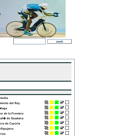
bella
inito del Rey
laga
er de la Frontera
al� de Guadaira
rra de Cazorla
Alpujarra
cia