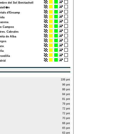
bre del Sol Benitachell
tell�n
tals d'Encamp
ida
azona
o Campoo
res. Cabrales
ita de Alba
rgos
za
la
cedilla
rid
106 pnt
96 pnt
86 pnt
84 pnt
81 pnt
79 pnt
72 pnt
72 pnt
70 pnt
68 pnt
65 pnt
63 pnt