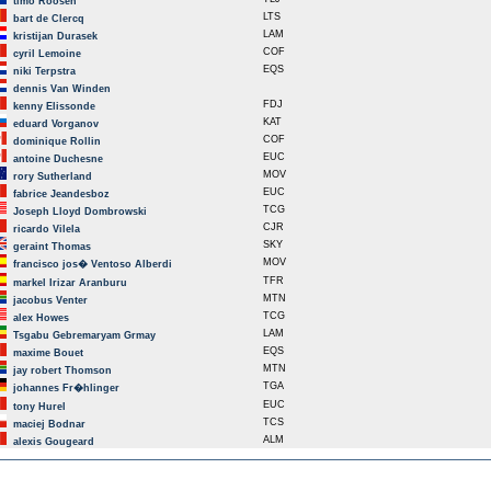
timo Roosen
LTS
bart de Clercq
LAM
kristijan Durasek
COF
cyril Lemoine
EQS
niki Terpstra
dennis Van Winden
FDJ
kenny Elissonde
KAT
eduard Vorganov
COF
dominique Rollin
EUC
antoine Duchesne
MOV
rory Sutherland
EUC
fabrice Jeandesboz
TCG
Joseph Lloyd Dombrowski
CJR
ricardo Vilela
SKY
geraint Thomas
MOV
francisco jos� Ventoso Alberdi
TFR
markel Irizar Aranburu
MTN
jacobus Venter
TCG
alex Howes
LAM
Tsgabu Gebremaryam Grmay
EQS
maxime Bouet
MTN
jay robert Thomson
TGA
johannes Fr�hlinger
EUC
tony Hurel
TCS
maciej Bodnar
ALM
alexis Gougeard