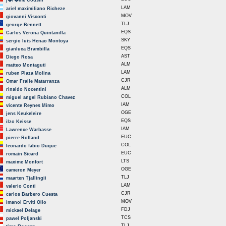
j�r�me Cousin
LAM
ariel maximiliano Richeze
MOV
giovanni Visconti
TLJ
george Bennett
EQS
Carlos Verona Quintanilla
SKY
sergio luis Henao Montoya
EQS
gianluca Brambilla
AST
Diego Rosa
ALM
matteo Montaguti
LAM
ruben Plaza Molina
CJR
Omar Fraile Matarranza
ALM
rinaldo Nocentini
COL
miguel angel Rubiano Chavez
IAM
vicente Reynes Mimo
OGE
jens Keukeleire
EQS
ilzo Keisse
IAM
Lawrence Warbasse
EUC
pierre Rolland
COL
leonardo fabio Duque
EUC
romain Sicard
LTS
maxime Monfort
OGE
cameron Meyer
TLJ
maarten Tjallingii
LAM
valerio Conti
CJR
carlos Barbero Cuesta
MOV
imanol Erviti Ollo
FDJ
mickael Delage
TCS
pawel Poljanski
TLJ