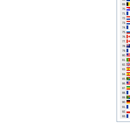
69.
70.
71.
72.
73.
74.
75.
76.
77.
78.
79.
80.
81.
82.
83.
84.
85.
86.
87.
88.
89.
90.
91.
92.
93.