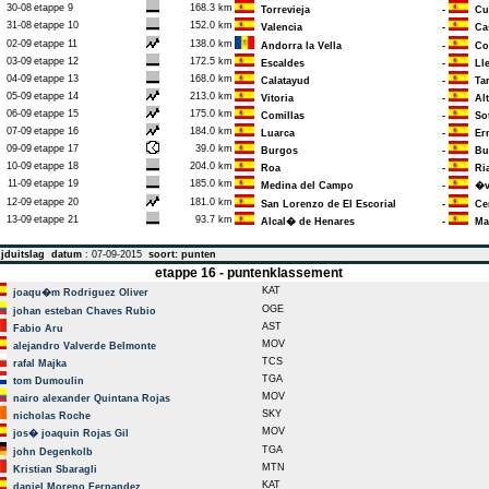
30-08
etappe 9
168.3 km
Torrevieja
-
Cum
31-08
etappe 10
152.0 km
Valencia
-
Cas
02-09
etappe 11
138.0 km
Andorra la Vella
-
Cor
03-09
etappe 12
172.5 km
Escaldes
-
Lle
04-09
etappe 13
168.0 km
Calatayud
-
Tar
05-09
etappe 14
213.0 km
Vitoria
-
Alt
06-09
etappe 15
175.0 km
Comillas
-
Sot
07-09
etappe 16
184.0 km
Luarca
-
Erm
09-09
etappe 17
39.0 km
Burgos
-
Bu
10-09
etappe 18
204.0 km
Roa
-
Ria
11-09
etappe 19
185.0 km
Medina del Campo
-
�vi
12-09
etappe 20
181.0 km
San Lorenzo de El Escorial
-
Cer
13-09
etappe 21
93.7 km
Alcal� de Henares
-
Mad
jduitslag
datum
: 07-09-2015
soort: punten
etappe 16 - puntenklassement
KAT
joaqu�m Rodriguez Oliver
OGE
johan esteban Chaves Rubio
AST
Fabio Aru
MOV
alejandro Valverde Belmonte
TCS
rafal Majka
TGA
tom Dumoulin
MOV
nairo alexander Quintana Rojas
SKY
nicholas Roche
MOV
jos� joaquin Rojas Gil
TGA
john Degenkolb
MTN
Kristian Sbaragli
KAT
daniel Moreno Fernandez