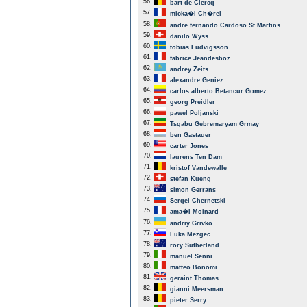
56.
bart de Clercq
57.
micka�l Ch�rel
58.
andre fernando Cardoso St Martins
59.
danilo Wyss
60.
tobias Ludvigsson
61.
fabrice Jeandesboz
62.
andrey Zeits
63.
alexandre Geniez
64.
carlos alberto Betancur Gomez
65.
georg Preidler
66.
pawel Poljanski
67.
Tsgabu Gebremaryam Grmay
68.
ben Gastauer
69.
carter Jones
70.
laurens Ten Dam
71.
kristof Vandewalle
72.
stefan Kueng
73.
simon Gerrans
74.
Sergei Chernetski
75.
ama�l Moinard
76.
andriy Grivko
77.
Luka Mezgec
78.
rory Sutherland
79.
manuel Senni
80.
matteo Bonomi
81.
geraint Thomas
82.
gianni Meersman
83.
pieter Serry