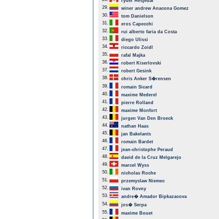
ryder Hesjedal
29.
winer andrew Anacona Gomez
30.
tom Danielson
31.
eros Capecchi
32.
rui alberto faria da Costa
33.
diego Ulissi
34.
riccardo Zoidl
35.
rafal Majka
36.
robert Kiserlovski
37.
robert Gesink
38.
chris Anker S�rensen
39.
romain Sicard
40.
maxime Mederel
41.
pierre Rolland
42.
maxime Monfort
43.
jurgen Van Den Broeck
44.
nathan Haas
45.
jan Bakelants
46.
romain Bardet
47.
jean-christophe Peraud
48.
david de la Cruz Melgarejo
49.
marcel Wyss
50.
nicholas Roche
51.
przemyslaw Niemec
52.
ivan Rovny
53.
andre� Amador Bipkazacova
54.
jos� Serpa
55.
maxime Bouet