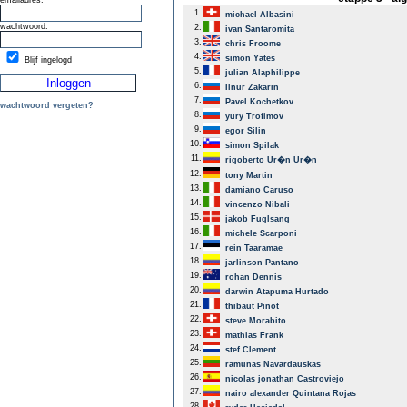
emailadres:
1.
michael Albasini
wachtwoord:
2.
ivan Santaromita
3.
chris Froome
4.
simon Yates
Blijf ingelogd
5.
julian Alaphilippe
6.
Ilnur Zakarin
7.
Pavel Kochetkov
wachtwoord vergeten?
8.
yury Trofimov
9.
egor Silin
10.
simon Spilak
11.
rigoberto Ur�n Ur�n
12.
tony Martin
13.
damiano Caruso
14.
vincenzo Nibali
15.
jakob Fuglsang
16.
michele Scarponi
17.
rein Taaramae
18.
jarlinson Pantano
19.
rohan Dennis
20.
darwin Atapuma Hurtado
21.
thibaut Pinot
22.
steve Morabito
23.
mathias Frank
24.
stef Clement
25.
ramunas Navardauskas
26.
nicolas jonathan Castroviejo
27.
nairo alexander Quintana Rojas
28.