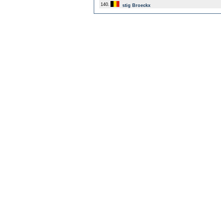
140.
stig Broeckx