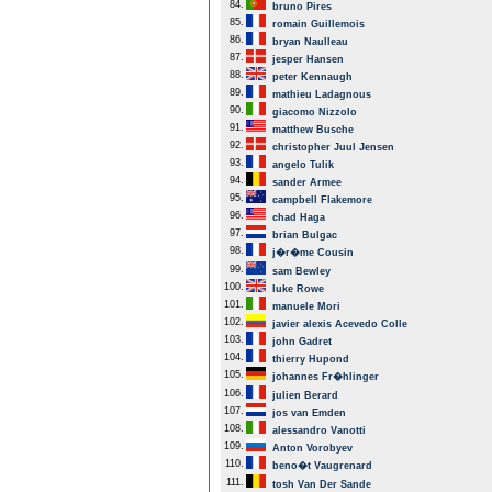
84.
bruno Pires
85.
romain Guillemois
86.
bryan Naulleau
87.
jesper Hansen
88.
peter Kennaugh
89.
mathieu Ladagnous
90.
giacomo Nizzolo
91.
matthew Busche
92.
christopher Juul Jensen
93.
angelo Tulik
94.
sander Armee
95.
campbell Flakemore
96.
chad Haga
97.
brian Bulgac
98.
j�r�me Cousin
99.
sam Bewley
100.
luke Rowe
101.
manuele Mori
102.
javier alexis Acevedo Colle
103.
john Gadret
104.
thierry Hupond
105.
johannes Fr�hlinger
106.
julien Berard
107.
jos van Emden
108.
alessandro Vanotti
109.
Anton Vorobyev
110.
beno�t Vaugrenard
111.
tosh Van Der Sande