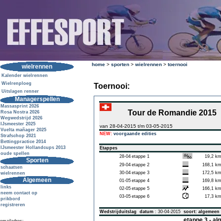
home
>
sporten
>
wielrennen
>
toernooi
wielrennen
Kalender wielrennen
Wielrenploeg
Toernooi:
Uitslagen renner
Managerspellen
Massasprint 2026
Tour de Romandie 2015
Rosa Nostra 2026
Wegwedstrijd 2026
IJsmeester 2025
van 28-04-2015 t/m 03-05-2015
Vuelta mañager 2025
NEW:
voorgaande edities
Strafschop 2021
Bettingpractice 2014
IJsmeester Hollandcups 2013
Etappes
oude spellen
28-04
etappe 1
19,2 k
Sporten
29-04
etappe 2
168,1 k
schaatsen
30-04
etappe 3
172,5 k
wielrennen
Algemeen
01-05
etappe 4
169,8 k
links
02-05
etappe 5
166,1 k
neem contact op
03-05
etappe 6
17,3 k
prikbord
registreren
Wedstrijduitslag
datum
: 30-04-2015
soort: algemeen
etappe 3 - a