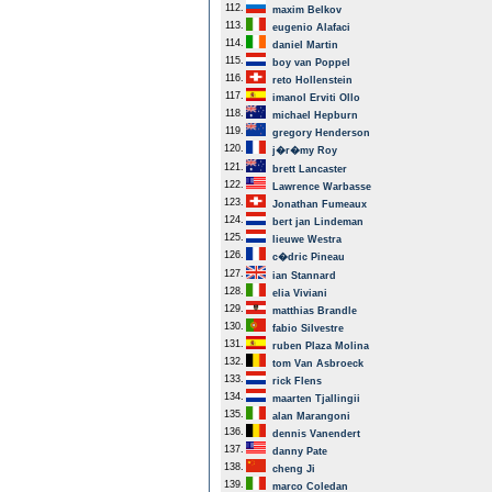
112.
maxim Belkov
113.
eugenio Alafaci
114.
daniel Martin
115.
boy van Poppel
116.
reto Hollenstein
117.
imanol Erviti Ollo
118.
michael Hepburn
119.
gregory Henderson
120.
j�r�my Roy
121.
brett Lancaster
122.
Lawrence Warbasse
123.
Jonathan Fumeaux
124.
bert jan Lindeman
125.
lieuwe Westra
126.
c�dric Pineau
127.
ian Stannard
128.
elia Viviani
129.
matthias Brandle
130.
fabio Silvestre
131.
ruben Plaza Molina
132.
tom Van Asbroeck
133.
rick Flens
134.
maarten Tjallingii
135.
alan Marangoni
136.
dennis Vanendert
137.
danny Pate
138.
cheng Ji
139.
marco Coledan