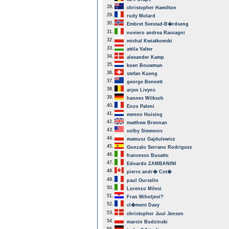
28.
christopher Hamilton
29.
rudy Molard
30.
Embret Svestad-B�rdseng
31.
noviero andrea Raccagni
32.
michal Kwiatkowski
33.
attila Valter
34.
alexander Kamp
35.
koen Bouwman
36.
stefan Kueng
37.
george Bennett
38.
arjen Livyns
39.
hannes Wilksch
40.
Enzo Paleni
41.
menno Huising
42.
matthew Brennan
43.
colby Simmons
44.
mateusz Gajdulewicz
45.
Gonzalo Serrano Rodriguez
46.
francesco Busatto
47.
Edoardo ZAMBANINI
48.
pierre andr� Cot�
49.
paul Ourselin
50.
Lorenzo Milesi
51.
Fran Miholjevi?
52.
cl�ment Davy
53.
christopher Juul Jensen
54.
marcin Budzinski