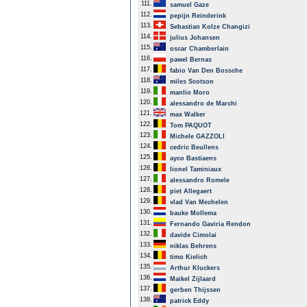
111.
samuel Gaze
112.
pepijn Reinderink
113.
Sebastian Kolze Changizi
114.
julius Johansen
115.
oscar Chamberlain
116.
pawel Bernas
117.
fabio Van Den Bossche
118.
miles Scotson
119.
manlio Moro
120.
alessandro de Marchi
121.
max Walker
122.
Tom PAQUOT
123.
Michele GAZZOLI
124.
cedric Beullens
125.
ayco Bastiaens
126.
lionel Taminiaux
127.
alessandro Romele
128.
piet Allegaert
129.
vlad Van Mechelen
130.
bauke Mollema
131.
Fernando Gaviria Rendon
132.
davide Cimolai
133.
niklas Behrens
134.
timo Kielich
135.
Arthur Kluckers
136.
Maikel Zijlaard
137.
gerben Thijssen
138.
patrick Eddy