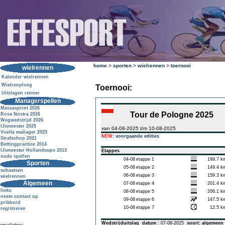
home
>
sporten
>
wielrennen
>
toernooi
wielrennen
Kalender wielrennen
Wielrenploeg
Toernooi:
Uitslagen renner
Managerspellen
Massasprint 2026
Tour de Pologne 2025
Rosa Nostra 2026
Wegwedstrijd 2026
IJsmeester 2025
van 04-08-2025 t/m 10-08-2025
Vuelta mañager 2025
NEW:
voorgaande edities
Strafschop 2021
Bettingpractice 2014
IJsmeester Hollandcups 2013
Etappes
oude spellen
04-08
etappe 1
199.7 k
Sporten
05-08
etappe 2
149.4 k
schaatsen
06-08
etappe 3
159.3 k
wielrennen
Algemeen
07-08
etappe 4
201.4 k
links
08-08
etappe 5
206.1 k
neem contact op
09-08
etappe 6
147.5 k
prikbord
10-08
etappe 7
12.5 k
registreren
Wedstrijduitslag
datum
: 07-08-2025
soort: algemeen