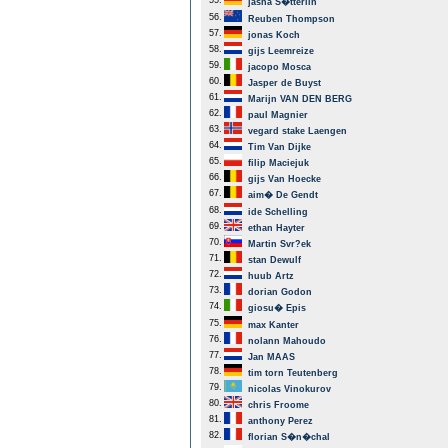
55.
jasha S�tterlin
56.
Reuben Thompson
57.
jonas Koch
58.
gijs Leemreize
59.
jacopo Mosca
60.
Jasper de Buyst
61.
Marijn VAN DEN BERG
62.
paul Magnier
63.
vegard stake Laengen
64.
Tim Van Dijke
65.
filip Maciejuk
66.
gijs Van Hoecke
67.
aim� De Gendt
68.
ide Schelling
69.
ethan Hayter
70.
Martin Svr?ek
71.
stan Dewulf
72.
huub Artz
73.
dorian Godon
74.
giosu� Epis
75.
max Kanter
76.
nolann Mahoudo
77.
Jan MAAS
78.
tim torn Teutenberg
79.
nicolas Vinokurov
80.
chris Froome
81.
anthony Perez
82.
florian S�n�chal