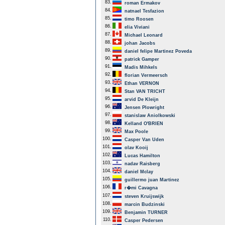
83.
roman Ermakov
84.
natnael Tesfazion
85.
timo Roosen
86.
elia Viviani
87.
Michael Leonard
88.
johan Jacobs
89.
daniel felipe Martinez Poveda
90.
patrick Gamper
91.
Madis Mihkels
92.
florian Vermeersch
93.
Ethan VERNON
94.
Stan VAN TRICHT
95.
arvid De Kleijn
96.
Jensen Plowright
97.
stanislaw Aniolkowski
98.
Kelland O'BRIEN
99.
Max Poole
100.
Casper Van Uden
101.
olav Kooij
102.
Lucas Hamilton
103.
nadav Raisberg
104.
daniel Mclay
105.
guillermo juan Martinez
106.
r�mi Cavagna
107.
steven Kruijswijk
108.
marcin Budzinski
109.
Benjamin TURNER
110.
Casper Pedersen