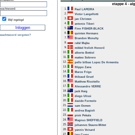
emailadres:
etappe 4 - a
wachtwoord:
1.
Paul LAPEIRA
2.
Victor Langellotti
3.
jan Christen
Blijf ingelogd
4.
antonio Tiberi
5.
Finn FISHER-BLACK
6.
quinten Hermans
wachtwoord vergeten?
7.
Brandon Mcnulty
8.
rafal Majka
9.
mikkel frolich Honoré
10.
alberto Bettiol
11.
matteo Sobrero
12.
pello bilbao Lopez De Armentia
13.
filippo Zana
14.
Marco Frigo
15.
thibaud Gruel
16.
Matthew Riccitello
17.
Alessandro VERRE
18.
jack Haig
19.
diego Ulissi
20.
davide Formolo
21.
sam Oomen
22.
andrea Bagioli
23.
piotr Pekala
24.
Magnus SHEFFIELD
25.
johannes Staune-Mittet
26.
yannis Voisard
27.
lars Craps