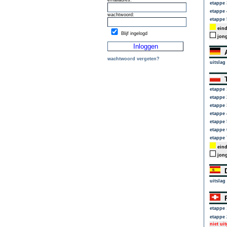
emailadres:
etappe 
etappe 
wachtwoord:
etappe 
eind
Blijf ingelogd
jong
A
wachtwoord vergeten?
uitslag
T
etappe 
etappe 
etappe 
etappe 
etappe 
etappe 
etappe 
eind
jong
D
uitslag
R
etappe 
etappe 
niet ui