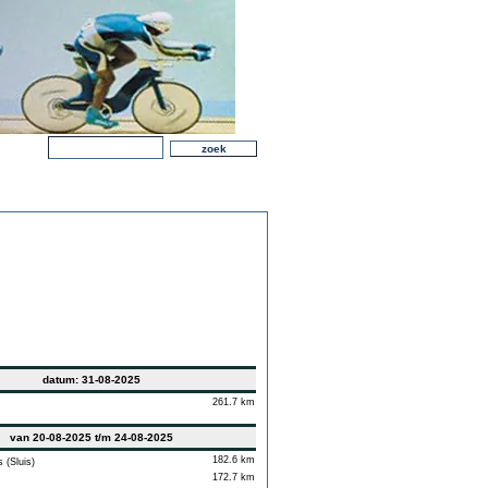
datum: 31-08-2025
261.7 km
van 20-08-2025 t/m 24-08-2025
182.6 km
(Sluis)
172.7 km