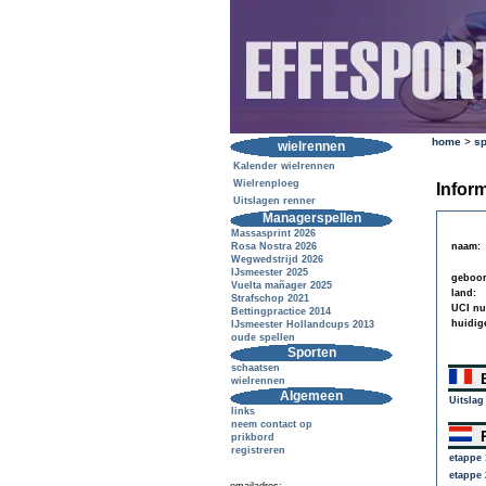
home
>
sp
wielrennen
Kalender wielrennen
Wielrenploeg
Inform
Uitslagen renner
Managerspellen
Massasprint 2026
Rosa Nostra 2026
naam:
Wegwedstrijd 2026
IJsmeester 2025
geboor
Vuelta mañager 2025
land:
Strafschop 2021
UCI n
Bettingpractice 2014
huidig
IJsmeester Hollandcups 2013
oude spellen
Sporten
schaatsen
B
wielrennen
Algemeen
Uitslag
links
neem contact op
R
prikbord
registreren
etappe 
etappe 