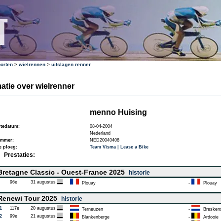
orten
>
wielrennen
>
uitslagen renner
atie over wielrenner
menno Huising
tedatum:
08-04-2004
Nederland
ummer:
NED20040408
e ploeg:
Team Visma | Lease a Bike
Prestaties:
retagne Classic - Ouest-France 2025
historie
96e
31 augustus
Plouay
-
Plouay
enewi Tour 2025
historie
1
117e
20 augustus
Terneuzen
-
Breskens 
2
99e
21 augustus
Blankenberge
-
Ardooie