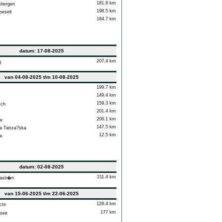
181.8 km
bergen
198.5 km
oeselt
184.7 km
datum: 17-08-2025
207.4 km
g
van 04-08-2025 t/m 10-08-2025
199.7 km
149.4 km
159.3 km
ch
201.4 km
206.1 km
e
147.5 km
 Tatrza?ska
12.5 km
a
datum: 02-08-2025
211.4 km
asti�n
van 15-06-2025 t/m 22-06-2025
129.4 km
ht
177 km
see