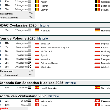
3
71e
22 augustus
Aalter
-
Geraards
4
119e
23 augustus
Riemst
-
Bilzen-H
5
56e
24 augustus
Leuven
-
Leuven
87e
klassement
35e
erenklassement
DAC Cyclassics 2025
historie
65e
17 augustus
Hamburg
-
Hambur
our de Pologne 2025
historie
1
111e
4 augustus
Wroc?aw
-
Legnica
2
51e
5 augustus
Hotel Go??biewski Karpacz
-
Karpacz
3
42e
6 augustus
Wa?brzych
-
Wa?brzy
4
61e
7 augustus
Rybnik
-
Cieszyn
5
58e
8 augustus
Katowice
-
Zakopan
6
25e
9 augustus
Bukowina Resort
-
Bukowina
7
38e
10 augustus
Wieliczka
-
Wieliczk
27e
klassement
8e
erenklassement
onostia San Sebastian Klasikoa 2025
historie
75e
2 augustus
San Sebasti�n
-
San Seb
onde van Zwitserland 2025
historie
1
82e
15 juni
K�ssnacht
-
K�ssnac
2
139e
16 juni
Aarau
-
Schwarz
tgereden